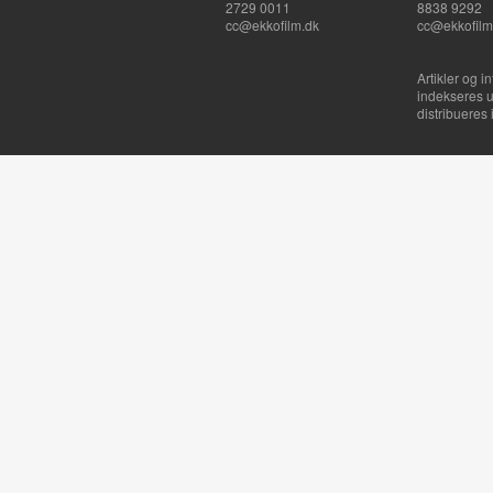
2729 0011
8838 9292
cc@ekkofilm.dk
cc@ekkofilm
Artikler og i
indekseres u
distribueres