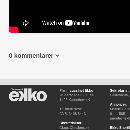
0 kommentarer
Filmmagasinet Ekko
Sekretariat:
Wildersgade 32, 2. sal
Sekretariat@
1408 København K
Annoncer:
Tlf. 8838 9292
Merete Hell
CVR. 3468 8443
6111 5851
merete@ekko
Chefredaktør:
Claus Christensen
Ekko Shortli