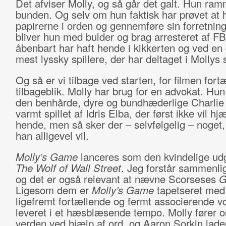
Det afviser Molly, og så går det galt. Hun ra
bunden. Og selv om hun faktisk har prøvet at 
papirerne i orden og gennemføre sin forretning 
bliver hun med bulder og brag arresteret af F
åbenbart har haft hende i kikkerten og ved en
mest lyssky spillere, der har deltaget i Mollys s
Og så er vi tilbage ved starten, for filmen fortæ
tilbageblik. Molly har brug for en advokat. Hu
den benhårde, dyre og bundhæderlige Charlie 
varmt spillet af Idris Elba, der først ikke vil hj
hende, men så sker der – selvfølgelig – noget, 
han alligevel vil.
Molly’s Game
lanceres som den kvindelige ud
The Wolf of Wall Street
. Jeg forstår sammenli
og det er også relevant at nævne Scorseses
G
Ligesom dem er
Molly’s Game
tapetseret med
ligefremt fortællende og fermt associerende vo
leveret i et hæsblæsende tempo. Molly fører os
verden ved hjælp af ord, og Aaron Sorkin lade