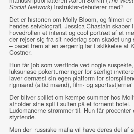
manuskriptforfatteren Aaron Sorkin (
The West
Social Network
) instruktør-debuterer med?
Det er historien om Molly Bloom, og filmen er
hendes selvbiografi. Jessica Chastain skaber i
hovedrollen et intenst og cool portræt af et m
der rejser sig fra sit nederlag som skadet ung
– pacet frem af en ærgerrig far i skikkelse af 
Costner.
Hun får job som værtinde ved nogle suspekte
luksuriøse pokerturneringer for særligt inviter
laver dernæst sin egen platform for storspille
rigmænd (altid mænd), film- og sportsstjerner 
Der bliver spillet om kæmpe summer hos Moll
afholder sine spil i suiten på et fornemt hotel.
Ludomanerne strømmer til. Hun får procenter 
styrtende.
Men den russiske mafia vil have deres del af 