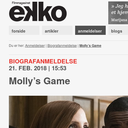
forside
artikler
anmeldelser
blogs
Du er her:
Anmeldelser
|
Biografanmeldelse
|
Molly’s Game
BIOGRAFANMELDELSE
21. FEB. 2018 | 15:53
Molly’s Game