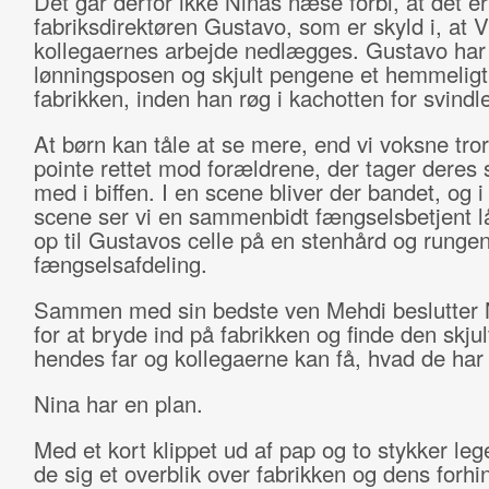
Det går derfor ikke Ninas næse forbi, at det er
fabriksdirektøren Gustavo, som er skyld i, at 
kollegaernes arbejde nedlægges. Gustavo har s
lønningsposen og skjult pengene et hemmeligt
fabrikken, inden han røg i kachotten for svindl
At børn kan tåle at se mere, end vi voksne tror
pointe rettet mod forældrene, der tager deres
med i biffen. I en scene bliver der bandet, og 
scene ser vi en sammenbidt fængselsbetjent l
op til Gustavos celle på en stenhård og rungen
fængselsafdeling.
Sammen med sin bedste ven Mehdi beslutter 
for at bryde ind på fabrikken og finde den skjul
hendes far og kollegaerne kan få, hvad de har r
Nina har en plan.
Med et kort klippet ud af pap og to stykker leg
de sig et overblik over fabrikken og dens forhi