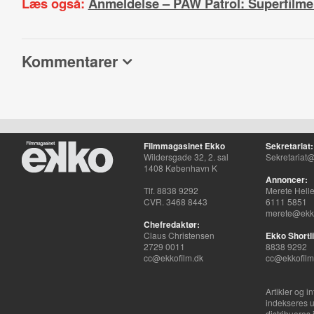
Læs også:
Anmeldelse – PAW Patrol: Superfilm
Kommentarer
Filmmagasinet Ekko
Sekretariat:
Wildersgade 32, 2. sal
Sekretariat@
1408 København K
Annoncer:
Tlf. 8838 9292
Merete Hell
CVR. 3468 8443
6111 5851
merete@ekko
Chefredaktør:
Claus Christensen
Ekko Shortli
2729 0011
8838 9292
cc@ekkofilm.dk
cc@ekkofilm
Artikler og i
indekseres u
distribueres