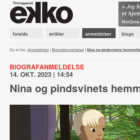
forside
artikler
anmeldelser
blogs
Du er her:
Anmeldelser
|
Biografanmeldelse
|
Nina og pindsvinets hemmeli
BIOGRAFANMELDELSE
14. OKT. 2023 | 14:54
Nina og pindsvinets hemm