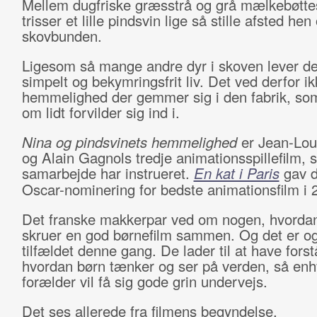
Mellem dugfriske græsstrå og grå mælkebøtt
trisser et lille pindsvin lige så stille afsted hen
skovbunden.
Ligesom så mange andre dyr i skoven lever de
simpelt og bekymringsfrit liv. Det ved derfor ik
hemmelighed der gemmer sig i den fabrik, som
om lidt forvilder sig ind i.
Nina og pindsvinets hemmelighed
er Jean-Loup
og Alain Gagnols tredje animationsspillefilm, 
samarbejde har instrueret.
En kat i Paris
gav 
Oscar-nominering for bedste animationsfilm i
Det franske makkerpar ved om nogen, hvorda
skruer en god børnefilm sammen. Og det er o
tilfældet denne gang. De lader til at have forst
hvordan børn tænker og ser på verden, så enh
forælder vil få sig gode grin undervejs.
Det ses allerede fra filmens begyndelse.