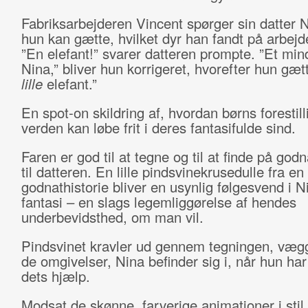
Fabriksarbejderen Vincent spørger sin datter 
hun kan gætte, hvilket dyr han fandt på arbejde
”En elefant!” svarer datteren prompte. ”Et min
Nina,” bliver hun korrigeret, hvorefter hun gæt
lille
elefant.”
En spot-on skildring af, hvordan børns forestil
verden kan løbe frit i deres fantasifulde sind.
Faren er god til at tegne og til at finde på godn
til datteren. En lille pindsvinekrusedulle fra en
godnathistorie bliver en usynlig følgesvend i N
fantasi – en slags legemliggørelse af hendes
underbevidsthed, om man vil.
Pindsvinet kravler ud gennem tegningen, vægg
de omgivelser, Nina befinder sig i, når hun har
dets hjælp.
Modsat de skønne, farverige animationer i sti