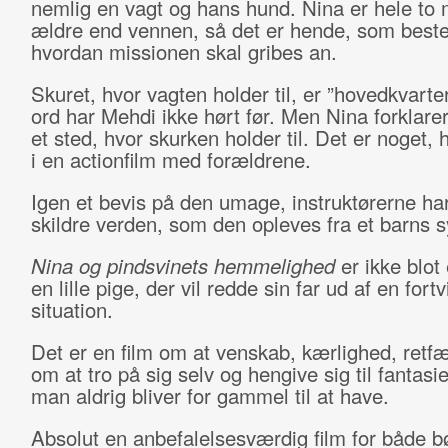
nemlig en vagt og hans hund. Nina er hele to
ældre end vennen, så det er hende, som bes
hvordan missionen skal gribes an.
Skuret, hvor vagten holder til, er ”hovedkvarte
ord har Mehdi ikke hørt før. Men Nina forklarer,
et sted, hvor skurken holder til. Det er noget, 
i en actionfilm med forældrene.
Igen et bevis på den umage, instruktørerne har 
skildre verden, som den opleves fra et barns 
Nina og pindsvinets hemmelighed
er ikke blot
en lille pige, der vil redde sin far ud af en fortv
situation.
Det er en film om at venskab, kærlighed, retf
om at tro på sig selv og hengive sig til fantas
man aldrig bliver for gammel til at have.
Absolut en anbefalelsesværdig film for både b