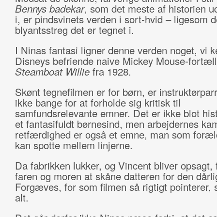
Bennys badekar
, som det meste af historien ud
i, er pindsvinets verden i sort-hvid – ligesom 
blyantsstreg det er tegnet i.
I Ninas fantasi ligner denne verden noget, vi k
Disneys befriende naive Mickey Mouse-fortæll
Steamboat Willie
fra 1928.
Skønt tegnefilmen er for børn, er instruktørpar
ikke bange for at forholde sig kritisk til
samfundsrelevante emner. Det er ikke blot his
et fantasifuldt børnesind, men arbejdernes ka
retfærdighed er også et emne, man som foræld
kan spotte mellem linjerne.
Da fabrikken lukker, og Vincent bliver opsagt, 
faren og moren at skåne datteren for den dårl
Forgæves, for som filmen så rigtigt pointerer, 
alt.