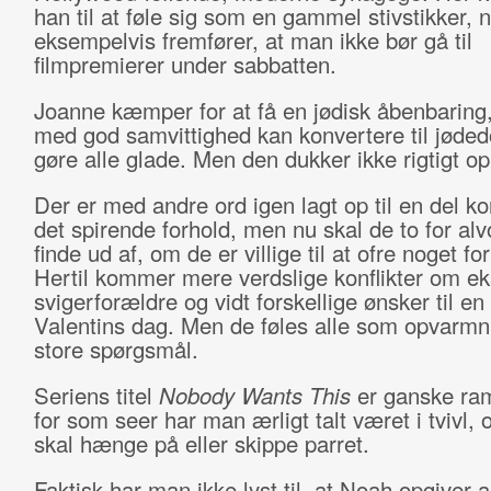
han til at føle sig som en gammel stivstikker, 
eksempelvis fremfører, at man ikke bør gå til
filmpremierer under sabbatten.
Joanne kæmper for at få en jødisk åbenbaring
med god samvittighed kan konvertere til jød
gøre alle glade. Men den dukker ikke rigtigt o
Der er med andre ord igen lagt op til en del kon
det spirende forhold, men nu skal de to for alvor
finde ud af, om de er villige til at ofre noget f
Hertil kommer mere verdslige konflikter om e
svigerforældre og vidt forskellige ønsker til en
Valentins dag. Men de føles alle som opvarmni
store spørgsmål.
Seriens titel
Nobody Wants This
er ganske r
for som seer har man ærligt talt været i tvivl
skal hænge på eller skippe parret.
Faktisk har man ikke lyst til, at Noah opgiver al