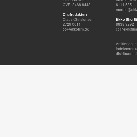
CVR. 3468 8443
6111 5851
merete@ekko
Chefredaktør:
Claus Christensen
Ekko Shortli
2729 0011
8838 9292
cc@ekkofilm.dk
cc@ekkofilm
Artikler og i
indekseres u
distribueres