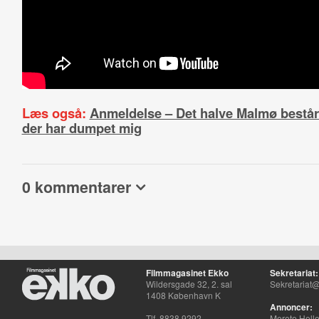
Læs også:
Anmeldelse – Det halve Malmø består 
der har dumpet mig
0 kommentarer
Filmmagasinet Ekko
Sekretariat:
Wildersgade 32, 2. sal
Sekretariat@
1408 København K
Annoncer:
Tlf. 8838 9292
Merete Hell