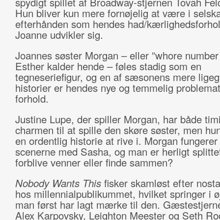
spydigt spillet af Broadway-stjernen Tovah Fe
Hun bliver kun mere fornøjelig at være i sels
efterhånden som hendes had/kærlighedsforhold
Joanne udvikler sig.
Joannes søster Morgan – eller ”whore number
Esther kalder hende – føles stadig som en
tegneseriefigur, og en af sæsonens mere ligeg
historier er hendes nye og temmelig problemat
forhold.
Justine Lupe, der spiller Morgan, har både ti
charmen til at spille den skøre søster, men hu
en ordentlig historie at rive i. Morgan fungerer
scenerne med Sasha, og man er herligt splitte
forblive venner eller finde sammen?
Nobody Wants This
fisker skamløst efter nosta
hos millennialpublikummet, hvilket springer i ø
man først har lagt mærke til den. Gæstestjer
Alex Karpovsky, Leighton Meester og Seth Ro