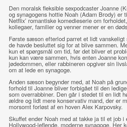
Den moralsk fleksible sexpodcaster Joanne (Kr
og synagogens hottie Noah (Adam Brody) er ti
Netflix’ romantiske komedieserie om forholdet
kollegaer, familier og venner mener er en døds
Første sæson efterlod parret et lidt vanskeligt 
de havde besluttet sig for at blive sammen. Me
kun et spørgsmål om tid, før det bliver et prob
kun kan være sammen, hvis enten Joanne konve
jødedommen, eller rabbineren opgiver sin livs
om at lede en synagoge.
Anden sæson begynder med, at Noah på grund
forhold til Joanne bliver forbigået til den ledige 
som overrabbiner. Den går i stedet til en lidt hø
ældre og lidt mere konservativ mand, der er 
morsomt forløst af en hoven Alex Karpovsky.
Skuffet ender Noah med at takke ja til et job i
Hollywood-leflende, moderne synagoge. Her