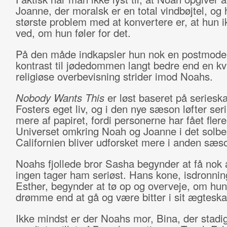
Joanne, der moralsk er en total vindbøjtel, og 
største problem med at konvertere er, at hun i
ved, om hun føler for det.
På den måde indkapsler hun nok en postmode
kontrast til jødedommen langt bedre end en kv
religiøse overbevisning strider imod Noahs.
Nobody Wants This
er løst baseret på seriesk
Fosters eget liv, og i den nye sæson løfter seri
mere af papiret, fordi personerne har fået fler
Universet omkring Noah og Joanne i det solb
Californien bliver udforsket mere i anden sæs
Noahs fjollede bror Sasha begynder at få nok a
ingen tager ham seriøst. Hans kone, isdronni
Esther, begynder at tø op og overveje, om hun
drømme end at gå og være bitter i sit ægtesk
Ikke mindst er der Noahs mor, Bina, der stadig 