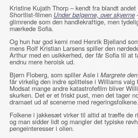
Kristine Kujath Thorp – kendt fra blandt andet
Shortlist-filmen
Under bølgerne, over skyerne
–
glimrende som den handlekraftige, men tydeli
mærkede Sofia.
Og hun har god kemi med Henrik Bjelland som
mens Rolf Kristian Larsens spiller den nørdede
Arthur med en usikkerhed, der får Sofia til at t
endnu mere heroisk ud.
Bjørn Floberg, som spiller Asle i
Margrete den
får virkelig den indre splittelse i Williams valg
Modsat mange andre katastrofefilm bliver Will
skurken. Det er et friskt pust, men det tager n
dramaet ud af scenerne med regeringsfolkene
Folkene i jakkesæt virker til altid at træffe de r
og man sidder lidt og mangler det typiske røv
pengeinteresser i olien.