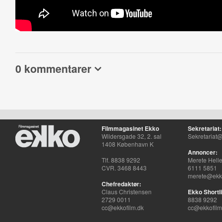
0 kommentarer
Filmmagasinet Ekko
Sekretariat:
Wildersgade 32, 2. sal
Sekretariat@
1408 København K
Annoncer:
Tlf. 8838 9292
Merete Hell
CVR. 3468 8443
6111 5851
merete@ekko
Chefredaktør:
Claus Christensen
Ekko Shortli
2729 0011
8838 9292
cc@ekkofilm.dk
cc@ekkofilm