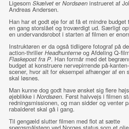
Ligesom
Skælvet
er
Nordsøen
instrueret af J
Andreas Andersen.
Han har et godt øje for at få et mindre budget t
en gang storslået og troværdigt ud. Særligt op
en undervandsrobot i starten af filmen er enorm
Instruktøren er da også tidligere fotograf på d
action-thriller
Headhunterne
og Afdeling Q-fil
Flaskepost fra P
. Han formår med det begræn
budget at konstruere nervepirrende på-kanten
scener, hvor alt for eksempel afhænger af en s
skal løsnes.
Man kunne dog godt have ønsket sig flere hø
øjeblikke i
Nordsøen
. Først halvvejs i filmen st
redningsmissionen, og man sidder og venter p
rabalderet skal gå i gang.
Til gengæld slutter filmen med flot at sætte
spørgsmålstegn ved Norges status som et olie