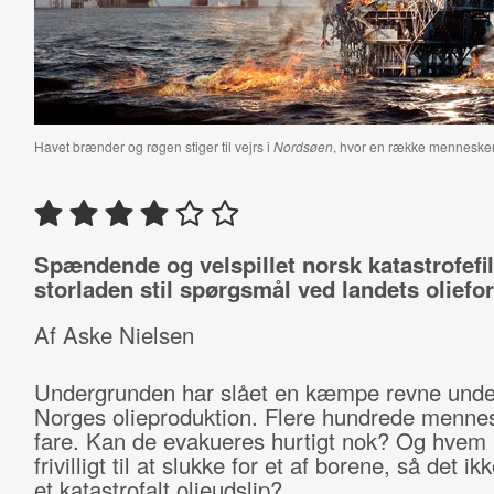
Havet brænder og røgen stiger til vejrs i
Nordsøen
, hvor en række mennesker er
Spændende og velspillet norsk katastrofefilm
storladen stil spørgsmål ved landets oliefo
Af Aske Nielsen
Undergrunden har slået en kæmpe revne unde
Norges olieproduktion. Flere hundrede mennesk
fare. Kan de evakueres hurtigt nok? Og hvem 
frivilligt til at slukke for et af borene, så det ik
et katastrofalt olieudslip?