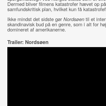
Dermed bliver filmens katastrofer hævet op på
samfundskritisk plan, hvilket kun få katastrofef
Ikke mindst det sidste gør
Nordsøen
til et inte
skandinavisk bud på en genre, som i alt for hø
domineret af amerikanerne.
Trailer: Nordsøen