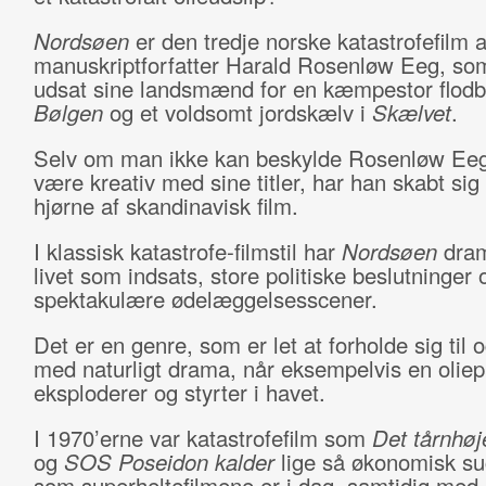
Nordsøen
er den tredje norske katastrofefilm a
manuskriptforfatter Harald Rosenløw Eeg, so
udsat sine landsmænd for en kæmpestor flodb
Bølgen
og et voldsomt jordskælv i
Skælvet
.
Selv om man ikke kan beskylde Rosenløw Eeg 
være kreativ med sine titler, har han skabt sig e
hjørne af skandinavisk film.
I klassisk katastrofe-filmstil har
Nordsøen
dra
livet som indsats, store politiske beslutninger 
spektakulære ødelæggelsesscener.
Det er en genre, som er let at forholde sig til o
med naturligt drama, når eksempelvis en oliep
eksploderer og styrter i havet.
I 1970’erne var katastrofefilm som
Det tårnhøj
og
SOS Poseidon
kalder
lige så økonomisk su
som superheltefilmene er i dag, samtidig med 