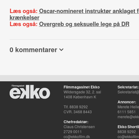
Læs også:
Oscar-nomineret instruktør anklaget f
krænkelser
Læs også:
Overgreb og seksuelle lege på DR
0 kommentarer
Filmmagasinet Ekko
Sekretariat:
Wildersgade 32, 2. sal
Sekretariat@
1408 København K
Annoncer:
Tlf. 8838 9292
Merete Hell
CVR. 3468 8443
6111 5851
merete@ekko
Chefredaktør:
Claus Christensen
Ekko Shortli
2729 0011
8838 9292
cc@ekkofilm.dk
cc@ekkofilm