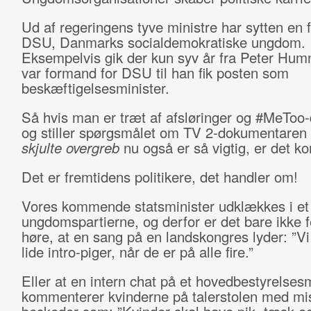
Ud af regeringens tyve ministre har sytten en fo
DSU, Danmarks socialdemokratiske ungdom.
Eksempelvis gik der kun syv år fra Peter Hu
var formand for DSU til han fik posten som
beskæftigelsesminister.
Så hvis man er træt af afsløringer og #MeToo-
og stiller spørgsmålet om TV 2-dokumentaren
skjulte overgreb
nu også er så vigtig, er det kor
Det er fremtidens politikere, det handler om!
Vores kommende statsminister udklækkes i et
ungdomspartierne, og derfor er det bare ikke f
høre, at en sang på en landskongres lyder: ”Vi
lide intro-piger, når de er på alle fire.”
Eller at en intern chat på et hovedbestyrelse
kommenterer kvinderne på talerstolen med m