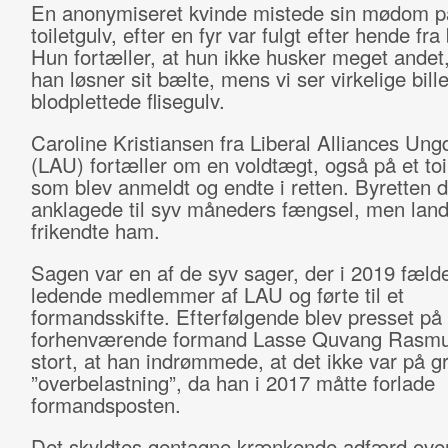
En anonymiseret kvinde mistede sin mødom p
toiletgulv, efter en fyr var fulgt efter hende fra
Hun fortæller, at hun ikke husker meget andet,
han løsner sit bælte, mens vi ser virkelige bill
blodplettede flisegulv.
Caroline Kristiansen fra Liberal Alliances Un
(
LAU)
fortæller om en voldtægt, også på et toi
som blev anmeldt og endte i retten. Byretten 
anklagede til syv måneders fængsel, men land
frikendte ham.
Sagen var en af de syv sager, der i 2019 fæld
ledende medlemmer af LAU og førte til et
formandsskifte. Efterfølgende blev presset p
forhenværende formand Lasse Quvang Rasmu
stort, at han indrømmede, at det ikke var på g
”overbelastning”, da han i 2017 måtte forlade
formandsposten.
Det skyldtes gentagne krænkende adfærd over