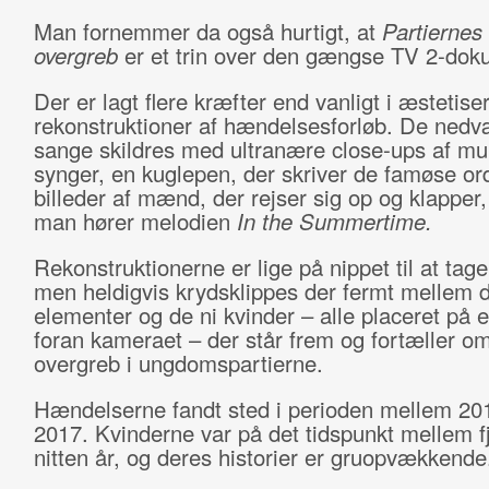
Man fornemmer da også hurtigt, at
Partiernes 
overgreb
er et trin over den gængse TV 2-dok
Der er lagt flere kræfter end vanligt i æstetis
rekonstruktioner af hændelsesforløb. De ned
sange skildres med ultranære close-ups af mu
synger, en kuglepen, der skriver de famøse or
billeder af mænd, der rejser sig op og klapper
man hører melodien
In the Summertime.
Rekonstruktionerne er lige på nippet til at tag
men heldigvis krydsklippes der fermt mellem de
elementer og de ni kvinder – alle placeret på e
foran kameraet – der står frem og fortæller o
overgreb i ungdomspartierne.
Hændelserne fandt sted i perioden mellem 20
2017. Kvinderne var på det tidspunkt mellem f
nitten år, og deres historier er gruopvækkende