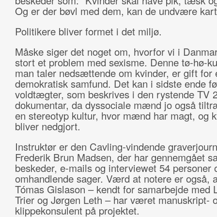
beskeder som: ”Kvinder skal have pik, tæsk og 
Og er der bøvl med dem, kan de undvære karto
Politikere bliver formet i det miljø.
Måske siger det noget om, hvorfor vi i Danmar
stort et problem med sexisme. Denne tø-hø-kul
man taler nedsættende om kvinder, er gift for 
demokratisk samfund. Det kan i sidste ende før
voldtægter, som beskrives i den rystende TV 2
dokumentar, da dyssociale mænd jo også tiltr
en stereotyp kultur, hvor mænd har magt, og k
bliver nedgjort.
Instruktør er den Cavling-vindende graverjourn
Frederik Brun Madsen, der har gennemgået sa
beskeder, e-mails og interviewet 54 personer
omhandlende sager. Værd at notere er også, a
Tómas Gislason – kendt for samarbejde med 
Trier og Jørgen Leth – har været manuskript- 
klippekonsulent på projektet.