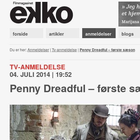
forside
artikler
anmeldelser
blogs
Du er her:
Anmeldelser
|
Tv-anmeldelse
|
Penny Dreadful – første sæson
TV-ANMELDELSE
04. JULI 2014 | 19:52
Penny Dreadful – første 