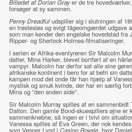
Billedet af Dorian Gray
er de tre hovedværker
forsøger at sy sammen.
Penny Dreadful
udspiller sig i slutningen af 180
en trøstesløs og evigt tågeomgærdet udgave a
som man kender den engelske hovedstad fra J
Ripper- og Sherlock Holmes-filmatiseringer.
I serien er Afrika-eventyreren Sir Malcolm Mu
datter, Mina Harker, blevet bortført af en hårlø
vampyr. Malcolm har derfor sat alle sine gøre
afrikanske kontinent i bero for at befri sin datte
kampen mod det onde får han hjælp af Vaness
mystisk og smuk kvinde, der har en særlig forb
Mina og ”den anden side”.
Sir Malcolm Murray spilles af en sammenbidt
Dalton. Den gamle Bond-skuespillers øjne er 
sammenknebne, så ingen er i tvivl om situatio
Vanessa spilles af Eva Green, der nok kendes
som Vesper Lynd i
Casino Royale,
hvor Daniel