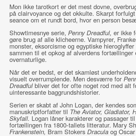
Mon ikke tarotkort er det mest dovne, overbrug
på clairvoyance og det okkulte. Skarpt forfulgt
seance om et rundt bord, hvor en person besæ
Showtimesnye serie,
Penny Dreadful,
er ikke fo
gøre brug af alle klicheerne. Vampyrer, Franke
monster, eksorcisme og egyptiske hieroglyffer
sammen til et opkog af alverdens fortællinger
overnaturlige.
Når det er bedst, er det skamløst underholden
visuelt overrumplende. Men desværre for
Pen
Dreadful
bliver det for ofte noget rod med alt
uinteressante baggrundshistorier.
Serien er skabt af John Logan, der kendes so
manuskriptforfatter til
The Aviator, Gladiator,
Skyfall.
Logan låner karakterer og passager til
fortællingen fra 1800-tallets litteratur. Mary S
Frankenstein,
Bram Stokers
Dracula
og Oscar