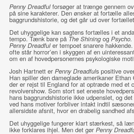
Penny Dreadful
forsøger at trænge gennem ov
på sine karakterer. Den ønsker at fortælle alle
baggrundshistorie, og det går ud over fortæll
Det uhyggelige kan sagtens fortælles i et and
tempo. Tænk bare på
The Shining
og
Psycho.
Penny Dreadful
er tempoet snarere hakkende. 
ofte står horror’en i skyggen af en uinteressant
om en af hovedpersonernes psykologiske moti
Josh Hartnett er
Penny Dreadful
s positive ove
Han spiller den dameglade amerikaner Ethan 
der er rejst til England for at optræde med et c
revolvershow. Som stort set eneste hovedpers
hans baggrundshistorie ikke udpenslet, og det
ved hans motiver forbliver intakt indtil sæsone
allersidste afsnit, hvor en drabelig sandhed afs
Det uhyggelige fungerer klart stærkest, så læ
ikke forklares ihjel. Men det gør
Penny Dreadfu