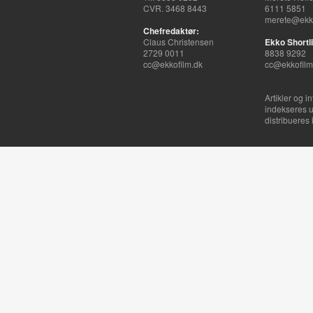
CVR. 3468 8443
6111 5851
merete@ekko
Chefredaktør:
Claus Christensen
Ekko Shortli
2729 0011
8838 9292
cc@ekkofilm.dk
cc@ekkofilm
Artikler og i
indekseres u
distribueres