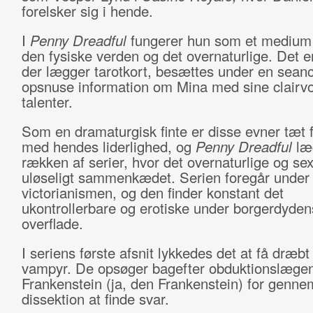
forelsker sig i hende.
I
Penny Dreadful
fungerer hun som et medium
den fysiske verden og det overnaturlige. Det e
der lægger tarotkort, besættes under en sean
opsnuse information om Mina med sine clairv
talenter.
Som en dramaturgisk finte er disse evner tæt 
med hendes liderlighed, og
Penny Dreadful
læ
rækken af serier, hvor det overnaturlige og sex
uløseligt sammenkædet. Serien foregår under
victorianismen, og den finder konstant det
ukontrollerbare og erotiske under borgerdyde
overflade.
I seriens første afsnit lykkedes det at få dræbt
vampyr. De opsøger bagefter obduktionslægen
Frankenstein (ja, den Frankenstein) for genne
dissektion at finde svar.