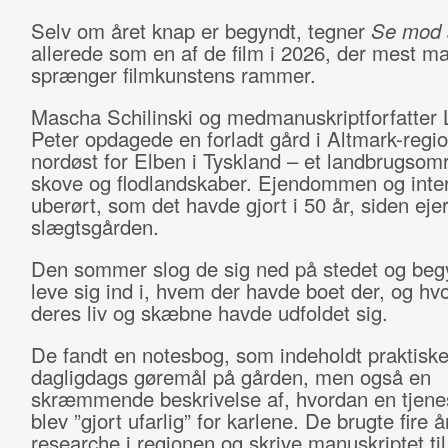
Selv om året knap er begyndt, tegner
Se mod 
allerede som en af de film i 2026, der mest m
sprænger filmkunstens rammer.
Mascha Schilinski og medmanuskriptforfatter 
Peter opdagede en forladt gård i Altmark-regi
nordøst for Elben i Tyskland – et landbrugso
skove og flodlandskaber. Ejendommen og inter
uberørt, som det havde gjort i 50 år, siden eje
slægtsgården.
Den sommer slog de sig ned på stedet og beg
leve sig ind i, hvem der havde boet der, og hv
deres liv og skæbne havde udfoldet sig.
De fandt en notesbog, som indeholdt praktisk
dagligdags gøremål på gården, men også en
skræmmende beskrivelse af, hvordan en tjene
blev ”gjort ufarlig” for karlene. De brugte fire å
researche i regionen og skrive manuskriptet ti