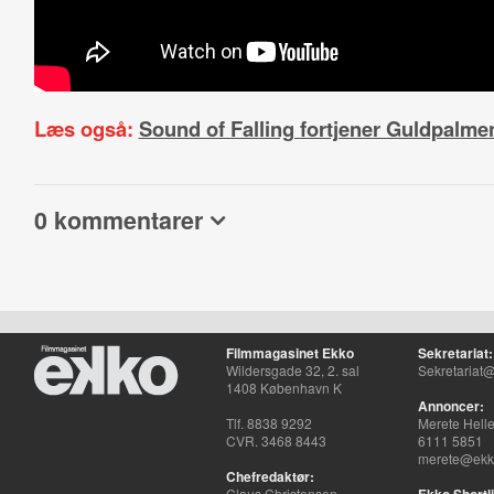
Læs også:
Sound of Falling fortjener Guldpalme
0 kommentarer
Filmmagasinet Ekko
Sekretariat:
Wildersgade 32, 2. sal
Sekretariat@
1408 København K
Annoncer:
Tlf. 8838 9292
Merete Hell
CVR. 3468 8443
6111 5851
merete@ekko
Chefredaktør:
Claus Christensen