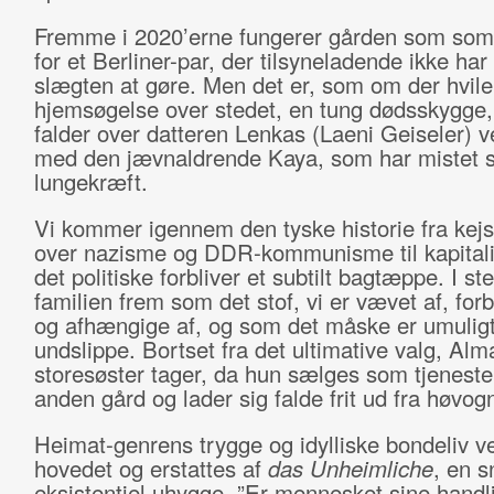
Fremme i 2020’erne fungerer gården som so
for et Berliner-par, der tilsyneladende ikke ha
slægten at gøre. Men det er, som om der hvile
hjemsøgelse over stedet, en tung dødsskygge,
falder over datteren Lenkas (Laeni Geiseler) 
med den jævnaldrende Kaya, som har mistet si
lungekræft.
Vi kommer igennem den tyske historie fra kejs
over nazisme og DDR-kommunisme til kapita
det politiske forbliver et subtilt bagtæppe. I st
familien frem som det stof, vi er vævet af, fo
og afhængige af, og som det måske er umuligt 
undslippe. Bortset fra det ultimative valg, Alm
storesøster tager, da hun sælges som tjenestep
anden gård og lader sig falde frit ud fra høvo
Heimat-genrens trygge og idylliske bondeliv 
hovedet og erstattes af
das Unheimliche
, en s
eksistentiel uhygge. ”Er mennesket sine handli