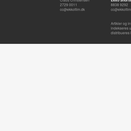
Ekko Shortli
2729 0011
8838 9292
cc@ekkofilm.dk
cc@ekkofilm
Artikler og i
indekseres u
distribueres