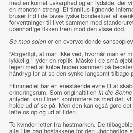
med en kornet uskarphed og en lydside, der v
en monoton streng. Et tinnitus-lignende infer
bruser ind i de tavse tyske bondestuer af sæn
forventninger til livet sammen med standerure
ubønhørlige tikken frem mod den visse død.
Se mod solen
er en overvældende sanseoplev
”Ærgerligt, at man ikke ved, hvornår man er m
lykkelig,” lyder en replik. Måske i de små øjebl
legen med at knibe huden sammen på bedste
håndryg for at se den synke langsomt tilbage 
Filmmediet har en enestående evne til at skab
erindringsrum. Som originaltitlen
In die Sonne
antyder, kan filmen konfrontere os med det, vi
holde ud af se på. Men den kan også gøre det
løfte os op og ud af tiden.
To kvinder letter fra høstmarken. De tilbagebl
alle i læ bag høstakkene for den ubønhørlige s