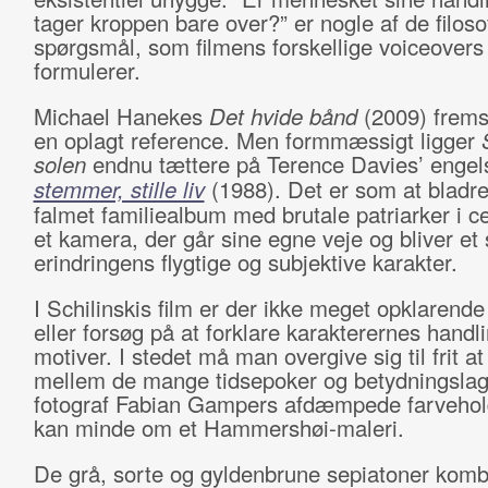
tager kroppen bare over?” er nogle af de filoso
spørgsmål, som filmens forskellige voiceovers
formulerer.
Michael Hanekes
Det hvide bånd
(2009) frems
en oplagt reference. Men formmæssigt ligger
solen
endnu tættere på Terence Davies’ enge
stemmer, stille liv
(1988). Det er som at bladre 
falmet familiealbum med brutale patriarker i 
et kamera, der går sine egne veje og bliver et 
erindringens flygtige og subjektive karakter.
I Schilinskis film er der ikke meget opklarende
eller forsøg på at forklare karakterernes handl
motiver. I stedet må man overgive sig til frit a
mellem de mange tidsepoker og betydningsla
fotograf Fabian Gampers afdæmpede farvehol
kan minde om et Hammershøi-maleri.
De grå, sorte og gyldenbrune sepiatoner komb