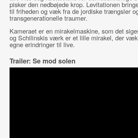
pisker den nedbøjede krop. Levitationen bring
til friheden og væk fra de jordiske trængsler o
transgenerationelle traumer.
Kameraet er en mirakelmaskine, som det siges 
og Schilinskis værk er et lille mirakel, der væ
egne erindringer til live.
Trailer: Se mod solen