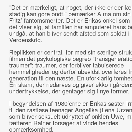
”Det er mærkeligt, at noget, der ikke er der l
stadig kan gøre ondt,” bemærker Alma om sin 
Fritz’ fantomsmerter. Det er Erikas onkel som
det viser sig, at familien har amputeret hans b
undgå, at han bliver sendt afsted som soldat i
Verdenskrig.
Replikken er central, for med sin særlige struk
filmen det psykologiske begreb ”transgeneratio
traumer”: traumer, der forbliver tabuiserede
hemmeligheder og derfor ubevidst overføres f
generation til den næste. En uforklarlig tomhe
En skam, der nedarves og giver ekko i gårde
undertrykkelse, der gentager sig i nye former.
I begyndelsen af 1980’erne er Erikas søster I
til den rastløse teenager Angelika (Lena Urze
som bliver seksuelt udnyttet af onklen Uwe, 
fætteren Rainer forsøger at vinde hendes
opmærksomhed.