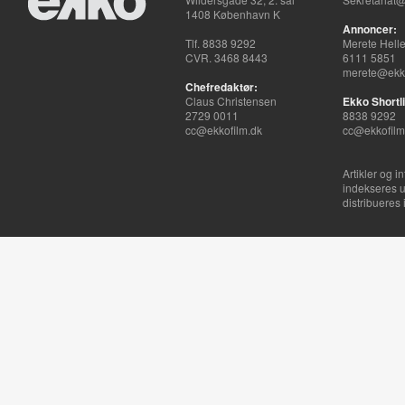
1408 København K
Annoncer:
Tlf. 8838 9292
Merete Hell
CVR. 3468 8443
6111 5851
merete@ekko
Chefredaktør:
Claus Christensen
Ekko Shortli
2729 0011
8838 9292
cc@ekkofilm.dk
cc@ekkofilm
Artikler og i
indekseres u
distribueres