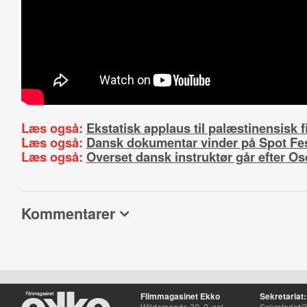
Læs også:
Ekstatisk applaus til palæstinensisk f
Læs også:
Dansk dokumentar vinder på Spot Fes
Læs også:
Overset dansk instruktør går efter Os
Kommentarer
Filmmagasinet Ekko
Sekretariat:
Wildersgade 32, 2. sal
Sekretariat@