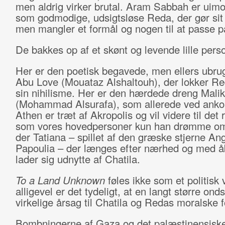
men aldrig virker brutal. Aram Sabbah er uimo
som godmodige, udsigtsløse Reda, der gør sit
men mangler et formål og nogen til at passe p
De bakkes op af et skønt og levende lille perso
Her er den poetisk begavede, men ellers ubru
Abu Love (Mouataz Alshaltouh), der lokker R
sin nihilisme. Her er den hærdede dreng Malik
(Mohammad Alsurafa), som allerede ved ankom
Athen er træt af Akropolis og vil videre til det ri
som vores hovedpersoner kun han drømme om
der Tatiana – spillet af den græske stjerne Ang
Papoulia – der længes efter nærhed og med å
lader sig udnytte af Chatila.
To a Land Unknown
føles ikke som et politisk
alligevel er det tydeligt, at en langt større on
virkelige årsag til Chatila og Redas moralske 
Bombningerne af Gaza og det palæstinensiske