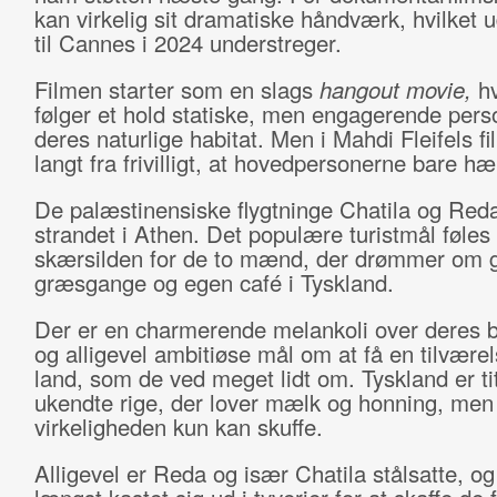
kan virkelig sit dramatiske håndværk, hvilket 
til Cannes i 2024 understreger.
Filmen starter som en slags
hangout movie,
hv
følger et hold statiske, men engagerende pers
deres naturlige habitat. Men i Mahdi Fleifels fi
langt fra frivilligt, at hovedpersonerne bare h
De palæstinensiske flygtninge Chatila og Red
strandet i Athen. Det populære turistmål føle
skærsilden for de to mænd, der drømmer om 
græsgange og egen café i Tyskland.
Der er en charmerende melankoli over deres 
og alligevel ambitiøse mål om at få en tilværel
land, som de ved meget lidt om. Tyskland er ti
ukendte rige, der lover mælk og honning, men 
virkeligheden kun kan skuffe.
Alligevel er Reda og især Chatila stålsatte, og