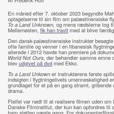
Af Frederik Hoff
En måned efter 7. oktober 2023 begyndte Mahd
optagelserne til sin film om palæstinensiske fl
To a Land Unknown,
og mens rædslerne tog til
Mellemøsten,
fik han travlt
med at blive færdig
Den dansk-palæstinensiske instruktør besøgt
ofte familie og venner i en libanesisk flygtninge
allerede i 2012 havde han premiere på doku
World Not Ours
, der behandler samme emne og
blev
udgivet på dvd
med Ekko.
To a Land Unkown
er instruktørens første spill
indsigten i flygtningelivets umenneskelighed e
grundlaget for et på en gang stramt, gribende 
drama.
Fleifel var nødt til at realisere filmen uden om
Danske Filminstitut, der kun kan opfordres til a
ham støtten næste gang. For dokumentarfilm