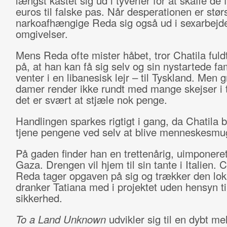
længst kastet sig ud i tyverier for at skaffe de
euros til falske pas. Når desperationen er størs
narkoafhængige Reda sig også ud i sexarbejde
omgivelser.
Mens Reda ofte mister håbet, tror Chatila fuldt
på, at han kan få sig selv og sin nystartede fam
venter i en libanesisk lejr – til Tyskland. Men
damer render ikke rundt med mange skejser i 
det er svært at stjæle nok penge.
Handlingen sparkes rigtigt i gang, da Chatila b
tjene pengene ved selv at blive menneskesmug
På gaden finder han en trettenårig, uimponere
Gaza. Drengen vil hjem til sin tante i Italien. C
Reda tager opgaven på sig og trækker den lok
dranker Tatiana med i projektet uden hensyn t
sikkerhed.
To a Land Unknown
udvikler sig til en dybt me