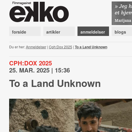
forside
artikler
anmeldelser
blogs
Du er her:
Anmeldelser
|
Cph:Dox 2025
|
To a Land Unknown
CPH:DOX 2025
25. MAR. 2025 | 15:36
To a Land Unknown