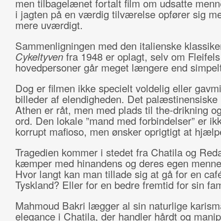
men tilbagelænet fortalt film om udsatte menn
i jagten på en værdig tilværelse opfører sig m
mere uværdigt.
Sammenligningen med den italienske klassike
Cykeltyven
fra 1948 er oplagt, selv om Fleifels
hovedpersoner går meget længere end simpelt 
Dog er filmen ikke specielt voldelig eller gavm
billeder af elendigheden. Det palæstinensiske m
Athen er råt, men med plads til the-drikning o
ord. Den lokale ”mand med forbindelser” er ik
korrupt mafioso, men ønsker oprigtigt at hjælp
Tragedien kommer i stedet fra Chatila og Reda
kæmper med hinandens og deres egen mennes
Hvor langt kan man tillade sig at gå for en café
Tyskland? Eller for en bedre fremtid for sin fam
Mahmoud Bakri lægger al sin naturlige karism
elegance i Chatila, der handler hårdt og mani