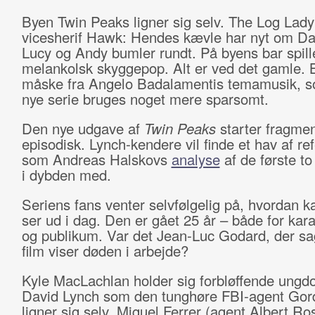
Byen Twin Peaks ligner sig selv. The Log Lady r
vicesherif Hawk: Hendes kævle har nyt om Da
Lucy og Andy bumler rundt. På byens bar spill
melankolsk skyggepop. Alt er ved det gamle. 
måske fra Angelo Badalamentis temamusik, s
nye serie bruges noget mere sparsomt.
Den nye udgave af
Twin Peaks
starter fragmen
episodisk. Lynch-kendere vil finde et hav af re
som Andreas Halskovs
analyse
af de første to
i dybden med.
Seriens fans venter selvfølgelig på, hvordan k
ser ud i dag. Den er gået 25 år – både for kar
og publikum. Var det Jean-Luc Godard, der sa
film viser døden i arbejde?
Kyle MacLachlan holder sig forbløffende ungd
David Lynch som den tunghøre FBI-agent Gor
ligner sig selv. Miguel Ferrer (agent Albert Ros