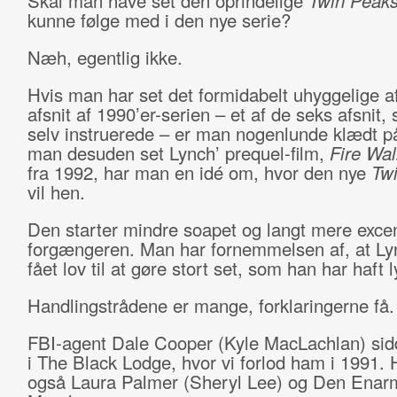
Skal man have set den oprindelige
Twin Peak
kunne følge med i den nye serie?
Næh, egentlig ikke.
Hvis man har set det formidabelt uhyggelige a
afsnit af 1990’er-serien – et af de seks afsnit
selv instruerede – er man nogenlunde klædt p
man desuden set Lynch’ prequel-film,
Fire Wa
fra 1992, har man en idé om, hvor den nye
Tw
vil hen.
Den starter mindre soapet og langt mere excen
forgængeren. Man har fornemmelsen af, at Ly
fået lov til at gøre stort set, som han har haft ly
Handlingstrådene er mange, forklaringerne få.
FBI-agent Dale Cooper (Kyle MacLachlan) sid
i The Black Lodge, hvor vi forlod ham i 1991. 
også Laura Palmer (Sheryl Lee) og Den Ena