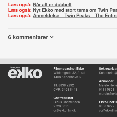
Læs også:
Når alt er dobbelt
Læs også:
Nyt Ekko med stort tema om Twin Pe
Læs også:
Anmeldelse – Twin Peaks – The Entir
6 kommentarer
Filmmagasinet Ekko
Sekretariat:
Wildersgade 32, 2. sal
Sekretariat@
1408 København K
Annoncer:
Tlf. 8838 9292
Merete Hell
CVR. 3468 8443
6111 5851
merete@ekko
Chefredaktør:
Claus Christensen
Ekko Shortli
2729 0011
8838 9292
cc@ekkofilm.dk
cc@ekkofilm