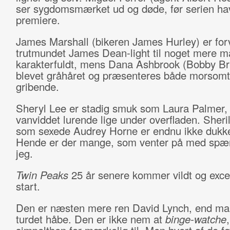
ser sygdomsmærket ud og døde, før serien ha
premiere.
James Marshall (bikeren James Hurley) er forv
trutmundet James Dean-light til noget mere m
karakterfuldt, mens Dana Ashbrook (Bobby Br
blevet gråhåret og præsenteres både morsomt
gribende.
Sheryl Lee er stadig smuk som Laura Palmer
vanviddet lurende lige under overfladen. Sheri
som sexede Audrey Horne er endnu ikke dukke
Hende er der mange, som venter på med spæn
jeg.
Twin Peaks
25 år senere kommer vildt og excen
start.
Den er næsten mere ren David Lynch, end ma
turdet håbe. Den er ikke nem at
binge-watche