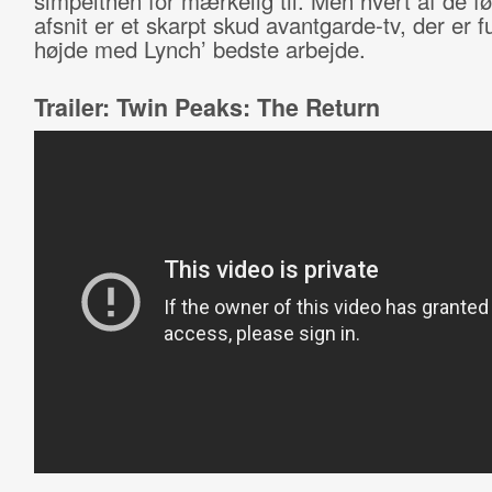
simpelthen for mærkelig til. Men hvert af de før
afsnit er et skarpt skud avantgarde-tv, der er f
højde med Lynch’ bedste arbejde.
Trailer: Twin Peaks: The Return