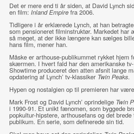
Det er mere end ti år siden, at David Lynch si
en film:
Inland Empire
fra 2006.
Tidligere i år erklærede Lynch, at han betragte
som pensioneret filminstruktør. Markedet har 
så meget, at der ikke længere kan sælges billet
hans film, mener han.
Måske er arthouse-publikummet rykket hjem f
skærmen. I hvert fald har den amerikanske tv
Showtime produceret den atten afsnit lange 
opdatering af Lynch’ tv-klassiker
Twin Peaks
.
Hypen og nostalgien op til premieren har vær
Mark Frost og David Lynch’ oprindelige
Twin P
i 1990-91. Et unikt fænomen, som byggede br
popkultur-hipstere, arthousefans og det brede 
publikum. En serie, som definerede sin tid.