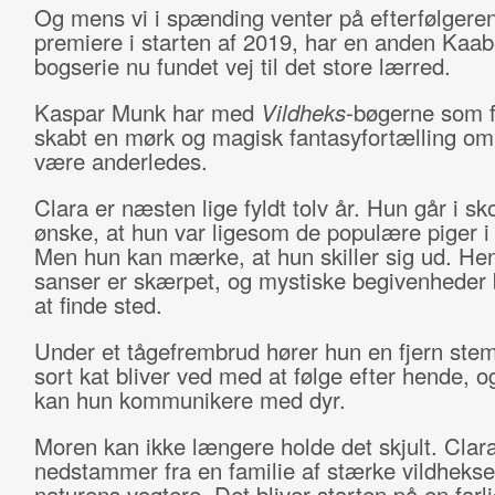
Og mens vi i spænding venter på efterfølgere
premiere i starten af 2019, har en anden Kaab
bogserie nu fundet vej til det store lærred.
Kaspar Munk har med
Vildheks
-bøgerne som 
skabt en mørk og magisk fantasyfortælling om 
være anderledes.
Clara er næsten lige fyldt tolv år. Hun går i sko
ønske, at hun var ligesom de populære piger i
Men hun kan mærke, at hun skiller sig ud. He
sanser er skærpet, og mystiske begivenheder
at finde sted.
Under et tågefrembrud hører hun en fjern st
sort kat bliver ved med at følge efter hende, o
kan hun kommunikere med dyr.
Moren kan ikke længere holde det skjult. Clar
nedstammer fra en familie af stærke vildhekse
naturens vogtere. Det bliver starten på en farlig