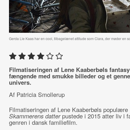
Gerda Lie Kaas har en cool, tilbagelænet attitude som Clara, der møder en sort
Filmatiseringen af Lene Kaaberbøls fantas
fængende med smukke billeder og et genn
univers.
Af Patricia Smollerup
Filmatiseringen af Lene Kaaberbøls populære
Skammerens datter
pustede i 2015 atter liv i f
genren i dansk familiefilm.