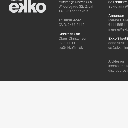
Filmmagasinet Ekko
Sekretariat:
Wildersgade 32, 2. sal
Sekretariat@
1408 København K
Annoncer:
Tlf. 8838 9292
Merete Hell
CVR. 3468 8443
6111 5851
merete@ekko
Chefredaktør:
Claus Christensen
Ekko Shortli
2729 0011
8838 9292
cc@ekkofilm.dk
cc@ekkofilm
Artikler og i
indekseres u
distribueres