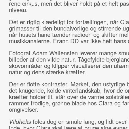
rene cirkus, men det bliver holdt på et helt p
niveau.
Det er rigtig klædeligt for fortællingen, når Cla
grimasser til den bundalvorlige og stirrende ugl
når husets hane tænder radioen og skifter me
musikkanalerne. Erann DD var ikke helt hans
Fotograf Adam Wallensten leverer mange sm
billeder af den vilde natur. Tågefyldte bjerglan
skovområder og klipper visualiserer den utæ
natur og dens stærke kræfter.
Der er flotte kontraster. Mørket, den ustyrlige 
det knugende, kolde vinterlandskab, hvor de 
kræfter holder til, står over de varme solstråle
rammer frodige, grønne blade hos Clara og fa
omgivelser.
Vildheks
føles dog en smule lang, og lidt over 
inde, hvor Clara skal lære at bruge sine evne