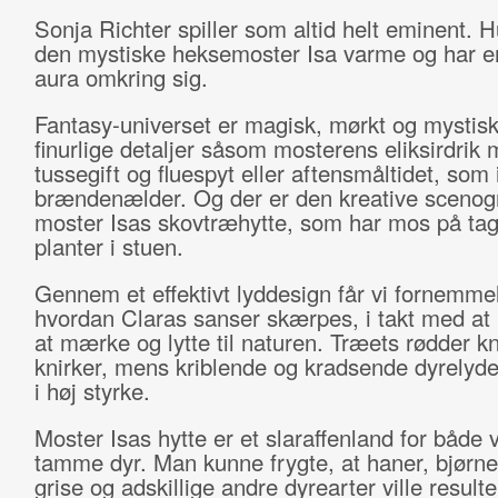
Sonja Richter spiller som altid helt eminent. Hu
den mystiske heksemoster Isa varme og har en
aura omkring sig.
Fantasy-universet er magisk, mørkt og mystisk
finurlige detaljer såsom mosterens eliksirdrik
tussegift og fluespyt eller aftensmåltidet, som
brændenælder. Og der er den kreative scenog
moster Isas skovtræhytte, som har mos på tag
planter i stuen.
Gennem et effektivt lyddesign får vi fornemmel
hvordan Claras sanser skærpes, i takt med at
at mærke og lytte til naturen. Træets rødder k
knirker, mens kriblende og kradsende dyrelyd
i høj styrke.
Moster Isas hytte er et slaraffenland for både 
tamme dyr. Man kunne frygte, at haner, bjørne
grise og adskillige andre dyrearter ville resulte