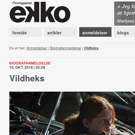
forside
artikler
anmeldelser
blogs
Du er her:
Anmeldelser
|
Biografanmeldelse
|
Vildheks
BIOGRAFANMELDELSE
10. OKT. 2018 | 20:28
Vildheks