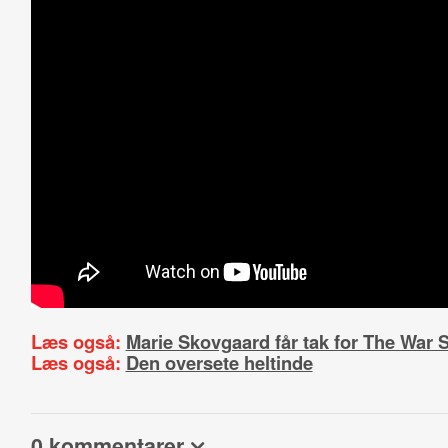
Læs også:
Marie Skovgaard får tak for The War
Læs også:
Den oversete heltinde
0 kommentarer