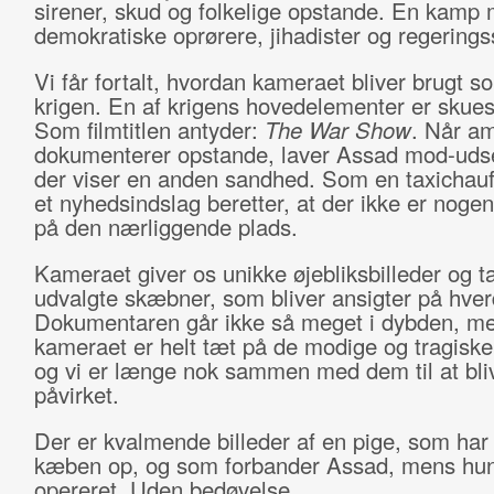
sirener, skud og folkelige opstande. En kamp
demokratiske oprørere, jihadister og regerings
Vi får fortalt, hvordan kameraet bliver brugt s
krigen. En af krigens hovedelementer er skuesp
Som filmtitlen antyder:
The War Show
. Når am
dokumenterer opstande, laver Assad mod-uds
der viser en anden sandhed. Som en taxichauff
et nyhedsindslag beretter, at der ikke er noge
på den nærliggende plads.
Kameraet giver os unikke øjebliksbilleder og t
udvalgte skæbner, som bliver ansigter på hve
Dokumentaren går ikke så meget i dybden, m
kameraet er helt tæt på de modige og tragisk
og vi er længe nok sammen med dem til at bliv
påvirket.
Der er kvalmende billeder af en pige, som har 
kæben op, og som forbander Assad, mens hun
opereret. Uden bedøvelse.