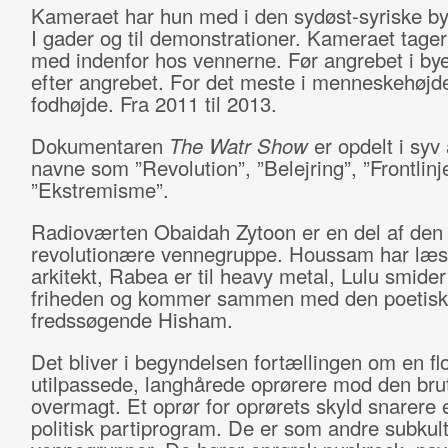
Kameraet har hun med i den sydøst-syriske b
I gader og til demonstrationer. Kameraet tage
med indenfor hos vennerne. Før angrebet i by
efter angrebet. For det meste i menneskehøjde, 
fodhøjde. Fra 2011 til 2013.
Dokumentaren
The Watr Show
er opdelt i syv
navne som ”Revolution”, ”Belejring”, ”Frontlinj
”Ekstremisme”.
Radioværten Obaidah Zytoon er en del af den
revolutionære vennegruppe. Houssam har læst 
arkitekt, Rabea er til heavy metal, Lulu smider s
friheden og kommer sammen med den poetisk
fredssøgende Hisham.
Det bliver i begyndelsen fortællingen om en fl
utilpassede, langhårede oprørere mod den bru
overmagt. Et oprør for oprørets skyld snarere 
politisk partiprogram. De er som andre subkult