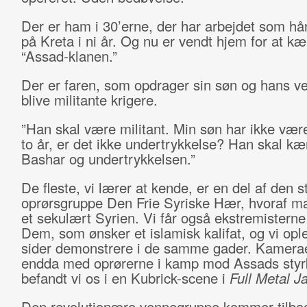
Der er ham i 30’erne, der har arbejdet som h
på Kreta i ni år. Og nu er vendt hjem for at 
“Assad-klanen.”
Der er faren, som opdrager sin søn og hans ven
blive militante krigere.
”Han skal være militant. Min søn har ikke været
to år, er det ikke undertrykkelse? Han skal 
Bashar og undertrykkelsen.”
De fleste, vi lærer at kende, er en del af den s
oprørsgruppe Den Frie Syriske Hær, hvoraf ma
et sekulært Syrien. Vi får også ekstremisterne
Dem, som ønsker et islamisk kalifat, og vi opl
sider demonstrere i de samme gader. Kamerae
endda med oprørerne i kamp mod Assads styr
befandt vi os i en Kubrick-scene i
Full Metal J
Den revolutionære vennegruppe kommer tilbag