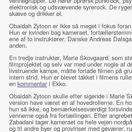
vennegrupper. De hører oprørsk punkrock, psy
elektronisk og udsvævende syrerock. De ryger
skæve og drikker øl.
Obaidah Zytoon er ikke så meget i fokus foran
Hun er kvinden bag kameraet, fortællerstemm
ene af to instruktører. Danske Andreas Dalsga
anden.
En tredje instruktør, Marie Skovgaard, som st
filmprojektet og selv var med under nogle af d
livstruende kampe, måtte forlade filmen på gr
intern strid. Hun er blevet takket i filmens rulle
en
kommentar
i Ekko.
Obaidah Zytoon skulle efter sigende i Marie 
version have været en af hovedrollerne. En hov
hun så ikke, og bemærkelsesværdigt forsvinde
vennerne også fra fortællingen. Efter angrebet
Zabadani tager kameraet os hele vejen nordpå
og til andre byer og provinser med geværer, ru