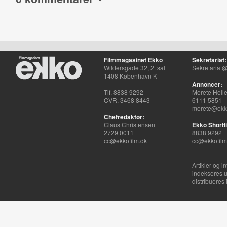
Filmmagasinet Ekko
Sekretariat:
Wildersgade 32, 2. sal
Sekretariat@
1408 København K
Annoncer:
Tlf. 8838 9292
Merete Hell
CVR. 3468 8443
6111 5851
merete@ekko
Chefredaktør:
Claus Christensen
Ekko Shortli
2729 0011
8838 9292
cc@ekkofilm.dk
cc@ekkofilm
Artikler og i
indekseres u
distribueres