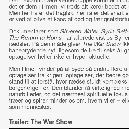
det er dem i filmen, vi trods alt lærer bedst at
Men herfra er det tragisk, herfra er det snart s
er ved at blive et kaos af død og fængselstortu
Dokumentarer som
Silvered Water, Syria Self-
The Return to Homs
har allerede vist os Syrie
rædsler. På den måde giver
The War Show
ik
banebrydende nyt, ligesom de tre til seks år 
optagelser heller ikke er hyper-aktuelle.
Men filmen vinder på at byde på endnu flere u
optagelser fra krigen, optagelser, der bedre gø
stand til at forstå, hvor rædselsfuldt kompleks
borgerkrigen er. Den blander rå virkelighed me
naturbilleder, og det nærmest spirituelle fokus
træer og spirer minder os om, hvem vi er – ell
som mennesker.
Trailer: The War Show