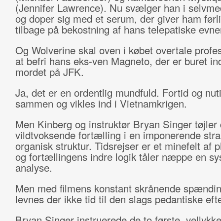
(Jennifer Lawrence). Nu svælger han i selvme
og doper sig med et serum, der giver ham før
tilbage på bekostning af hans telepatiske evne
Og Wolverine skal oven i købet overtale profes
at befri hans eks-ven Magneto, der er buret in
mordet på JFK.
Ja, det er en ordentlig mundfuld. Fortid og nuti
sammen og vikles ind i Vietnamkrigen.
Men Kinberg og instruktør Bryan Singer tøjler
vildtvoksende fortælling i en imponerende str
organisk struktur. Tidsrejser er et minefelt af pl
og fortællingens indre logik tåler næppe en sy
analyse.
Men med filmens konstant skrånende spændin
levnes der ikke tid til den slags pedantiske eft
Bryan Singer instruerede de to første, vellyk