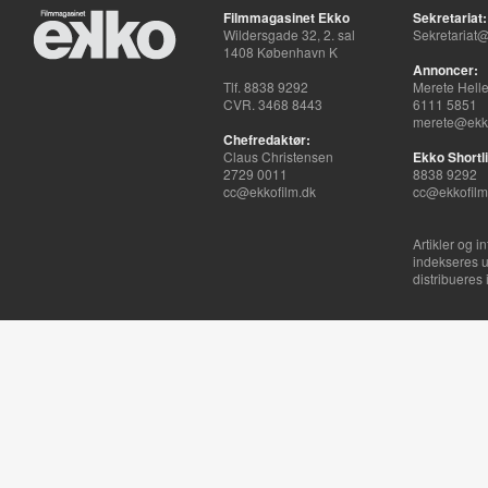
Filmmagasinet Ekko
Sekretariat:
Wildersgade 32, 2. sal
Sekretariat@
1408 København K
Annoncer:
Tlf. 8838 9292
Merete Hell
CVR. 3468 8443
6111 5851
merete@ekko
Chefredaktør:
Claus Christensen
Ekko Shortli
2729 0011
8838 9292
cc@ekkofilm.dk
cc@ekkofilm
Artikler og i
indekseres u
distribueres