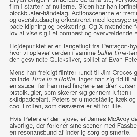
film i starten af nullerne. Siden har han forfinet
blockbuster-håndelag. Actionscenerne er fre
og overskudsagtig orkestreret med legesyge og
både klipning og beskæring. Og X-mændene får
lov at vise sig i et pompøst og overvældende e
Højdepunktet er en fangeflugt fra Pentagon-by
hvor vi oplever verden i samme
bullet time
-te
den gesvindte Quicksilver, spillet af Evan Pete
Mens han frejdigt flintrer rundt til Jim Croces g
ballade
Time in a Bottle
, tager han sig tid til 
en sauce, før han med fingrene ændrer kursen 
pistolkugler, som skærer sig gennem luften i
skildpaddefart. Peters er uimodståelig kæk og
cool i rollen, som desværre er alt for lille.
Hvis Peters er den sjove, er James McAvoy d
alvorlige, der forlener sine scener med Fassb
en resonansbund af inderlig sorg og smerte.