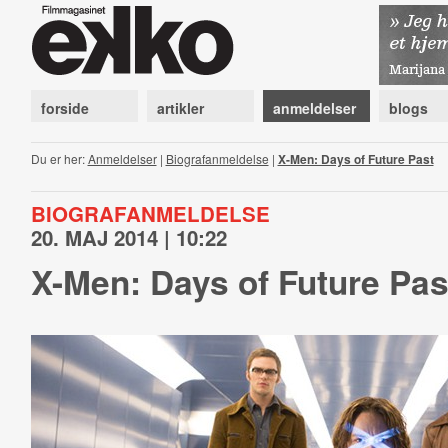
forside
artikler
anmeldelser
blogs
Du er her:
Anmeldelser
|
Biografanmeldelse
|
X-Men: Days of Future Past
BIOGRAFANMELDELSE
20. MAJ 2014 | 10:22
X-Men: Days of Future Pas