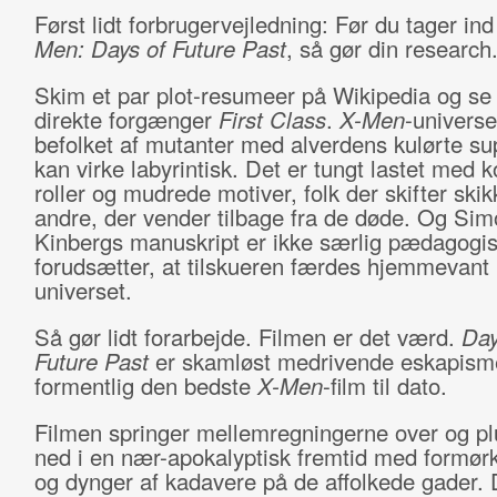
Først lidt forbrugervejledning: Før du tager in
Men: Days of Future Past
, så gør din research
Skim et par plot-resumeer på Wikipedia og se
direkte forgænger
First Class
.
X-Men
-universe
befolket af mutanter med alverdens kulørte su
kan virke labyrintisk. Det er tungt lastet med
roller og mudrede motiver, folk der skifter ski
andre, der vender tilbage fra de døde. Og Sim
Kinbergs manuskript er ikke særlig pædagogi
forudsætter, at tilskueren færdes hjemmevant 
universet.
Så gør lidt forarbejde. Filmen er det værd.
Day
Future Past
er skamløst medrivende eskapism
formentlig den bedste
X-Men
-film til dato.
Filmen springer mellemregningerne over og p
ned i en nær-apokalyptisk fremtid med formør
og dynger af kadavere på de affolkede gader.