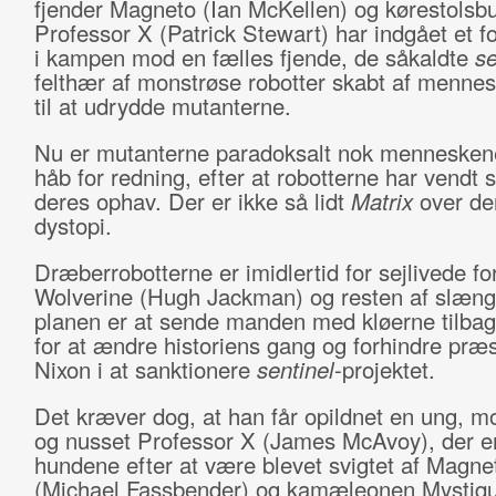
fjender Magneto (Ian McKellen) og kørestolsb
Professor X (Patrick Stewart) har indgået et fo
i kampen mod en fælles fjende, de såkaldte
se
felthær af monstrøse robotter skabt af menne
til at udrydde mutanterne.
Nu er mutanterne paradoksalt nok mennesken
håb for redning, efter at robotterne har vendt 
deres ophav. Der er ikke så lidt
Matrix
over de
dystopi.
Dræberrobotterne er imidlertid for sejlivede fo
Wolverine (Hugh Jackman) og resten af slæng
planen er at sende manden med kløerne tilbage
for at ændre historiens gang og forhindre præ
Nixon i at sanktionere
sentinel
-projektet.
Det kræver dog, at han får opildnet en ung, m
og nusset Professor X (James McAvoy), der er
hundene efter at være blevet svigtet af Magne
(Michael Fassbender) og kamæleonen Mystiq