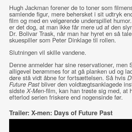
Hugh Jackman forener de to toner som filmen
samlende figur, mere behersket i sit udtryk end 
film og med en velgørende underspillet humor
er det dog, at man ikke får mere ud af den sly
Dr. Bolivar Trask, når man har hyret en så tale
skuespiller som Peter Dinklage til rollen.
Slutningen vil skille vandene.
Denne anmelder har sine reservationer, men S
alligevel berømmes for at gå planken ud og lad
døre stå vidt åbne for fortsættelsen. Så hvis
D
Future Past
bliver den voldtægtsanklagede ins
sidste
X-Men
-film, kan han trøste sig med, at 
efterlod serien friskere end nogensinde før.
Trailer: X-men: Days of Future Past