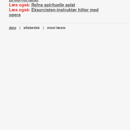
Læs også:
Refns spirituelle splat
Læs også:
Eksorcisten-instruktør hitter med
opera
dato
|
alfabetisk
|
mest læste