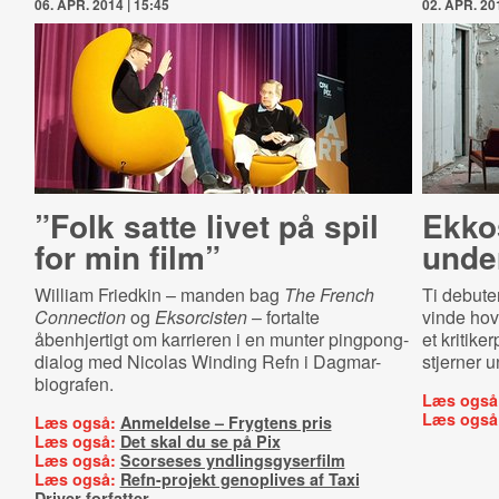
06. APR. 2014 | 15:45
02. APR. 201
”Folk satte livet på spil
Ekkos
for min film”
unde
William Friedkin – manden bag
The French
Ti debute
Connection
og
Eksorcisten
– fortalte
vinde hov
åbenhjertigt om karrieren i en munter pingpong-
et kritike
dialog med Nicolas Winding Refn i Dagmar-
stjerner u
biografen.
Læs også
Læs også
Læs også:
Anmeldelse – Frygtens pris
Læs også:
Det skal du se på Pix
Læs også:
Scorseses yndlingsgyserfilm
Læs også:
Refn-projekt genoplives af Taxi
Driver-forfatter