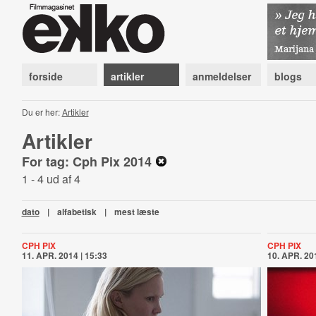
forside
artikler
anmeldelser
blogs
Du er her:
Artikler
Artikler
For tag: Cph Pix 2014
1 - 4 ud af 4
dato
|
alfabetisk
|
mest læste
CPH PIX
CPH PIX
11. APR. 2014 | 15:33
10. APR. 201