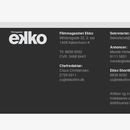
Filmmagasinet Ekko
Sekretariat:
Wildersgade 32, 2. sal
Sekretariat@
1408 København K
Annoncer:
Tlf. 8838 9292
Merete Hell
CVR. 3468 8443
6111 5851
merete@ekko
Chefredaktør:
Claus Christensen
Ekko Shortli
2729 0011
8838 9292
cc@ekkofilm.dk
cc@ekkofilm
Artikler og i
indekseres u
distribueres