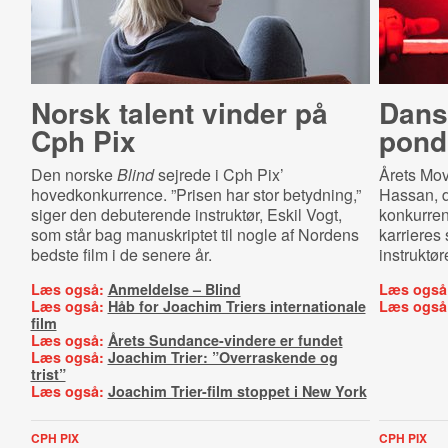
Norsk talent vinder på
Dans
Cph Pix
pond
Den norske
Blind
sejrede i Cph Pix’
Årets Movi
hovedkonkurrence. ”Prisen har stor betydning,”
Hassan, de
siger den debuterende instruktør, Eskil Vogt,
konkurren
som står bag manuskriptet til nogle af Nordens
karrieres 
bedste film i de senere år.
instruktør
Læs også:
Anmeldelse – Blind
Læs også
Læs også:
Håb for Joachim Triers internationale
Læs også
film
Læs også:
Årets Sundance-vindere er fundet
Læs også:
Joachim Trier: ”Overraskende og
trist”
Læs også:
Joachim Trier-film stoppet i New York
CPH PIX
CPH PIX