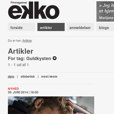
forside
artikler
anmeldelser
blogs
Du er her:
Artikler
Artikler
For tag: Guldkysten
1 - 1 ud af 1
dato
|
alfabetisk
|
mest læste
NYHED
30. JUNI 2014 | 18:00