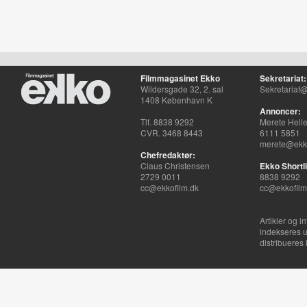
Filmmagasinet Ekko
Sekretariat:
Wildersgade 32, 2. sal
Sekretariat@
1408 København K
Annoncer:
Tlf. 8838 9292
Merete Hell
CVR. 3468 8443
6111 5851
merete@ekko
Chefredaktør:
Claus Christensen
Ekko Shortli
2729 0011
8838 9292
cc@ekkofilm.dk
cc@ekkofilm
Artikler og i
indekseres u
distribueres