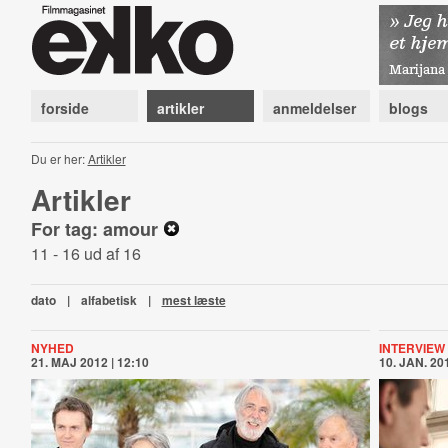
forside
artikler
anmeldelser
blogs
Du er her:
Artikler
Artikler
For tag: amour
11 - 16 ud af 16
dato
|
alfabetisk
|
mest læste
NYHED
INTERVIEW
21. MAJ 2012 | 12:10
10. JAN. 201