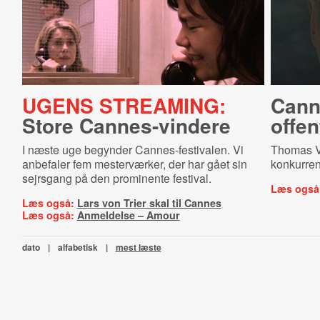
UGENS STREAMING:
Can­ne
Store Cannes-vindere
offen
I næste uge begynder Cannes-festivalen. Vi
Thomas Vi
anbefaler fem mesterværker, der har gået sin
konkurren
sejrsgang på den prominente festival.
Læs også
Læs også:
Lars von Trier skal til Cannes
Læs også:
Anmeldelse – Amour
dato
|
alfabetisk
|
mest læste