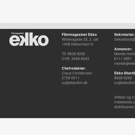
Filmmagasinet Ekko
Sekretariat:
Wildersgade 32, 2. sal
Sekretariat@
1408 København K
Annoncer:
Tlf. 8838 9292
Merete Hell
CVR. 3468 8443
6111 5851
merete@ekko
Chefredaktør:
Claus Christensen
Ekko Shortli
2729 0011
8838 9292
cc@ekkofilm.dk
cc@ekkofilm
Artikler og i
indekseres u
distribueres