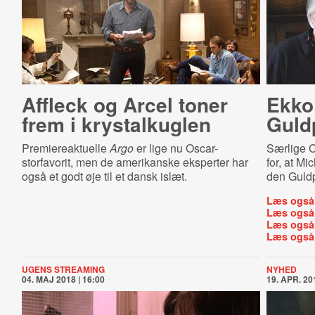
Affleck og Arcel toner
Ekko
frem i krystalkuglen
Guld
Premiereaktuelle
Argo
er lige nu Oscar-
Særlige 
storfavorit, men de amerikanske eksperter har
for, at M
også et godt øje til et dansk islæt.
den Guldp
Læs også
Læs også
Læs også
Læs også
UGENS STREAMING
NYHED
04. MAJ 2018 | 16:00
19. APR. 201