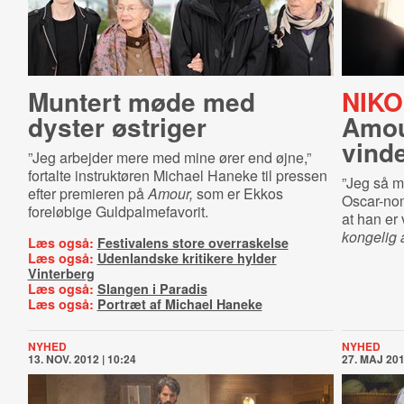
Muntert møde med
NIKO
dyster østriger
Amour
vind
”Jeg arbejder mere med mine ører end øjne,”
fortalte instruktøren Michael Haneke til pressen
”Jeg så mi
efter premieren på
Amour,
som er Ekkos
Oscar-nom
foreløbige Guldpalmefavorit.
at han er
kongelig 
Læs også:
Festivalens store overraskelse
Læs også:
Udenlandske kritikere hylder
Vinterberg
Læs også:
Slangen i Paradis
Læs også:
Portræt af Michael Haneke
NYHED
NYHED
13. NOV. 2012 | 10:24
27. MAJ 201