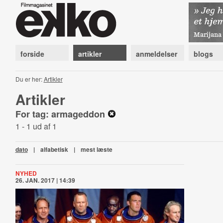
forside
artikler
anmeldelser
blogs
Du er her:
Artikler
Artikler
For tag: armageddon
1 - 1 ud af 1
dato
|
alfabetisk
|
mest læste
NYHED
26. JAN. 2017 | 14:39