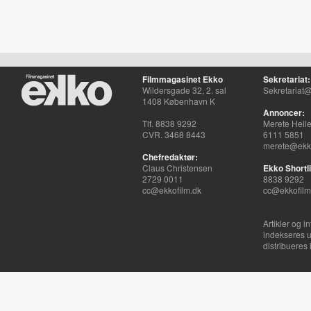
Filmmagasinet Ekko
Sekretariat:
Wildersgade 32, 2. sal
Sekretariat@
1408 København K
Annoncer:
Tlf. 8838 9292
Merete Hell
CVR. 3468 8443
6111 5851
merete@ekko
Chefredaktør:
Claus Christensen
Ekko Shortli
2729 0011
8838 9292
cc@ekkofilm.dk
cc@ekkofilm
Artikler og i
indekseres u
distribueres