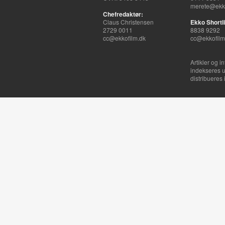
merete@ekko
Chefredaktør:
Claus Christensen
Ekko Shortli
2729 0011
8838 9292
cc@ekkofilm.dk
cc@ekkofilm
Artikler og i
indekseres u
distribueres