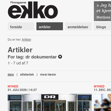
forside
artikler
anmeldelser
blogs
Du er her:
Artikler
Artikler
For tag: dr dokumentar
1 - 7 ud af 7
dato
|
alfabetisk
|
mest læste
NYHED
NYHED
31. JULI 2026 | 14:27
11. DEC. 202