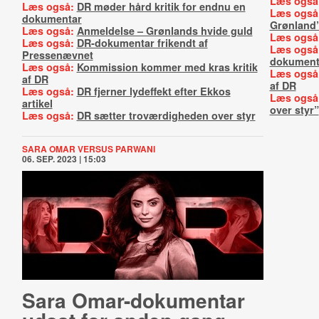
Læs også
Læs også:
DR møder hård kritik for endnu en
Læs også
dokumentar
Grønland
Læs også:
Anmeldelse – Grønlands hvide guld
Læs også
Læs også:
DR-dokumentar frikendt af
Læs også
Pressenævnet
dokument
Læs også:
Kommission kommer med kras kritik
Læs også
af DR
af DR
Læs også:
DR fjerner lydeffekt efter Ekkos
Læs også
artikel
over styr”
Læs også:
DR sætter troværdigheden over styr
SARA OMAR VERSUS PARWANI
06. SEP. 2023 | 15:03
Sara Om­ar-​do­ku­men­tar