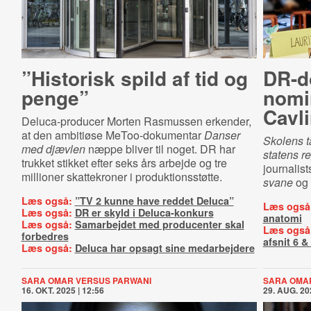
”Historisk spild af tid og
DR-​d
penge”
nomin
Cavl
Deluca-producer Morten Rasmussen erkender,
at den ambitiøse MeToo-dokumentar
Danser
Skolens 
med djævlen
næppe bliver til noget. DR har
statens r
trukket stikket efter seks års arbejde og tre
journalis
millioner skattekroner i produktionsstøtte.
svane
og 
Læs også:
”TV 2 kunne have reddet Deluca”
Læs også
Læs også:
DR er skyld i Deluca-konkurs
anatomi
Læs også:
Samarbejdet med producenter skal
Læs også
forbedres
afsnit 6 &
Læs også:
Deluca har opsagt sine medarbejdere
SARA OMAR VERSUS PARWANI
SARA OMA
16. OKT. 2025 | 12:56
29. AUG. 20