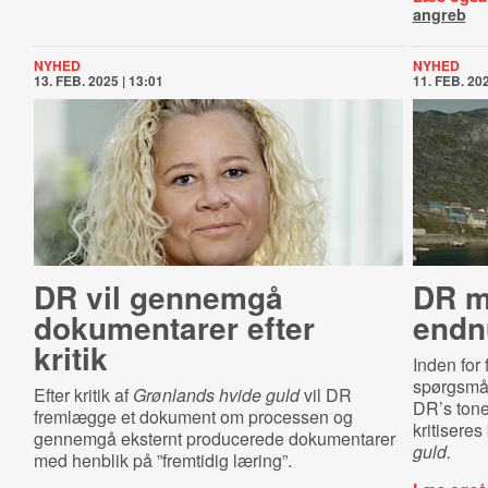
angreb
NYHED
NYHED
13. FEB. 2025 | 13:01
11. FEB. 202
DR vil gennemgå
DR mø
dokumentarer efter
endn
kritik
Inden for f
spørgsmål
Efter kritik af
Grønlands hvide guld
vil DR
DR’s ton
fremlægge et dokument om processen og
kritisere
gennemgå eksternt producerede dokumentarer
guld.
med henblik på ”fremtidig læring”.