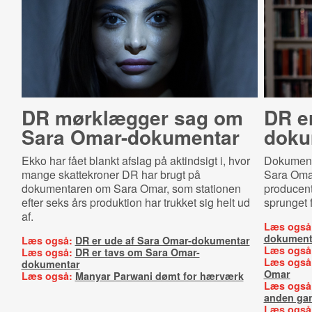
DR mørklægger sag om
DR er
Sara Om­ar-​do­ku­men­tar
do­ku
Ekko har fået blankt afslag på aktindsigt i, hvor
Dokumenta
mange skattekroner DR har brugt på
Sara Omar 
dokumentaren om Sara Omar, som stationen
producent
efter seks års produktion har trukket sig helt ud
sprunget f
af.
Læs også
dokument
Læs også:
DR er ude af Sara Omar-dokumentar
Læs også
Læs også:
DR er tavs om Sara Omar-
Læs også
dokumentar
Omar
Læs også:
Manyar Parwani dømt for hærværk
Læs også
anden ga
Læs også