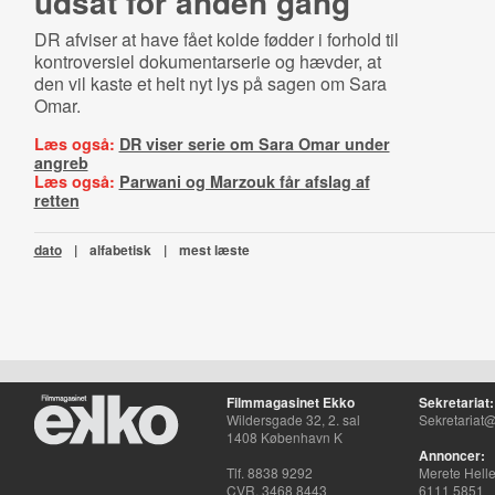
udsat for anden gang
DR afviser at have fået kolde fødder i forhold til
kontroversiel dokumentarserie og hævder, at
den vil kaste et helt nyt lys på sagen om Sara
Omar.
Læs også:
DR viser serie om Sara Omar under
angreb
Læs også:
Parwani og Marzouk får afslag af
retten
dato
|
alfabetisk
|
mest læste
Filmmagasinet Ekko
Sekretariat:
Wildersgade 32, 2. sal
Sekretariat@
1408 København K
Annoncer:
Tlf. 8838 9292
Merete Hell
CVR. 3468 8443
6111 5851