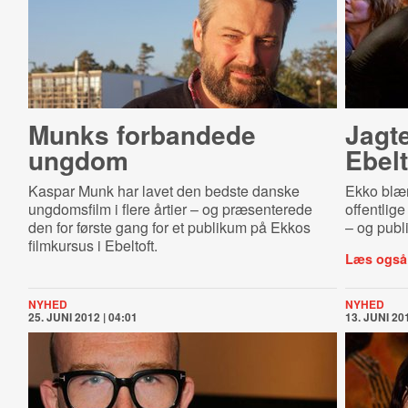
Munks forbandede
Jagte
ungdom
Ebelt
Kaspar Munk har lavet den bedste danske
Ekko blæn
ungdomsfilm i flere årtier – og præsenterede
offentlig
den for første gang for et publikum på Ekkos
– og publ
filmkursus i Ebeltoft.
Læs også
NYHED
NYHED
25. JUNI 2012 | 04:01
13. JUNI 201