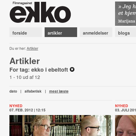
forside
artikler
anmeldelser
blogs
Du er her:
Artikler
Artikler
For tag: ekko i ebeltoft
1 - 10 ud af 12
dato
|
alfabetisk
|
mest læste
NYHED
NYHED
07. FEB. 2012 | 12:15
03. JULI 201