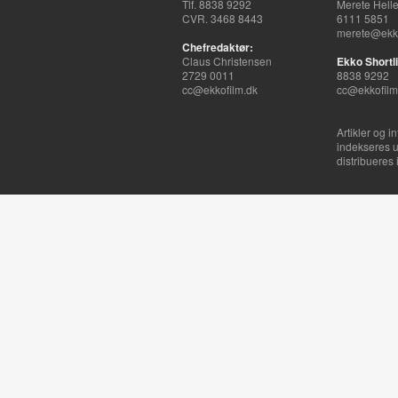
Tlf. 8838 9292
Merete Hell
CVR. 3468 8443
6111 5851
merete@ekko
Chefredaktør:
Claus Christensen
Ekko Shortli
2729 0011
8838 9292
cc@ekkofilm.dk
cc@ekkofilm
Artikler og i
indekseres u
distribueres