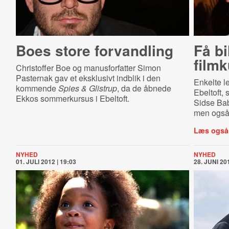
Boes store forvandling
Få bi
film
Christoffer Boe og manusforfatter Simon
Pasternak gav et eksklusivt indblik i den
Enkelte le
kommende
Spies & Glistrup
, da de åbnede
Ebeltoft,
Ekkos sommerkursus i Ebeltoft.
Sidse Bab
men også 
Læs også
NYHED
NYHED
01. JULI 2012 | 19:03
28. JUNI 201