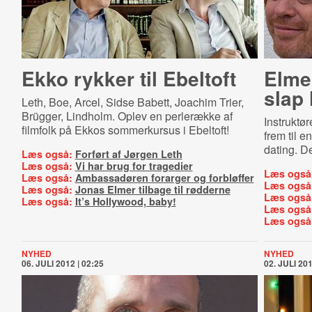
Ekko rykker til Ebeltoft
Elme
slap 
Leth, Boe, Arcel, Sidse Babett, Joachim Trier,
Brügger, Lindholm. Oplev en perlerække af
Instruktø
filmfolk på Ekkos sommerkursus i Ebeltoft!
frem til e
dating. De 
Læs også:
Forført af Jørgen Leth
Læs også:
Vi har brug for tragedier
Læs også
Læs også:
Ambassadøren forarger og forbløffer
Læs også
Læs også:
Jonas Elmer tilbage til rødderne
Læs også
Læs også:
It’s Hollywood, baby!
Læs også
Læs også
NYHED
NYHED
06. JULI 2012 | 02:25
02. JULI 201