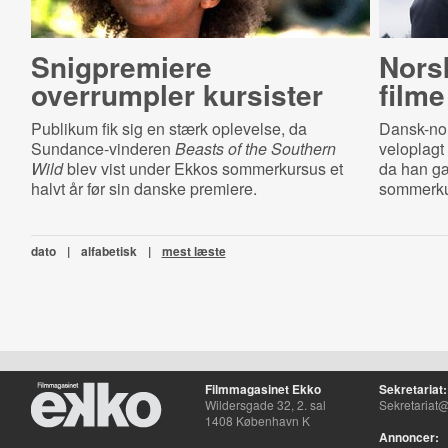
Snigpremiere
Nors
overrumpler kursister
filme
Publikum fik sig en stærk oplevelse, da
Dansk-nor
Sundance-vinderen
Beasts of the Southern
veloplagt 
Wild
blev vist under Ekkos sommerkursus et
da han gæ
halvt år før sin danske premiere.
sommerku
dato
|
alfabetisk
|
mest læste
Filmmagasinet Ekko
Sekretariat:
Wildersgade 32, 2. sal
Sekretariat@
1408 København K
Annoncer: