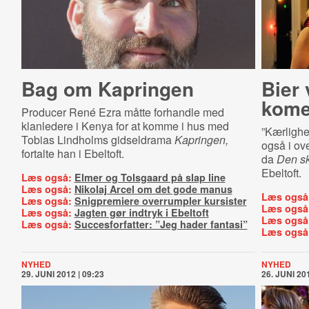
Bag om Kapringen
Bier 
kome
Producer René Ezra måtte forhandle med
klanledere i Kenya for at komme i hus med
”Kærlighe
Tobias Lindholms gidseldrama
Kapringen,
også i ov
fortalte han i Ebeltoft.
da
Den sk
Ebeltoft.
Læs også:
Elmer og Tolsgaard på slap line
Læs også:
Nikolaj Arcel om det gode manus
Læs også
Læs også:
Snigpremiere overrumpler kursister
Læs også
Læs også:
Jagten gør indtryk i Ebeltoft
Læs også
Læs også:
Succesforfatter: ”Jeg hader fantasi”
Læs også
NYHED
NYHED
29. JUNI 2012 | 09:23
26. JUNI 201