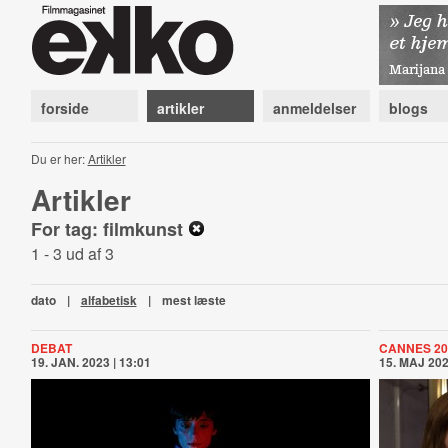
forside
artikler
anmeldelser
blogs
Du er her:
Artikler
Artikler
For tag: filmkunst
1 - 3 ud af 3
dato
|
alfabetisk
|
mest læste
DEBAT
CANNES 20
19. JAN. 2023 | 13:01
15. MAJ 202