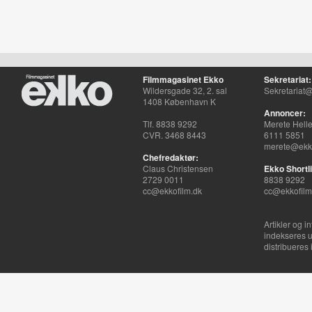
Filmmagasinet Ekko
Sekretariat:
Wildersgade 32, 2. sal
Sekretariat@
1408 København K
Annoncer:
Tlf. 8838 9292
Merete Hell
CVR. 3468 8443
6111 5851
merete@ekko
Chefredaktør:
Claus Christensen
Ekko Shortli
2729 0011
8838 9292
cc@ekkofilm.dk
cc@ekkofilm
Artikler og i
indekseres u
distribueres