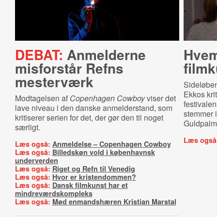
DEBAT:
Anmelderne
Hvem
misforstår Refns
film
mesterværk
Sideløben
Ekkos kri
Modtagelsen af
Copenhagen Cowboy
viser det
festivale
lave niveau i den danske anmelderstand, som
stemmer i
kritiserer serien for det, der gør den til noget
Guldpalm
særligt.
Læs også
Læs også:
Anmeldelse – Copenhagen Cowboy
Læs også:
Billedskøn vold i københavnsk
underverden
Læs også:
Riget og Refn til Venedig
Læs også:
Hvor er kristendommen?
Læs også:
Dansk filmkunst har et
mindreværdskompleks
Læs også:
Mød enmandshæren Kristian Marstal