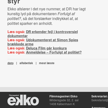
styr
Ekko afslører i det nye nummer, at DR har lagt
kunstig lyd på dokumentaren
Forfulgt af
politiet?
, så det forstærker indtrykket af, at
politiet sparker en anholdt.
Læs også:
DR erkender fejl i kontroversiel
dokumentar
Læs også:
Udokumenteret at Simon Spies
brækkede arme
Læs også:
Deluca Film går konkurs
Læs også:
Anmeldelse – Forfulgt af politiet?
dato
|
alfabetisk
|
mest læste
Filmmagasinet Ekko
Sekretariat:
Wildersgade 32, 2. sal
Sekretariat@
1408 København K
Annoncer: