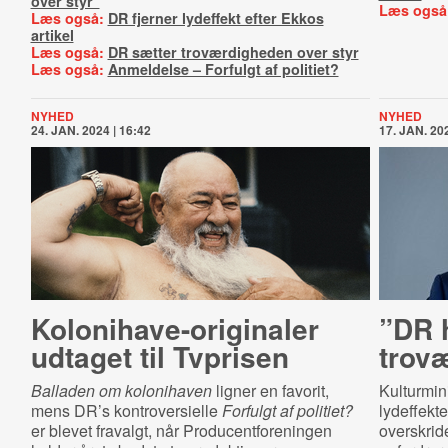
over styr”
Læs også
Læs også:
DR fjerner lydeffekt efter Ekkos
artikel
Læs også:
DR sætter troværdigheden over styr
Læs også:
Anmeldelse – Forfulgt af politiet?
NYHED
NYHED
24. JAN. 2024 | 16:42
17. JAN. 202
Ko­lo­ni­ha­ve-​ori­gi­na­ler
”DR h
udtaget til Tvprisen
trov
Balladen om kolonihaven
ligner en favorit,
Kulturmin
mens DR’s kontroversielle
Forfulgt af politiet?
lydeffekte
er blevet fravalgt, når Producentforeningen
overskride