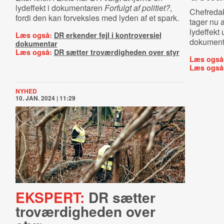
lydeffekt i dokumentaren
Forfulgt af politiet?
,
Chefreda
fordi den kan forveksles med lyden af et spark.
tager nu a
lydeffekt 
Læs også:
DR erkender fejl i kontroversiel
dokumen
dokumentar
Læs også:
DR sætter troværdigheden over styr
Læs også
Læs også
NYHED
10. JAN. 2024 | 11:29
EKSPERT:
DR sætter
troværdigheden over