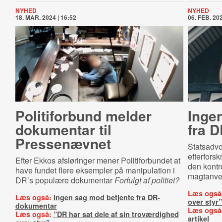
NYHED
NYHED
18. MAR. 2024 | 16:52
06. FEB. 202
Politiforbund melder
Inge
dokumentar til
fra 
Pressenævnet
Statsadvok
efterfors
Efter Ekkos afsløringer mener Politiforbundet at
den kontr
have fundet flere eksempler på manipulation i
magtanven
DR’s populære dokumentar
Forfulgt af politiet?
Læs også
Læs også:
Ingen sag mod betjente fra DR-
over styr”
dokumentar
Læs også
Læs også:
”DR har sat dele af sin troværdighed
artikel