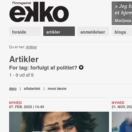
forside
artikler
anmeldelser
blogs
Du er her:
Artikler
Artikler
For tag: forfulgt af politiet?
1 - 9 ud af 9
dato
|
alfabetisk
|
mest læste
NYHED
NYHED
07. FEB. 2025 | 14:45
21. NOV. 202