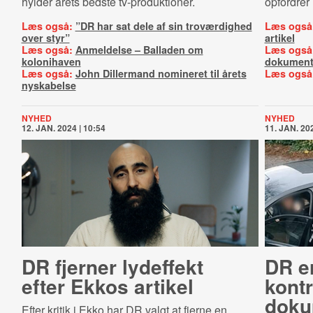
hylder årets bedste tv-produktioner.
opfordrer 
Læs også:
”DR har sat dele af sin troværdighed
Læs også
over styr”
artikel
Læs også:
Anmeldelse – Balladen om
Læs også
kolonihaven
dokument
Læs også:
John Dillermand nomineret til årets
Læs også
nyskabelse
NYHED
NYHED
12. JAN. 2024 | 10:54
11. JAN. 202
DR fjerner lydeffekt
DR er
efter Ekkos artikel
kontr
doku
Efter kritik i Ekko har DR valgt at fjerne en