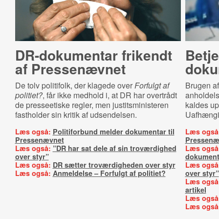
DR-dokumentar frikendt
Betje
af Pressenævnet
dokum
De tolv politifolk, der klagede over
Forfulgt af
Brugen af
politiet?
, får ikke medhold i, at DR har overtrådt
anholdels
de presseetiske regler, men justitsministeren
kaldes up
fastholder sin kritik af udsendelsen.
Uafhængi
Læs også:
Politiforbund melder dokumentar til
Læs også
Pressenævnet
Pressenæ
Læs også:
”DR har sat dele af sin troværdighed
Læs også
over styr”
dokument
Læs også:
DR sætter troværdigheden over styr
Læs også
Læs også:
Anmeldelse – Forfulgt af politiet?
over styr”
Læs også
artikel
Læs også
Læs også