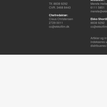
Tlf. 8838 9292
Merete Hell
CVR. 3468 8443
6111 5851
merete@ekko
Chefredaktør:
Claus Christensen
Ekko Shortli
2729 0011
8838 9292
cc@ekkofilm.dk
cc@ekkofilm
Artikler og i
indekseres u
distribueres