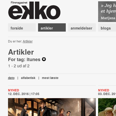
forside
artikler
anmeldelser
blogs
Du er her:
Artikler
Artikler
For tag: itunes
1 - 2 ud af 2
dato
|
alfabetisk
|
mest læste
NYHED
NYHED
12. DEC. 2016 | 17:05
03. DEC. 201