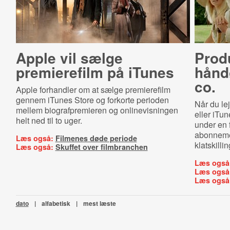
Apple vil sælge
Prod
premierefilm på iTunes
håndø
co.
Apple forhandler om at sælge premierefilm
gennem iTunes Store og forkorte perioden
Når du le
mellem biografpremieren og onlinevisningen
eller iTu
helt ned til to uger.
under en f
abonnemen
Læs også:
Filmenes døde periode
klatskillin
Læs også:
Skuffet over filmbranchen
Læs også
Læs også
Læs også
dato
|
alfabetisk
|
mest læste