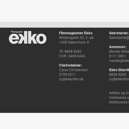
Filmmagasinet Ekko
Sekretariat:
Wildersgade 32, 2. sal
Sekretariat@
1408 København K
Annoncer:
Tlf. 8838 9292
Merete Hell
CVR. 3468 8443
6111 5851
merete@ekko
Chefredaktør:
Claus Christensen
Ekko Shortli
2729 0011
8838 9292
cc@ekkofilm.dk
cc@ekkofilm
Artikler og i
indekseres u
distribueres