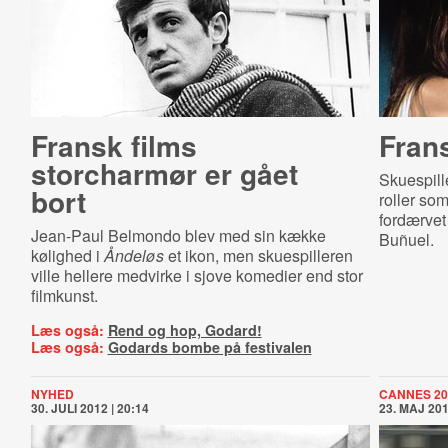
Fransk films
Fran
storcharmør er gået
Skuespill
bort
roller so
fordærvet 
Jean-Paul Belmondo blev med sin kække
Buñuel.
kølighed i
Åndeløs
et ikon, men skuespilleren
ville hellere medvirke i sjove komedier end stor
filmkunst.
Læs også:
Rend og hop, Godard!
Læs også:
Godards bombe på festivalen
NYHED
CANNES 20
30. JULI 2012 | 20:14
23. MAJ 201