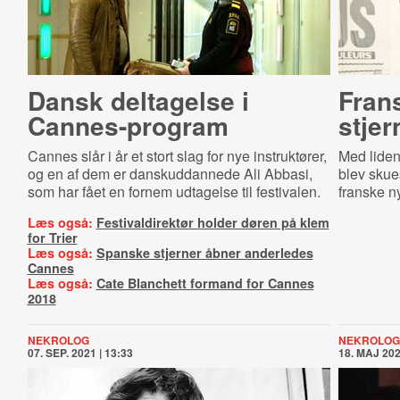
Dansk deltagelse i
Fran
Cannes-program
stjer
Cannes slår i år et stort slag for nye instruktører,
Med liden
og en af dem er danskuddannede Ali Abbasi,
blev skue
som har fået en fornem udtagelse til festivalen.
franske n
Læs også:
Festivaldirektør holder døren på klem
for Trier
Læs også:
Spanske stjerner åbner anderledes
Cannes
Læs også:
Cate Blanchett formand for Cannes
2018
NEKROLOG
NEKROLOG
07. SEP. 2021 | 13:33
18. MAJ 202