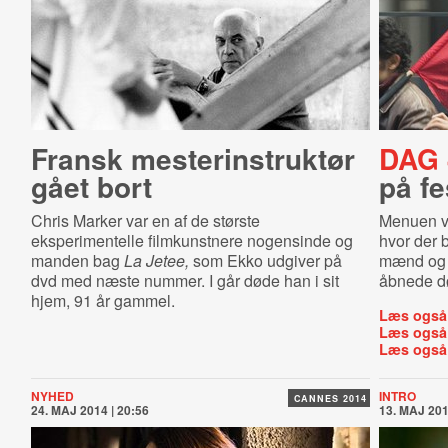
Fransk meste­rin­struk­tør
DAG 
gået bort
på fe
Chris Marker var en af de største
Menuen va
eksperimentelle filmkunstnere nogensinde og
hvor der 
manden bag
La Jetee,
som Ekko udgiver på
mænd og e
dvd med næste nummer. I går døde han i sit
åbnede d
hjem, 91 år gammel.
Læs også
Læs også
Læs også
NYHED
INTRO
CANNES 2014
24. MAJ 2014 | 20:56
13. MAJ 201