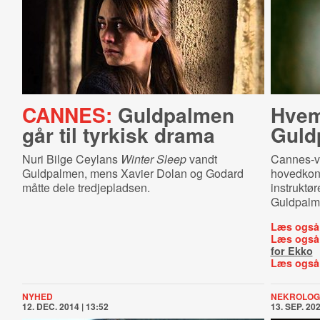
CANNES:
Guldpalmen
Hvem
går til tyrkisk drama
Guld
Nuri Bilge Ceylans
Winter Sleep
vandt
Cannes-v
Guldpalmen, mens Xavier Dolan og Godard
hovedkonk
måtte dele tredjepladsen.
instruktør
Guldpalm
Læs også
Læs også
for Ekko
Læs også
NYHED
NEKROLOG
12. DEC. 2014 | 13:52
13. SEP. 202