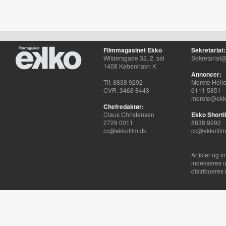
Filmmagasinet Ekko
Sekretariat:
Wildersgade 32, 2. sal
Sekretariat@
1408 København K
Annoncer:
Tlf. 8838 9292
Merete Hell
CVR. 3468 8443
6111 5851
merete@ekko
Chefredaktør:
Claus Christensen
Ekko Shortli
2729 0011
8838 9292
cc@ekkofilm.dk
cc@ekkofilm
Artikler og i
indekseres u
distribueres