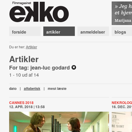
forside
artikler
anmeldelser
blogs
Du er her:
Artikler
Artikler
For tag: jean-luc godard
1 - 10 ud af 14
dato
|
alfabetisk
|
mest læste
CANNES 2018
NEKROLOG
12. APR. 2018 | 13:58
16. DEC. 201