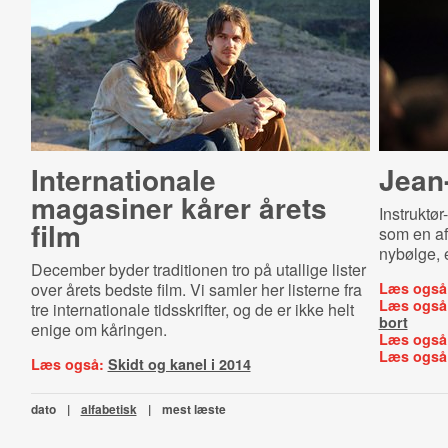
Internationale
Jean
magasiner kårer årets
Instruktø
film
som en a
nybølge, 
December byder traditionen tro på utallige lister
over årets bedste film. Vi samler her listerne fra
Læs også
Læs også
tre internationale tidsskrifter, og de er ikke helt
bort
enige om kåringen.
Læs også
Læs også
Læs også:
Skidt og kanel i 2014
dato
|
alfabetisk
|
mest læste