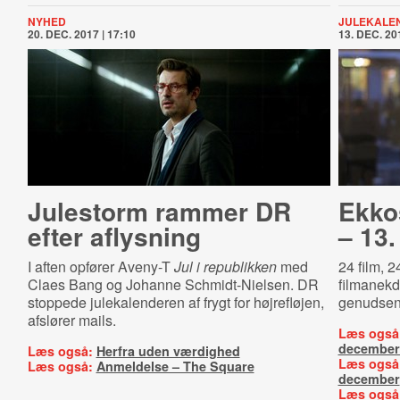
NYHED
JULEKALE
20. DEC. 2017 | 17:10
13. DEC. 201
Julestorm rammer DR
Ekko
efter aflysning
– 13
I aften opfører Aveny-T
Jul i republikken
med
24 film, 
Claes Bang og Johanne Schmidt-Nielsen. DR
filmanekdo
stoppede julekalenderen af frygt for højrefløjen,
genudsend
afslører mails.
Læs også
december
Læs også:
Herfra uden værdighed
Læs også
Læs også:
Anmeldelse – The Square
december
Læs også