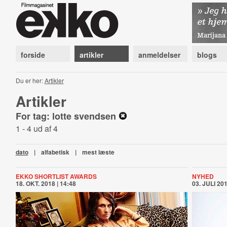
forside
artikler
anmeldelser
blogs
Du er her:
Artikler
Artikler
For tag: lotte svendsen
1 - 4 ud af 4
dato
|
alfabetisk
|
mest læste
EKKO SHORTLIST AWARDS
NYHED
18. OKT. 2018 | 14:48
03. JULI 201