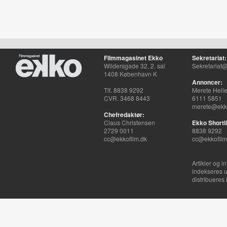
Filmmagasinet Ekko
Sekretariat:
Wildersgade 32, 2. sal
Sekretariat@
1408 København K
Annoncer:
Tlf. 8838 9292
Merete Hell
CVR. 3468 8443
6111 5851
merete@ekko
Chefredaktør:
Claus Christensen
Ekko Shortli
2729 0011
8838 9292
cc@ekkofilm.dk
cc@ekkofilm
Artikler og i
indekseres u
distribueres