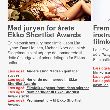
Mød juryen for årets
Frem
Ekko Shortlist Awards
instr
film
En historisk stor jury med filmfolk som Mia
Lyhne, Ditte Hansen, Michael Noer og Jakob
Lotte Sve
Stegelmann skal udpege de nominerede til
Max Pinli
dette års udgave af prisuddelingen for Ekkos
Filminstit
onlinehitliste.
Læs også
Læs også:
Anders Lund Madsen gentager
filmkonsu
succes
Læs også
Læs også:
Her er de nominerede til Ekko
Læs også
Shortlist Awards
gavmilde
Læs også:
Filmfolk udpeger fremtidens stjerner
Læs også:
Nomineringer til Ekko Shortlist
Awards 2016
Læs også:
Prominent jury til Ekko Shortlist
Awards