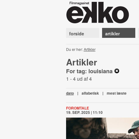
forside
artikler
Du er her:
Artikler
Artikler
For tag: louisiana
1 - 4 ud af 4
dato
|
alfabetisk
|
mest læste
FOROMTALE
19. SEP. 2025 | 11:10