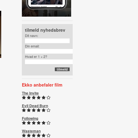
tilmeld nyhedsbrev
Dit navn:
Din email:
Hvad er 1 + 2?
Ekko anbefaler film
The Invite
Evil Dead Burn
Following
Wasteman