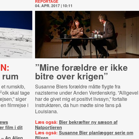
REPORTAGE
04. APR. 2017 | 10:11
N:
”Mine forældre er ikke
e rum
bitre over krigen”
et rumskib,
Susanne Biers forældre måtte flygte fra
”Folk skal tage
nazisterne under Anden Verdenskrig. ”Alligevel
ejsen,” siger
har de givet mig et positivt livssyn,” fortalte
n filmrejse i
instruktøren, da hun mødte sine fans på
Louisiana.
iews
Læs også:
Bier bekræfter ny sæson af
 film i dit
Natportieren
Læs også:
Susanne Bier planlægger serie om
 – An Alien
Blixen