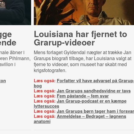
gge
Louisiana har fjernet to
ende
Grarup-videoer
nale åbner i
Mens forlaget Gyldendal nægter at trække Jan
Søren Pihlmann,
Grarups biografi tilbage, har Louisiana valgt at
illon i
fjerne to videoer, som museet har skabt med
.
krigsfotografen.
ton
Læs også:
Forfatter vil have advarsel på Grarup
bog
Læs også:
Jan Grarups sandhedsvidne er tavs
Læs også:
Fem påstande – fem svar
Læs også:
Jan Grarup-podcast er en kæmpe
lyttersucces
Læs også:
Jan Grarups børn tager ham i forsva
Læs også:
Anmeldelse – Bedraget – løgnens
anatomi