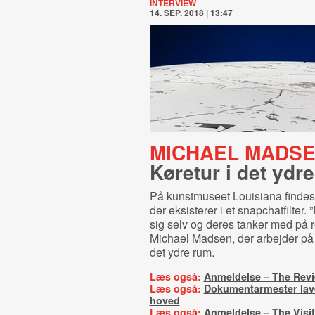
INTERVIEW
14. SEP. 2018 | 13:47
MICHAEL MADSE
Køretur i det ydr
På kunstmuseet Louisiana findes 
der eksisterer i et snapchatfilter. 
sig selv og deres tanker med på r
Michael Madsen, der arbejder på e
det ydre rum.
Læs også:
Anmeldelse – The Rev
Læs også:
Dokumentarmester laver
hoved
Læs også:
Anmeldelse – The Visit