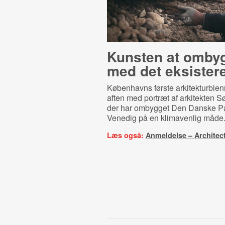
Kunsten at omby
med det eksister
Københavns første arkitekturbien
aften med portræt af arkitekten 
der har ombygget Den Danske Pav
Venedig på en klimavenlig måde
Læs også:
Anmeldelse – Architec