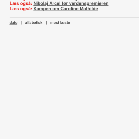
Læs også:
Nikolaj Arcel før verdenspremieren
Læs også:
Kampen om Caroline Mathilde
dato
|
alfabetisk
|
mest læste