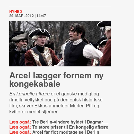
NYHED
29. MAR. 2012 | 14:47
Arcel lægger fornem ny
kongekabale
En kongelig affære
er et ganske modigt og
rimelig vellykket bud på den episk-historiske
film, skriver Ekkos anmelder Morten Piil og
kvitterer med 4 stjerner.
Læs også:
Tre Berlin-vindere hyldet i Dagmar
Læs også:
To store priser til En kongelig affære
Læs også:
Arcel får flot modtagelse i Berlin