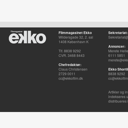
Filmmagasinet Ekko
Sekretariat:
Wildersgade 32, 2. sal
Sekretariat@
1408 København K
Annoncer:
Tlf. 8838 9292
Merete Hell
CVR. 3468 8443
6111 5851
merete@ekko
Chefredaktør:
Claus Christensen
Ekko Shortli
2729 0011
8838 9292
cc@ekkofilm.dk
cc@ekkofilm
Artikler og i
indekseres u
distribueres