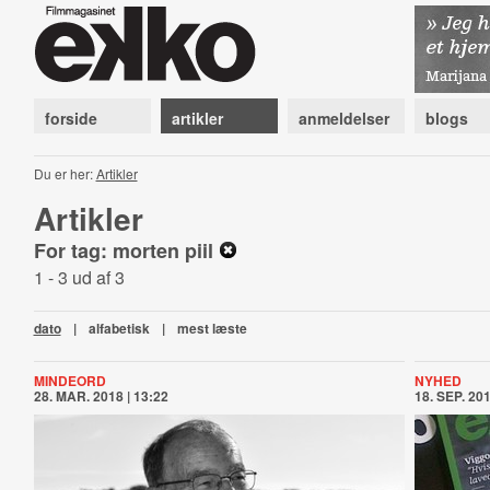
forside
artikler
anmeldelser
blogs
Du er her:
Artikler
Artikler
For tag: morten piil
1 - 3 ud af 3
dato
|
alfabetisk
|
mest læste
MINDEORD
NYHED
28. MAR. 2018 | 13:22
18. SEP. 201