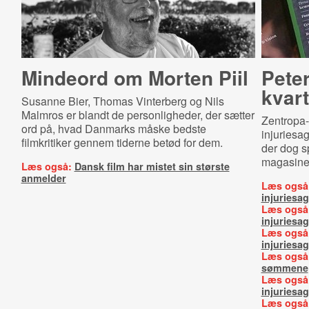
Mindeord om Morten Piil
Pete
kvart
Susanne Bier, Thomas Vinterberg og Nils
Malmros er blandt de personligheder, der sætter
Zentropa-d
ord på, hvad Danmarks måske bedste
injuriesa
filmkritiker gennem tiderne betød for dem.
der dog s
magasine
Læs også:
Dansk film har mistet sin største
anmelder
Læs også
injuriesag
Læs også
injuriesa
Læs også
injuriesag
Læs også
sømmene
Læs også
injuriesag
Læs også