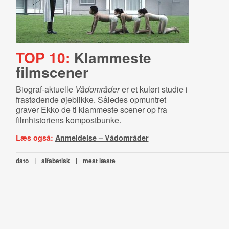
TOP 10:
Klammeste
filmscener
Biograf-aktuelle
Vådområder
er et kulørt studie i
frastødende øjeblikke. Således opmuntret
graver Ekko de ti klammeste scener op fra
filmhistoriens kompostbunke.
Læs også:
Anmeldelse – Vådområder
dato
|
alfabetisk
|
mest læste