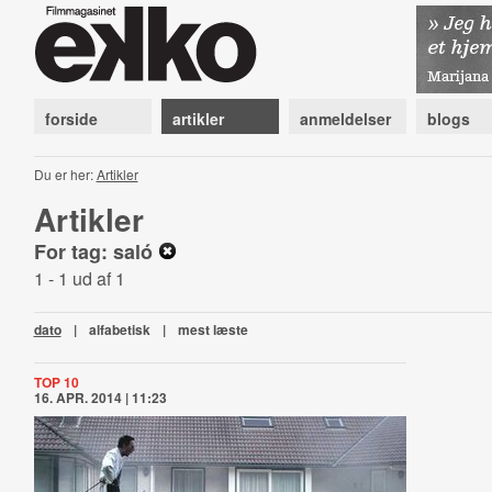
forside
artikler
anmeldelser
blogs
Du er her:
Artikler
Artikler
For tag: saló
1 - 1 ud af 1
dato
|
alfabetisk
|
mest læste
TOP 10
16. APR. 2014 | 11:23