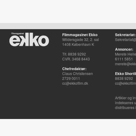
Filmmagasinet Ekko
Sekretariat:
Wildersgade 32, 2. sal
Sekretariat@
1408 København K
Annoncer:
Tlf. 8838 9292
Merete Hell
CVR. 3468 8443
6111 5851
merete@ekko
Chefredaktør:
Claus Christensen
Ekko Shortli
2729 0011
8838 9292
cc@ekkofilm.dk
cc@ekkofilm
Artikler og i
indekseres u
distribueres