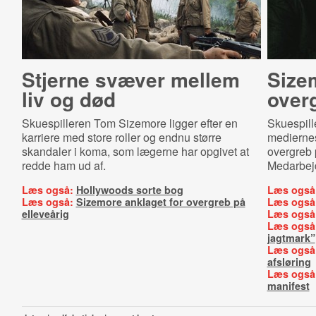
Stjerne svæver mellem
Size
liv og død
overg
Skuespilleren Tom Sizemore ligger efter en
Skuespill
karriere med store roller og endnu større
mediernes
skandaler i koma, som lægerne har opgivet at
overgreb 
redde ham ud af.
Medarbejd
Læs også:
Hollywoods sorte bog
Læs også
Læs også:
Sizemore anklaget for overgreb på
Læs også
elleveårig
Læs også
Læs også
jagtmark”
Læs også
afsløring
Læs også
manifest