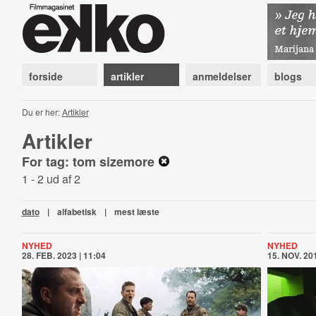
forside
artikler
anmeldelser
blogs
Du er her:
Artikler
Artikler
For tag: tom sizemore
1 - 2 ud af 2
dato
|
alfabetisk
|
mest læste
NYHED
NYHED
28. FEB. 2023 | 11:04
15. NOV. 201