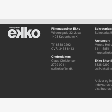
Filmmagasinet Ekko
Sekretariat:
Wildersgade 32, 2. sal
Sekretariat@
1408 København K
Annoncer:
Tlf. 8838 9292
Merete Hell
CVR. 3468 8443
6111 5851
merete@ekko
Chefredaktør:
Claus Christensen
Ekko Shortli
2729 0011
8838 9292
cc@ekkofilm.dk
cc@ekkofilm
Artikler og i
indekseres u
distribueres