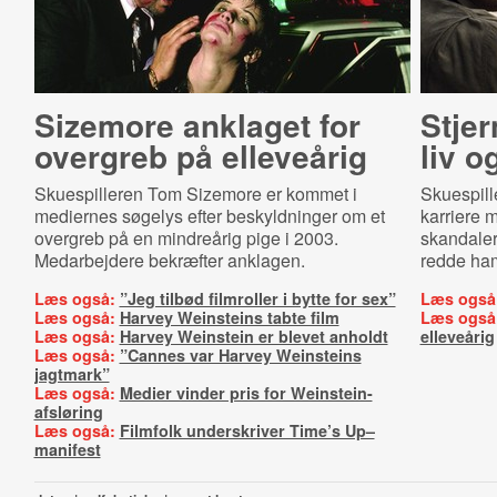
Sizemore anklaget for
Stje
overgreb på elleveårig
liv o
Skuespilleren Tom Sizemore er kommet i
Skuespill
mediernes søgelys efter beskyldninger om et
karriere m
overgreb på en mindreårig pige i 2003.
skandaler
Medarbejdere bekræfter anklagen.
redde ham
Læs også:
”Jeg tilbød filmroller i bytte for sex”
Læs også
Læs også:
Harvey Weinsteins tabte film
Læs også
Læs også:
Harvey Weinstein er blevet anholdt
elleveårig
Læs også:
”Cannes var Harvey Weinsteins
jagtmark”
Læs også:
Medier vinder pris for Weinstein-
afsløring
Læs også:
Filmfolk underskriver Time’s Up–
manifest