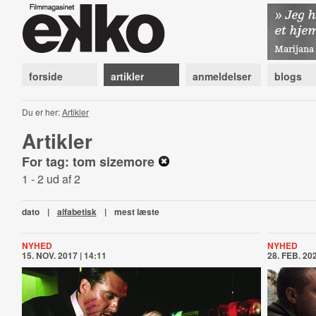
forside
artikler
anmeldelser
blogs
Du er her:
Artikler
Artikler
For tag: tom sizemore
1 - 2 ud af 2
dato
|
alfabetisk
|
mest læste
NYHED
NYHED
15. NOV. 2017 | 14:11
28. FEB. 202