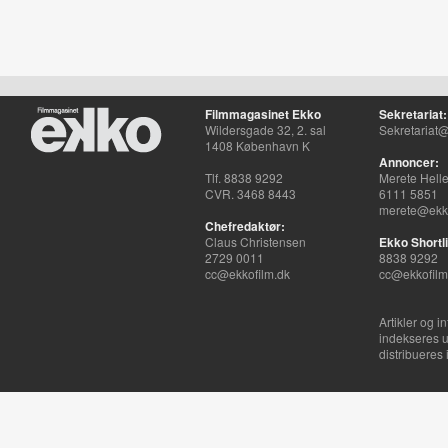
Filmmagasinet Ekko
Sekretariat:
Wildersgade 32, 2. sal
Sekretariat@
1408 København K
Annoncer:
Tlf. 8838 9292
Merete Hell
CVR. 3468 8443
6111 5851
merete@ekko
Chefredaktør:
Claus Christensen
Ekko Shortli
2729 0011
8838 9292
cc@ekkofilm.dk
cc@ekkofilm
Artikler og i
indekseres u
distribueres