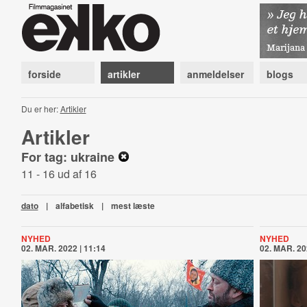
forside
artikler
anmeldelser
blogs
Du er her:
Artikler
Artikler
For tag: ukraine
11 - 16 ud af 16
dato
|
alfabetisk
|
mest læste
NYHED
NYHED
02. MAR. 2022 | 11:14
02. MAR. 20