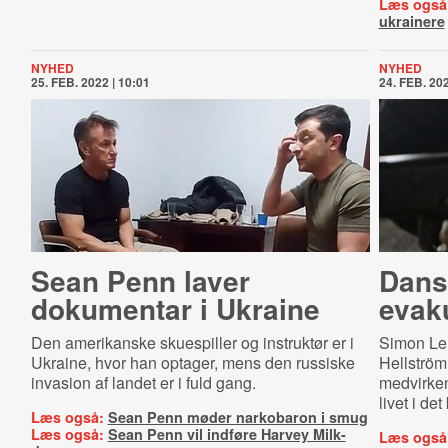
Læs også
ukrainere
NYHED
NYHED
25. FEB. 2022 | 10:01
24. FEB. 202
Sean Penn laver
Dans
dokumentar i Ukraine
evak
Den amerikanske skuespiller og instruktør er i
Simon Le
Ukraine, hvor han optager, mens den russiske
Hellström
invasion af landet er i fuld gang.
medvirken
livet i de
Læs også:
Sean Penn møder narkobaron i smug
Læs også:
Sean Penn vil indføre Harvey Milk-
Læs også