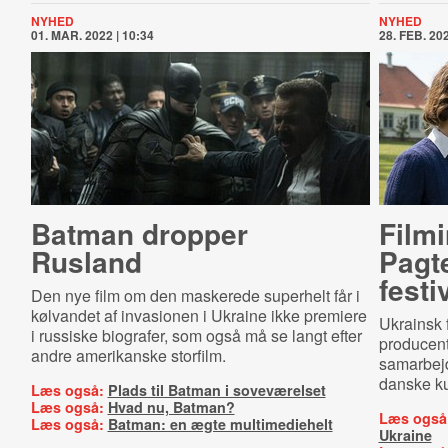
NYHED
NYHED
01. MAR. 2022 | 10:34
28. FEB. 202
Batman dropper
Fil­mi
Rusland
Pagte
festi
Den nye film om den maskerede superhelt får i
kølvandet af invasionen i Ukraine ikke premiere
Ukrainsk f
i russiske biografer, som også må se langt efter
producente
andre amerikanske storfilm.
samarbej
danske ku
Læs også:
Plads til Batman i soveværelset
Læs også:
Hvad nu, Batman?
Læs også
Læs også:
Batman: en ægte multimediehelt
Ukraine