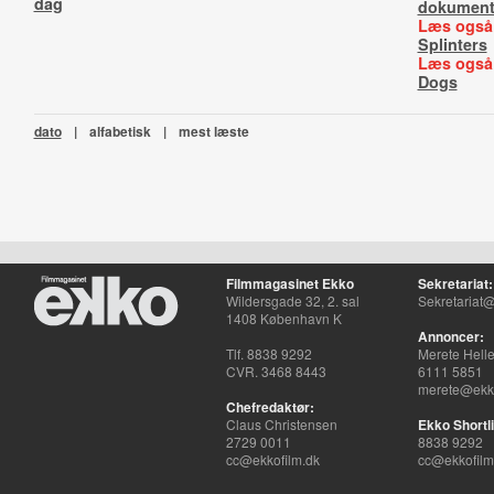
dag
dokument
Læs også
Splinters
Læs også
Dogs
dato
|
alfabetisk
|
mest læste
Filmmagasinet Ekko
Sekretariat:
Wildersgade 32, 2. sal
Sekretariat@
1408 København K
Annoncer:
Tlf. 8838 9292
Merete Hell
CVR. 3468 8443
6111 5851
merete@ekko
Chefredaktør:
Claus Christensen
Ekko Shortli
2729 0011
8838 9292
cc@ekkofilm.dk
cc@ekkofilm