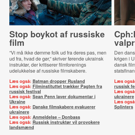
Stop boykot af russiske
Cph:D
film
val­p
”Vi må ikke dømme folk ud fra deres pas, men
Den dansk
ud fra, hvad de gør,” skriver førende ukrainsk
krigen i U
instruktør, der kritiserer filmforenings
dansk fil
udelukkelse af russiske filmskabere.
statsfinan
Læs også:
Batman dropper Rusland
Læs også
Læs også:
Filminstituttet trækker Pagten fra
russisk fe
russisk festival
Læs også
Læs også:
Sean Penn laver dokumentar i
ukrainere
Ukraine
Læs også
Læs også:
Danske filmskabere evakuerer
Splinters
ukrainere
Læs også:
Anmeldelse – Donbass
Læs også:
Russisk instruktør vil provokere
landsmænd