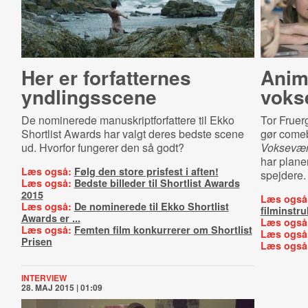
Her er forfatternes
Anim
yndlingsscene
voks
De nominerede manuskriptforfattere til Ekko
Tor Fruer
Shortlist Awards har valgt deres bedste scene
gør comeb
ud. Hvorfor fungerer den så godt?
Voksevæ
har plane
Læs også:
Følg den store prisfest i aften!
spejdere.
Læs også:
Bedste billeder til Shortlist Awards
2015
Læs også
Læs også:
De nominerede til Ekko Shortlist
filminstru
Awards er ...
Læs også
Læs også:
Femten film konkurrerer om Shortlist
Læs også
Prisen
Læs også
INTERVIEW
28. MAJ 2015 | 01:09