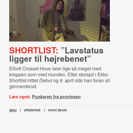
SHORTLIST:
”Lavstatus
ligger til højrebenet”
Elliott Crosset Hove taler lige så meget med
kroppen som med munden. Efter storspil i Ekko
Shortlist-hittet
Debut
og
9. april
står han foran sit
gennembrud.
Læs også:
Punkeren fra provinsen
dato
|
alfabetisk
|
mest læste