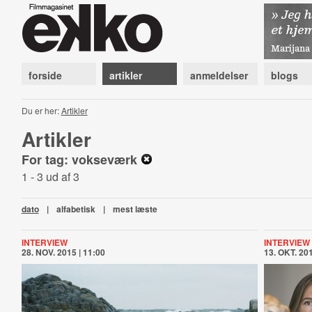
forside
artikler
anmeldelser
blogs
Du er her:
Artikler
Artikler
For tag: vokseværk
1 - 3 ud af 3
dato
|
alfabetisk
|
mest læste
INTERVIEW
INTERVIEW
28. NOV. 2015 | 11:00
13. OKT. 201