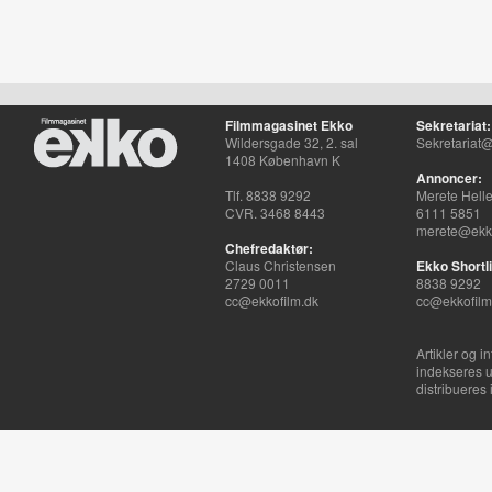
Filmmagasinet Ekko
Sekretariat:
Wildersgade 32, 2. sal
Sekretariat@
1408 København K
Annoncer:
Tlf. 8838 9292
Merete Hell
CVR. 3468 8443
6111 5851
merete@ekko
Chefredaktør:
Claus Christensen
Ekko Shortli
2729 0011
8838 9292
cc@ekkofilm.dk
cc@ekkofilm
Artikler og i
indekseres u
distribueres