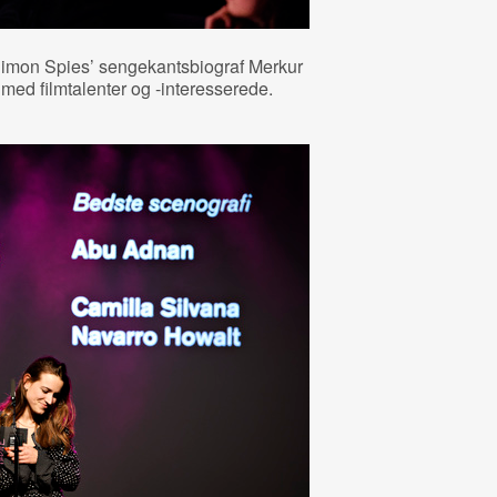
 Simon Spies’ sengekantsbiograf Merkur
 med filmtalenter og -interesserede.