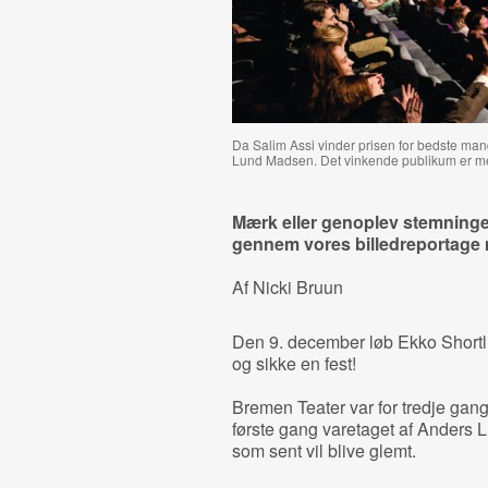
Da Salim Assi vinder prisen for bedste mand
Lund Madsen. Det vinkende publikum er m
Mærk eller genoplev stemninge
gennem vores billedreportage 
Af Nicki Bruun
Den 9. december løb Ekko Shortli
og sikke en fest!
Bremen Teater var for tredje gang
første gang varetaget af Anders 
som sent vil blive glemt.