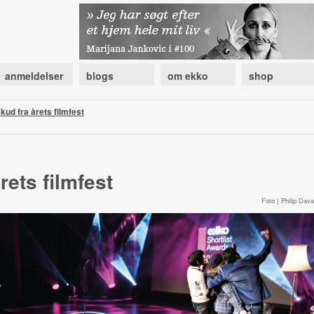
anmeldelser
blogs
om ekko
shop
kud fra årets filmfest
rets filmfest
Foto | Philip Daval