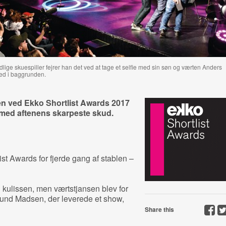
lige skuespiller fejrer han det ved at tage et selfie med sin søn og værten Anders
ed i baggrunden.
n ved Ekko Shortlist Awards 2017
med aftenens skarpeste skud.
st Awards for fjerde gang af stablen –
 kulissen, men værtstjansen blev for
Lund Madsen, der leverede et show,
Share this