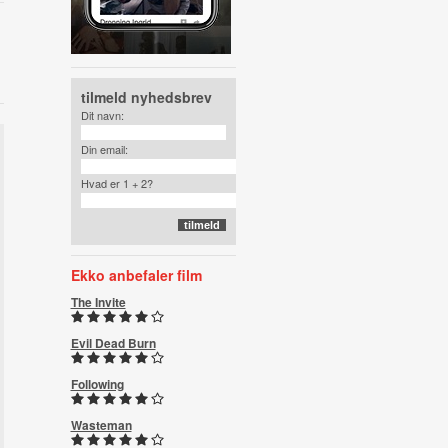
tilmeld nyhedsbrev
Dit navn:
Din email:
Hvad er 1 + 2?
Ekko anbefaler film
The Invite
Evil Dead Burn
Following
Wasteman