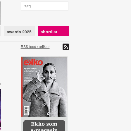
awards 2025
shortlist
RSS-feed / artikler
i