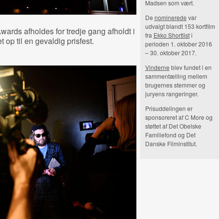
Madsen som vært.
De
nominerede
var
udvalgt blandt 153 kortfilm
wards afholdes for tredje gang afholdt i
fra
Ekko Shortlist
i
op til en gevaldig prisfest.
perioden 1. oktober 2016
– 30. oktober 2017.
Vinderne
blev fundet i en
sammentælling mellem
brugernes stemmer og
juryens rangeringer.
Prisuddelingen er
sponsoreret af C More og
støttet af Det Obelske
Familiefond og Det
Danske Filminstitut.