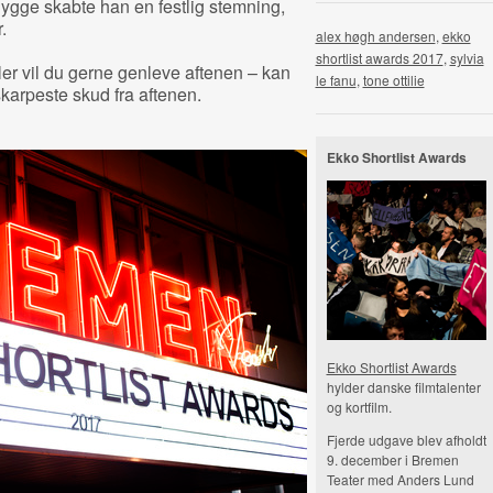
ygge skabte han en festlig stemning,
.
alex høgh andersen
,
ekko
shortlist awards 2017
,
sylvia
ller vil du gerne genleve aftenen – kan
le fanu
,
tone ottilie
skarpeste skud fra aftenen.
Ekko Shortlist Awards
Ekko Shortlist Awards
hylder danske filmtalenter
og kortfilm.
Fjerde udgave blev afholdt
9. december i Bremen
Teater med Anders Lund