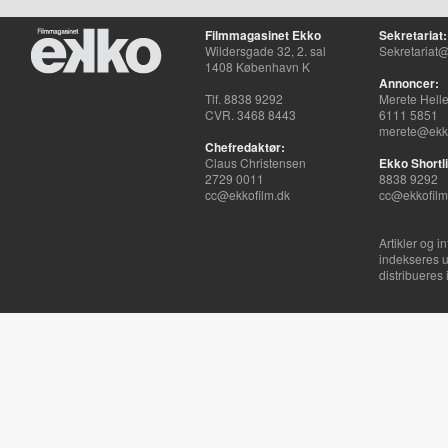
Filmmagasinet Ekko
Sekretariat:
Wildersgade 32, 2. sal
Sekretariat@
1408 København K
Annoncer:
Tlf. 8838 9292
Merete Hell
CVR. 3468 8443
6111 5851
merete@ekko
Chefredaktør:
Claus Christensen
Ekko Shortli
2729 0011
8838 9292
cc@ekkofilm.dk
cc@ekkofilm
Artikler og i
indekseres u
distribueres