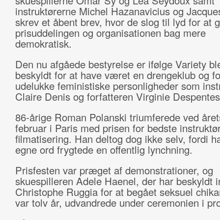
skuespillerne Omar Sy og Lea Seydoux samt
instruktørerne Michel Hazanavicius og Jacque
skrev et åbent brev, hvor de slog til lyd for at 
prisuddelingen og organisationen bag mere
demokratisk.
Den nu afgåede bestyrelse er ifølge Variety bl
beskyldt for at have været en drengeklub og fo
udelukke feministiske personligheder som inst
Claire Denis og forfatteren Virginie Despente
86-årige Roman Polanski triumferede ved årets
februar i Paris med prisen for bedste instruktø
filmatisering. Han deltog dog ikke selv, fordi 
egne ord frygtede en offentlig lynchning.
Prisfesten var præget af demonstrationer, og
skuespilleren Adele Haenel, der har beskyldt i
Christophe Ruggia for at begået seksuel chika
var tolv år, udvandrede under ceremonien i pr