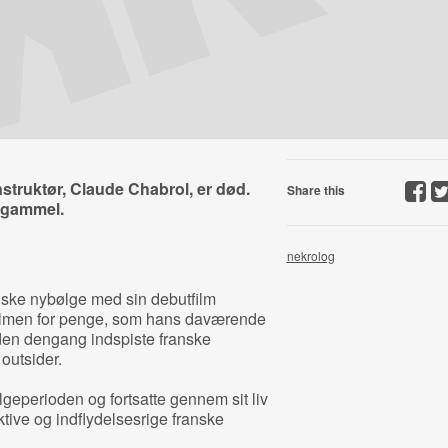
truktør, Claude Chabrol, er død.
Share this
r gammel.
nekrolog
nske nybølge med sin debutfilm
filmen for penge, som hans daværende
 den dengang indspiste franske
 outsider.
lgeperioden og fortsatte gennem sit liv
tive og indflydelsesrige franske