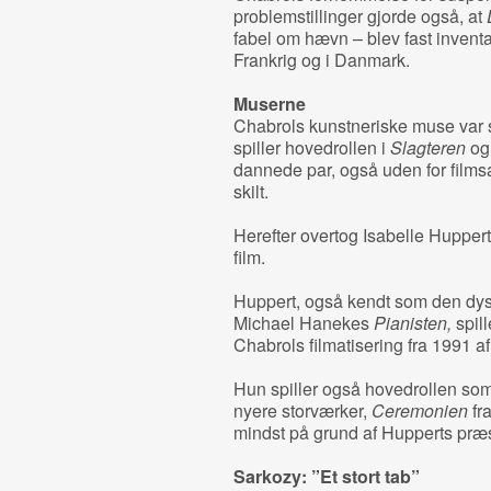
problemstillinger gjorde også, at
fabel om hævn – blev fast invent
Frankrig og i Danmark.
Muserne
Chabrols kunstneriske muse var 
spiller hovedrollen i
Slagteren
og 
dannede par, også uden for filmsa
skilt.
Herefter overtog Isabelle Huppert
film.
Huppert, også kendt som den dysf
Michael Hanekes
Pianisten,
spil
Chabrols filmatisering fra 1991 af
Hun spiller også hovedrollen som
nyere storværker,
Ceremonien
fra
mindst på grund af Hupperts præs
Sarkozy: ”Et stort tab”