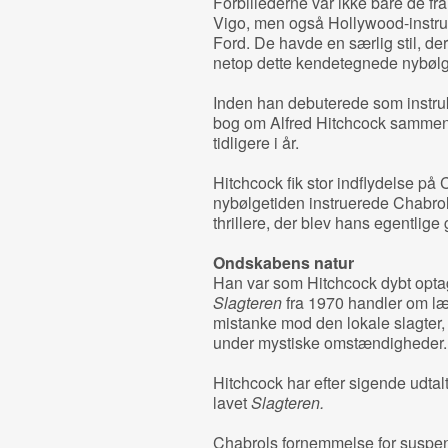
Forbillederne var ikke bare de fr
Vigo, men også Hollywood-instru
Ford. De havde en særlig stil, der 
netop dette kendetegnede nybølg
Inden han debuterede som instruk
bog om Alfred Hitchcock sammen
tidligere i år.
Hitchcock fik stor indflydelse på C
nybølgetiden instruerede Chabrol
thrillere, der blev hans egentlig
Ondskabens natur
Han var som Hitchcock dybt opta
Slagteren
fra 1970 handler om lær
mistanke mod den lokale slagter,
under mystiske omstændigheder.
Hitchcock har efter sigende udtalt
lavet
Slagteren.
Chabrols fornemmelse for suspen