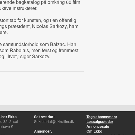
erende bagkatalog på omkring 60 film
ktive instruktører.
ort tab for kunsten, og i en offentlig
igs præsident, Nicolas Sarkozy, ham
ere.
ive samfundsforhold som Balzac. Han
som Rabelais, men først og fremmest
g i livet,” siger Sarkozy.
inet Ekko
Sekretariat:
Tegn abonnement
 32, 2. sal
Sekretariat@ekkofilm.dk
Løssalgssteder
nhavn K
Annoncesalg
Annoncer:
Om Ekko