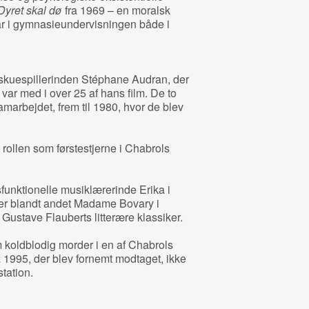
Dyret skal dø
fra 1969 – en moralsk
ar i gymnasieundervisningen både i
skuespillerinden Stéphane Audran, der
var med i over 25 af hans film. De to
marbejdet, frem til 1980, hvor de blev
 rollen som førstestjerne i Chabrols
unktionelle musiklærerinde Erika i
ler blandt andet Madame Bovary i
 Gustave Flauberts litterære klassiker.
 koldblodig morder i en af Chabrols
 1995, der blev fornemt modtaget, ikke
tation.