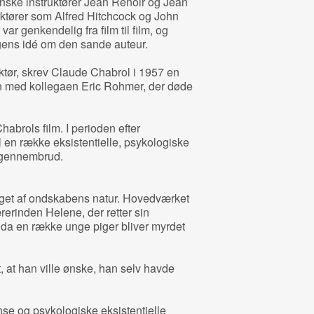
anske instruktører Jean Renoir og Jean
ktører som Alfred Hitchcock og John
var genkendelig fra film til film, og
ens idé om den sande auteur.
tør, skrev Claude Chabrol i 1957 en
 med kollegaen Eric Rohmer, der døde
habrols film. I perioden efter
 en række eksistentielle, psykologiske
e gennembrud.
get af ondskabens natur. Hovedværket
erinden Helene, der retter sin
 da en række unge piger bliver myrdet
, at han ville ønske, han selv havde
se og psykologiske eksistentielle