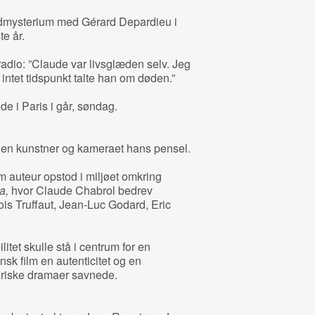
dmysterium med Gérard Depardieu i
e år.
adio: ”Claude var livsglæden selv. Jeg
 intet tidspunkt talte han om døden.”
e i Paris i går, søndag.
n en kunstner og kameraet hans pensel.
m auteur opstod i miljøet omkring
a,
hvor Claude Chabrol bedrev
çois Truffaut, Jean-Luc Godard, Eric
itet skulle stå i centrum for en
nsk film en autenticitet og en
oriske dramaer savnede.