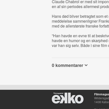
Claude Chabrol er med sit impon
en af sin periodes allermest produ
Hans død bliver betragtet som et st
meddelelse sammenligner Frankr
med de allerstørste franske forfatt
”Han havde en evne til at beskr
havde en humor og en skarphed 
var han sig selv. Både i sine film o
0 kommentarer
Filmmagas
Wildersgade
1408 Købe