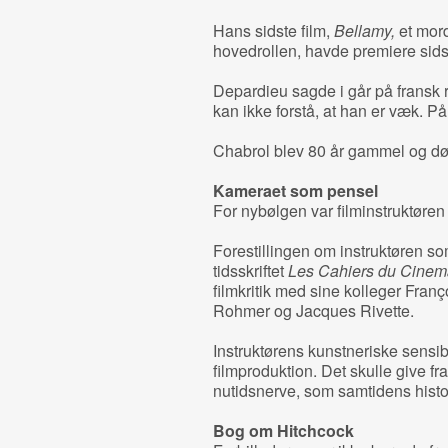
Hans sidste film,
Bellamy,
et mor
hovedrollen, havde premiere sidst
Depardieu sagde i går på fransk r
kan ikke forstå, at han er væk. På
Chabrol blev 80 år gammel og død
Kameraet som pensel
For nybølgen var filminstruktøre
Forestillingen om instruktøren so
tidsskriftet
Les Cahiers du Cinem
filmkritik med sine kolleger Fran
Rohmer og Jacques Rivette.
Instruktørens kunstneriske sensibil
filmproduktion. Det skulle give fra
nutidsnerve, som samtidens hist
Bog om Hitchcock