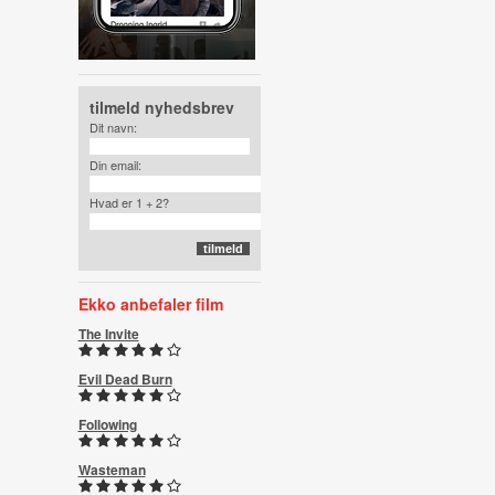
tilmeld nyhedsbrev
Dit navn:
Din email:
Hvad er 1 + 2?
Ekko anbefaler film
The Invite
Evil Dead Burn
Following
Wasteman