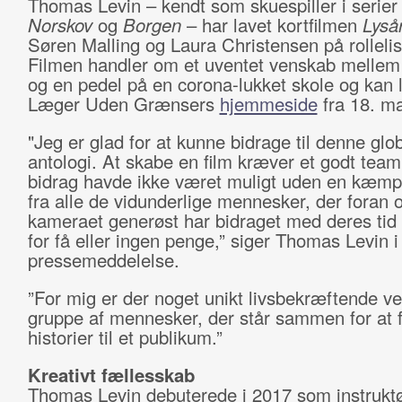
Thomas Levin ­– kendt som skuespiller i serie
Norskov
og
Borgen
– har lavet kortfilmen
Lyså
Søren Malling og Laura Christensen på rollelis
Filmen handler om et uventet venskab mellem
og en pedel på en corona-lukket skole og kan 
Læger Uden Grænsers
hjemmeside
fra 18. ma
"Jeg er glad for at kunne bidrage til denne glo
antologi. At skabe en film kræver et godt team
bidrag havde ikke været muligt uden en kæmp
fra alle de vidunderlige mennesker, der foran 
kameraet generøst har bidraget med deres tid 
for få eller ingen penge,” siger Thomas Levin i
pressemeddelelse.
”For mig er der noget unikt livsbekræftende v
gruppe af mennesker, der står sammen for at f
historier til et publikum.”
Kreativt fællesskab
Thomas Levin debuterede i 2017 som instrukt