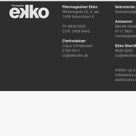
Filmmagasinet Ekko
Sekretariat:
Wildersgade 32, 2. sal
Sekretariat@
1408 København K
Annoncer:
Tlf. 8838 9292
Merete Hell
CVR. 3468 8443
6111 5851
merete@ekko
Chefredaktør:
Claus Christensen
Ekko Shortli
2729 0011
8838 9292
cc@ekkofilm.dk
cc@ekkofilm
Artikler og i
indekseres u
distribueres