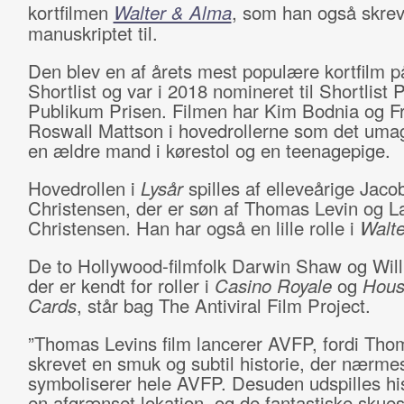
kortfilmen
Walter & Alma
, som han også skre
manuskriptet til.
Den blev en af årets mest populære kortfilm 
Shortlist og var i 2018 nomineret til Shortlist 
Publikum Prisen. Filmen har Kim Bodnia og F
Roswall Mattson i hovedrollerne som det umage
en ældre mand i kørestol og en teenagepige.
Hovedrollen i
Lysår
spilles af elleveårige Jaco
Christensen, der er søn af Thomas Levin og L
Christensen. Han har også en lille rolle i
Walt
De to Hollywood-filmfolk Darwin Shaw og Wil
der er kendt for roller i
Casino Royale
og
Hous
Cards
, står bag The Antiviral Film Project.
”Thomas Levins film lancerer AVFP, fordi Tho
skrevet en smuk og subtil historie, der nærme
symboliserer hele AVFP. Desuden udspilles hi
en afgrænset lokation, og de fantastiske skues