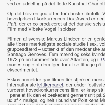
ved en uddeling på det flotte Kunsthal Charlo
Og det blev en god aften for danske filmfolk. 
hovedprisen i konkurrencen Dox:Award er ne
Raft
, der er co-produceret af det danske selska
Film med Vibeke Vogel i spidsen.
Filmen af svenske Marcus Lindeen er en genfo
alle tiders mærkeligste sociale studie i sex, vo
gruppeadfærd – udtænkt af den mexicanske a
Santiago Genovés. Fem mænd og seks kvinder
1973 på en tømmerflåde over Atlanten, og i
Th
mødes nogle af dem igen for at se tilbage på
eksperimentet.
Ekkos anmelder gav filmen fire stjerner, mens
internationale
kritikerpanel
, der under festival
vurderet hovedkonkurrencens film, er knap så 
I panelet fik den et beskedent gennemsnit på 2
ud af 4 mulige, og helt i bund var Politikens M