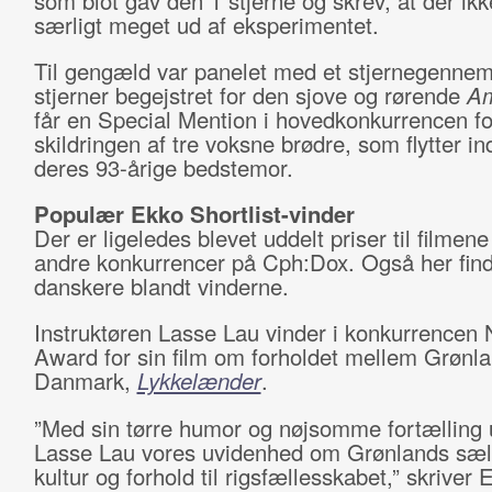
som blot gav den 1 stjerne og skrev, at der i
særligt meget ud af eksperimentet.
Til gengæld var panelet med et stjernegennem
stjerner begejstret for den sjove og rørende
Am
får en Special Mention i hovedkonkurrencen fo
skildringen af tre voksne brødre, som flytter in
deres 93-årige bedstemor.
Populær Ekko Shortlist-vinder
Der er ligeledes blevet uddelt priser til filmene
andre konkurrencer på Cph:Dox. Også her fin
danskere blandt vinderne.
Instruktøren Lasse Lau vinder i konkurrencen 
Award for sin film om forholdet mellem Grønl
Danmark,
Lykkelænder
.
”Med sin tørre humor og nøjsomme fortælling u
Lasse Lau vores uvidenhed om Grønlands s
kultur og forhold til rigsfællesskabet,” skriver 