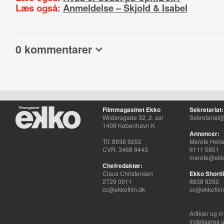
Læs også:
Anmeldelse – Skjold & Isabel
0 kommentarer
Filmmagasinet Ekko
Sekretariat:
Wildersgade 32, 2. sal
Sekretariat@
1408 København K
Annoncer:
Tlf. 8838 9292
Merete Hell
CVR. 3468 8443
6111 5851
merete@ekko
Chefredaktør:
Claus Christensen
Ekko Shortli
2729 0011
8838 9292
cc@ekkofilm.dk
cc@ekkofilm
Artikler og i
indekseres u