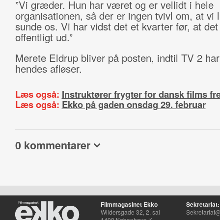
”Vi græder. Hun har været og er vellidt i hele
organisationen, så der er ingen tvivl om, at vi l
sunde os. Vi har vidst det et kvarter før, at de
offentligt ud.”
Merete Eldrup bliver på posten, indtil TV 2 har
hendes afløser.
Læs også:
Instruktører frygter for dansk films fr
Læs også:
Ekko på gaden onsdag 29. februar
0 kommentarer
Filmmagasinet Ekko
Sekretariat:
Wildersgade 32, 2. sal
Sekretariat@
1408 København K