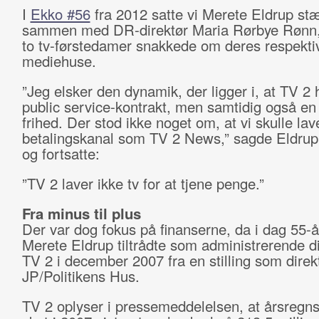
I
Ekko #56
fra 2012 satte vi Merete Eldrup st
sammen med DR-direktør Maria Rørbye Rønn,
to tv-førstedamer snakkede om deres respekti
mediehuse.
”Jeg elsker den dynamik, der ligger i, at TV 2 
public service-kontrakt, men samtidig også en 
frihed. Der stod ikke noget om, at vi skulle lav
betalingskanal som TV 2 News,” sagde Eldru
og fortsatte:
”TV 2 laver ikke tv for at tjene penge.”
Fra minus til plus
Der var dog fokus på finanserne, da i dag 55-å
Merete Eldrup tiltrådte som administrerende di
TV 2 i december 2007 fra en stilling som direk
JP/Politikens Hus.
TV 2 oplyser i pressemeddelelsen, at årsregns