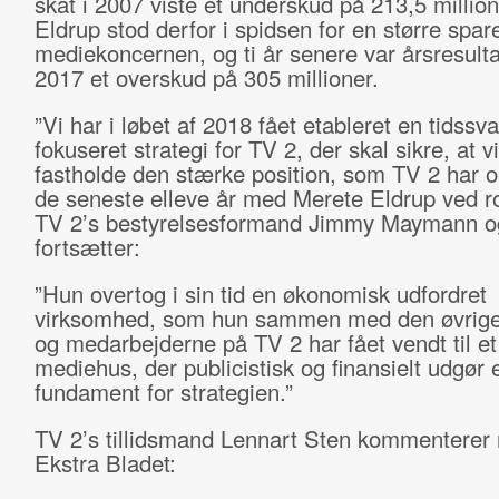
skat i 2007 viste et underskud på 213,5 million
Eldrup stod derfor i spidsen for en større spar
mediekoncernen, og ti år senere var årsresulta
2017 et overskud på 305 millioner.
”Vi har i løbet af 2018 fået etableret en tidss
fokuseret strategi for TV 2, der skal sikre, at v
fastholde den stærke position, som TV 2 har 
de seneste elleve år med Merete Eldrup ved ror
TV 2’s bestyrelsesformand Jimmy Maymann o
fortsætter:
”Hun overtog i sin tid en økonomisk udfordret
virksomhed, som hun sammen med den øvrige
og medarbejderne på TV 2 har fået vendt til e
mediehus, der publicistisk og finansielt udgør e
fundament for strategien.”
TV 2’s tillidsmand Lennart Sten kommenterer 
Ekstra Bladet: