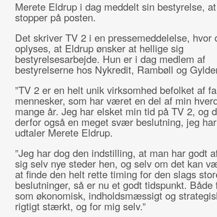
Merete Eldrup i dag meddelt sin bestyrelse, a
stopper på posten.
Det skriver TV 2 i en pressemeddelelse, hvor 
oplyses, at Eldrup ønsker at hellige sig
bestyrelsesarbejde. Hun er i dag medlem af
bestyrelserne hos Nykredit, Rambøll og Gylde
”TV 2 er en helt unik virksomhed befolket af fa
mennesker, som har været en del af min hverd
mange år. Jeg har elsket min tid på TV 2, og d
derfor også en meget svær beslutning, jeg har t
udtaler Merete Eldrup.
”Jeg har dog den indstilling, at man har godt a
sig selv nye steder hen, og selv om det kan v
at finde den helt rette timing for den slags stor
beslutninger, så er nu et godt tidspunkt. Både 
som økonomisk, indholdsmæssigt og strategis
rigtigt stærkt, og for mig selv.”