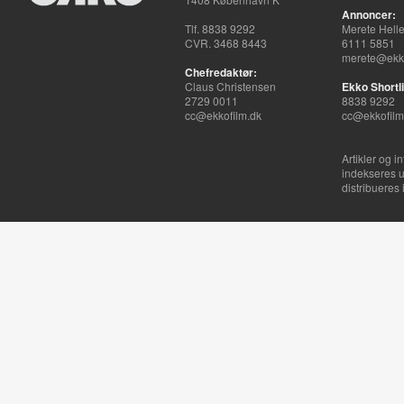
Annoncer:
Tlf. 8838 9292
Merete Hell
CVR. 3468 8443
6111 5851
merete@ekko
Chefredaktør:
Claus Christensen
Ekko Shortli
2729 0011
8838 9292
cc@ekkofilm.dk
cc@ekkofilm
Artikler og i
indekseres u
distribueres