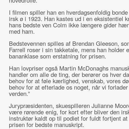
hovedrolle.
I filmen spiller han en hverdagsenfoldig bonde 
irsk ø i 1923. Han kastes ud i en eksistentiel k
hans bedste ven Colm ikke længere gider hæ
med ham.
Bedstevennen spilles af Brendan Gleeson, so
Farrell roser i sin takketale, mens han holder 
bananklase som erstatning for prisen.
Han lovpriser også Martin McDonaghs manusk
handler om alle de ting, der berører os hver d
behov for at føle kærlighed, venskab, vores dø
behov for at efterlade os noget, når vi forlade
verden.”
Jurypræsidenten, skuespilleren Julianne Moo
være rørende enig, for kort efter bliver den irs
instruktør kaldt op til podiet for fuldt fortjent a
prisen for bedste manuskript.