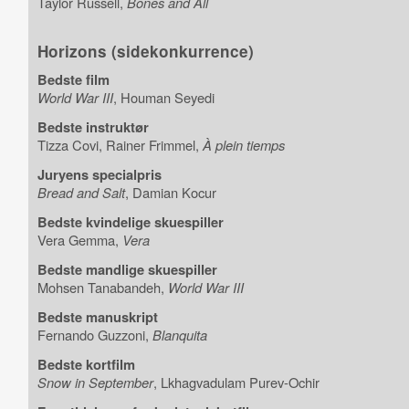
Taylor Russell,
Bones and All
Horizons (sidekonkurrence)
Bedste film
World War III
, Houman Seyedi
Bedste instruktør
Tizza Covi, Rainer Frimmel,
À plein tiemps
Juryens specialpris
Bread and Salt
, Damian Kocur
Bedste kvindelige skuespiller
Vera Gemma,
Vera
Bedste mandlige skuespiller
Mohsen Tanabandeh,
World War III
Bedste manuskript
Fernando Guzzoni,
Blanquita
Bedste kortfilm
Snow in September
, Lkhagvadulam Purev-Ochir