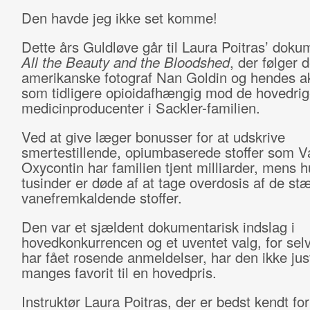
Den havde jeg ikke set komme!
Dette års Guldløve går til Laura Poitras’ doku
All the Beauty and the Bloodshed
, der følger 
amerikanske fotograf Nan Goldin og hendes a
som tidligere opioidafhængig mod de hovedri
medicinproducenter i Sackler-familien.
Ved at give læger bonusser for at udskrive
smertestillende, opiumbaserede stoffer som V
Oxycontin har familien tjent milliarder, mens 
tusinder er døde af at tage overdosis af de stæ
vanefremkaldende stoffer.
Den var et sjældent dokumentarisk indslag i
hovedkonkurrencen og et uventet valg, for sel
har fået rosende anmeldelser, har den ikke jus
manges favorit til en hovedpris.
Instruktør Laura Poitras, der er bedst kendt f