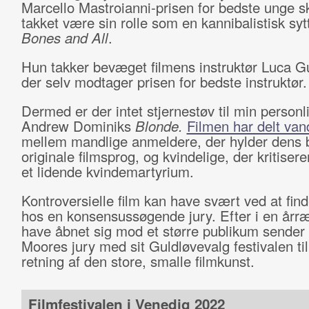
Marcello Mastroianni-prisen for bedste unge sk
takket være sin rolle som en kannibalistisk sytt
Bones and All
.
Hun takker bevæget filmens instruktør Luca G
der selv modtager prisen for bedste instruktør
Dermed er der intet stjernestøv til min personli
Andrew Dominiks
Blonde.
Filmen har delt va
mellem mandlige anmeldere, der hylder dens
originale filmsprog, og kvindelige, der kritiser
et lidende kvindemartyrium.
Kontroversielle film kan have svært ved at fin
hos en konsensussøgende jury. Efter i en årr
have åbnet sig mod et større publikum sender
Moores jury med sit Guldløvevalg festivalen ti
retning af den store, smalle filmkunst.
Filmfestivalen i Venedig 2022