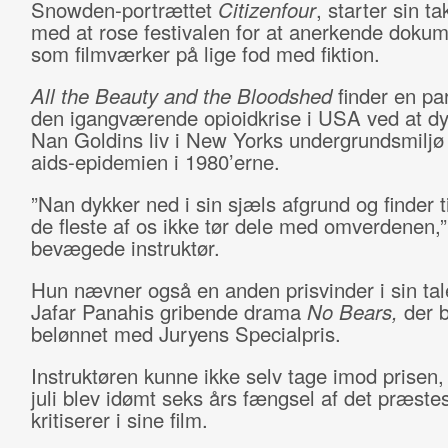
Snowden-portrættet
Citizenfour
, starter sin ta
med at rose festivalen for at anerkende dokum
som filmværker på lige fod med fiktion.
All the Beauty and the Bloodshed
finder en para
den igangværende opioidkrise i USA ved at dy
Nan Goldins liv i New Yorks undergrundsmiljø
aids-epidemien i 1980’erne.
”Nan dykker ned i sin sjæls afgrund og finder 
de fleste af os ikke tør dele med omverdenen,”
bevægede instruktør.
Hun nævner også en anden prisvinder i sin tal
Jafar Panahis gribende drama
No Bears,
der b
belønnet med Juryens Specialpris.
Instruktøren kunne ikke selv tage imod prisen,
juli blev idømt seks års fængsel af det præste
kritiserer i sine film.