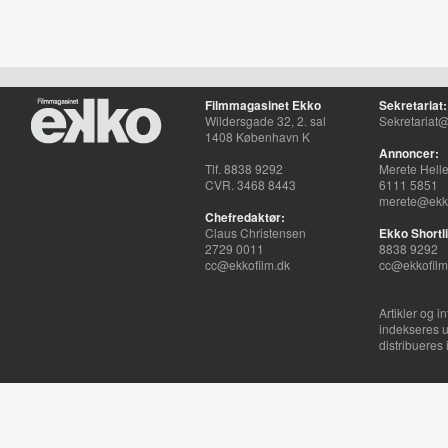
Filmmagasinet Ekko
Sekretariat:
Wildersgade 32, 2. sal
Sekretariat@
1408 København K
Annoncer:
Tlf. 8838 9292
Merete Hell
CVR. 3468 8443
6111 5851
merete@ekko
Chefredaktør:
Claus Christensen
Ekko Shortli
2729 0011
8838 9292
cc@ekkofilm.dk
cc@ekkofilm
Artikler og i
indekseres u
distribueres