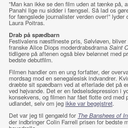
”Man kan ikke se den film uden at tænke på, a
Panahi lige nu sidder i fængsel. Så lad os gøre
for fængslede journalister verden over!” lyder d
Laura Poitras.
Drab på spædbarn
Festivalens næstfineste pris, Sølvløven, bliver t
franske Alice Diops moderdrabsdrama
Saint 
tidligere på aftenen også blev belønnet med pr
bedste debutfilm.
Filmen handler om en ung forfatter, der overv
mordsag mod en senegalesisk indvandrer. Kv
dræbte sit spædbarn ved at efterlade det på e
ved højvande. Det er en fødselsdepression i y
konsekvens, og filmen har fået flotte ord med p
udlandet, selv om jeg
ikke var begejstret
.
Det var jeg til gengæld for
The Banshees of In
der indbringer Colin Farrell prisen for bedste 