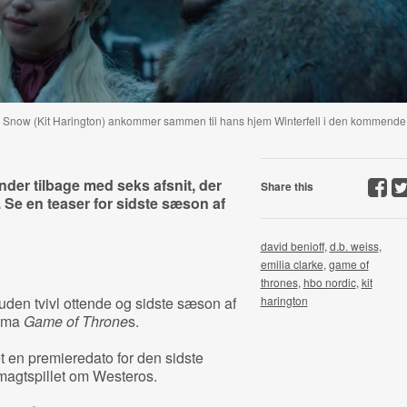
n Snow (Kit Harington) ankommer sammen til hans hjem Winterfell i den kommende
der tilbage med seks afsnit, der
Share this
. Se en teaser for sidste sæson af
david benioff
,
d.b. weiss
,
emilia clarke
,
game of
thrones
,
hbo nordic
,
kit
uden tvivl ottende og sidste sæson af
harington
rama
Game of Throne
s.
 en premieredato for den sidste
magtspillet om Westeros.