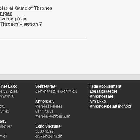
telse af Game of Thrones
r igen
 vente på sig
 Thrones – sæson 7
inet Ekko
Sekretariat:
Tegn abonnement
 32, 2. sal
Sekretariat@ekkofilm.dk
Løssalgssteder
nhavn K
Annoncesalg
Annoncer:
Om Ekko
292
Merete Hellerøe
Annoncørbetalt indhold
 8443
6111 5851
merete@ekkofilm.dk
tør:
stensen
Ekko Shortlist:
8838 9292
m.dk
cc@ekkofilm.dk