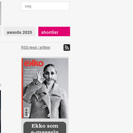
awards 2025
shortlist
RSS-feed / artikler
O