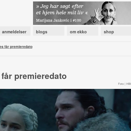
anmeldelser
blogs
om ekko
shop
s får premieredato
får premieredato
Foto | HB