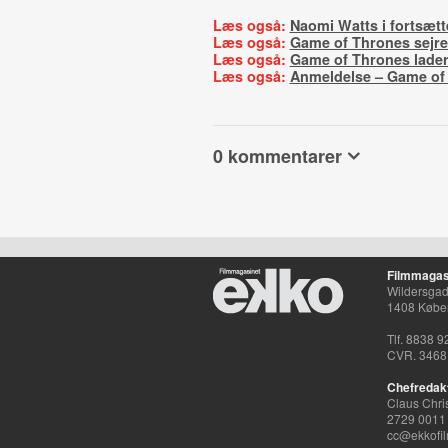
Læs også:
Naomi Watts i fortsæt
Læs også:
Game of Thrones sejre
Læs også:
Game of Thrones lader
Læs også:
Anmeldelse – Game of
0 kommentarer
Filmmagas
Wildersgade
1408 Købe
Tlf. 8838 9
CVR. 3468
Chefredak
Claus Chri
2729 0011
cc@ekkofil