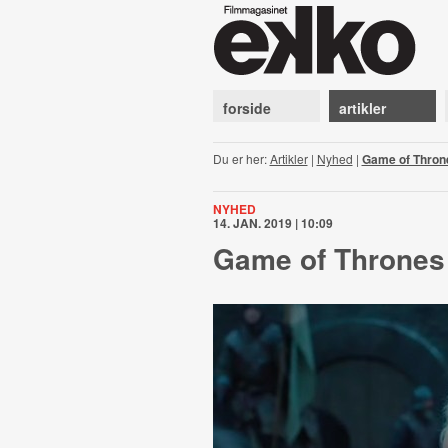
forside
artikler
Du er her:
Artikler
|
Nyhed
|
Game of Throne
NYHED
14. JAN. 2019 | 10:09
Game of Thrones 