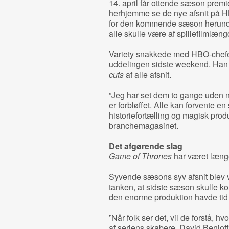
14. april får ottende sæson prem
herhjemme se de nye afsnit på HB
for den kommende sæson herunde
alle skulle være af spillefilmlæng
Variety snakkede med HBO-chefen
uddelingen sidste weekend. Han k
cuts
af alle afsnit.
”Jeg har set dem to gange uden no
er forbløffet. Alle kan forvente e
historiefortælling og magisk produ
branchemagasinet.
Det afgørende slag
Game of Thrones
har været længe 
Syvende sæsons syv afsnit blev v
tanken, at sidste sæson skulle k
den enorme produktion havde tid t
”Når folk ser det, vil de forstå, h
af seriens skabere, David Benioff