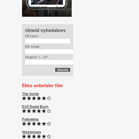
tilmeld nyhedsbrev
Dit navn:
Din email:
Hvad er 1 + 2?
Ekko anbefaler film
The Invite
Evil Dead Burn
Following
Wasteman