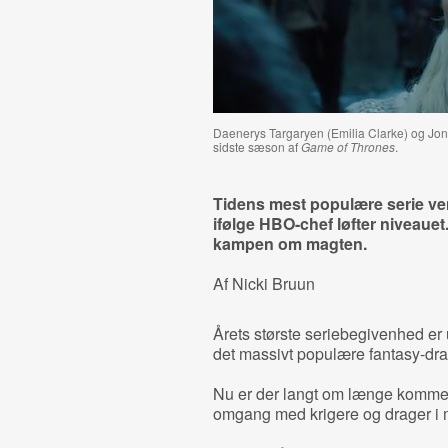
Daenerys Targaryen (Emilia Clarke) og Jo
sidste sæson af
Game of Thrones
.
Tidens mest populære serie ven
ifølge HBO-chef løfter niveauet
kampen om magten.
Af Nicki Bruun
Årets største seriebegivenhed er 
det massivt populære fantasy-d
Nu er der langt om længe kommet
omgang med krigere og drager i 