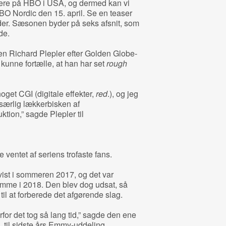
iere på HBO i USA, og dermed kan vi
O Nordic den 15. april. Se en teaser
r. Sæsonen byder på seks afsnit, som
de.
 Richard Plepler efter Golden Globe-
unne fortælle, at han har set
rough
get CGI (digitale effekter,
red
.), og jeg
n særlig lækkerbisken af
ktion,” sagde Plepler til
ventet af seriens trofaste fans.
ist i sommeren 2017, og det var
omme i 2018. Den blev dog udsat, så
il at forberede det afgørende slag.
vorfor det tog så lang tid,” sagde den ene
, til sidste års Emmy-uddeling.