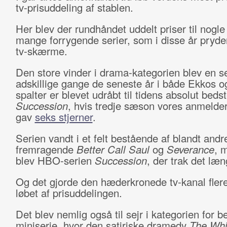
tv-prisuddeling af stablen.
Her blev der rundhåndet uddelt priser til nogle
mange forrygende serier, som i disse år pryde
tv-skærme.
Den store vinder i drama-kategorien blev en se
adskillige gange de seneste år i både Ekkos o
spalter er blevet udråbt til tidens absolut bedst
Succession
, hvis tredje sæson vores anmelder
gav
seks stjerner
.
Serien vandt i et felt bestående af blandt andr
fremragende
Better Call Saul
og
Severance
, 
blev HBO-serien
Succession
, der trak det læn
Og det gjorde den hæderkronede tv-kanal fler
løbet af prisuddelingen.
Det blev nemlig også til sejr i kategorien for b
miniserie, hvor den satiriske dramedy
The Whi