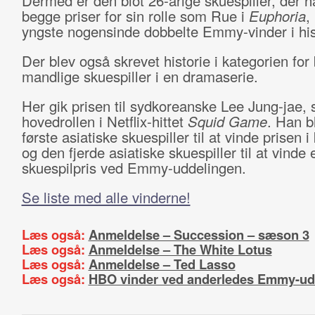
Dermed er den blot 26-årige skuespiller, der h
begge priser for sin rolle som Rue i
Euphoria
,
yngste nogensinde dobbelte Emmy-vinder i his
Der blev også skrevet historie i kategorien for
mandlige skuespiller i en dramaserie.
Her gik prisen til sydkoreanske Lee Jung-jae, 
hovedrollen i Netflix-hittet
Squid Game
. Han b
første asiatiske skuespiller til at vinde prisen i
og den fjerde asiatiske skuespiller til at vinde 
skuespilpris ved Emmy-uddelingen.
Se liste med alle vinderne!
Læs også:
Anmeldelse – Succession – sæson 3
Læs også:
Anmeldelse – The White Lotus
Læs også:
Anmeldelse – Ted Lasso
Læs også:
HBO vinder ved anderledes Emmy-ud