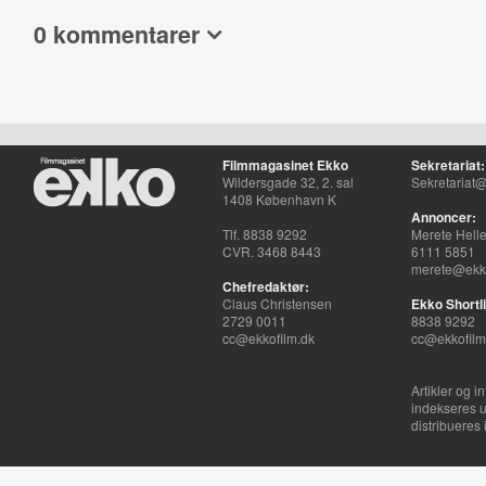
0 kommentarer
Filmmagasinet Ekko
Sekretariat:
Wildersgade 32, 2. sal
Sekretariat@
1408 København K
Annoncer:
Tlf. 8838 9292
Merete Hell
CVR. 3468 8443
6111 5851
merete@ekko
Chefredaktør:
Claus Christensen
Ekko Shortli
2729 0011
8838 9292
cc@ekkofilm.dk
cc@ekkofilm
Artikler og i
indekseres u
distribueres