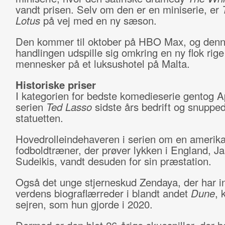
vandt prisen. Selv om den er en miniserie, er
Lotus
på vej med en ny sæson.
Den kommer til oktober på HBO Max, og denn
handlingen udspille sig omkring en ny flok rige
mennesker på et luksushotel på Malta.
Historiske priser
I kategorien for bedste komedieserie gentog A
serien
Ted Lasso
sidste års bedrift og snuppe
statuetten.
Hovedrolleindehaveren i serien om en amerik
fodboldtræner, der prøver lykken i England, J
Sudeikis, vandt desuden for sin præstation.
Også det unge stjerneskud Zendaya, der har i
verdens biograflærreder i blandt andet
Dune
, 
sejren, som hun gjorde i 2020.