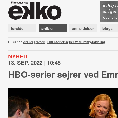
forside
artikler
anmeldelser
blogs
Du er her:
Artikler
|
Nyhed
|
HBO-serier sejrer ved Emmy-uddeling
NYHED
13. SEP. 2022 | 10:45
HBO-serier sejrer ved Em