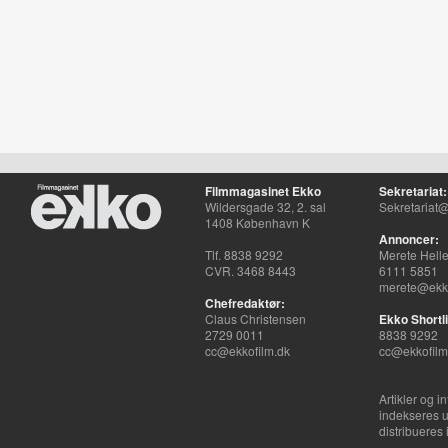
Filmmagasinet Ekko
Sekretariat:
Wildersgade 32, 2. sal
Sekretariat@
1408 København K
Annoncer:
Tlf. 8838 9292
Merete Hell
CVR. 3468 8443
6111 5851
merete@ekko
Chefredaktør:
Claus Christensen
Ekko Shortli
2729 0011
8838 9292
cc@ekkofilm.dk
cc@ekkofilm
Artikler og i
indekseres u
distribueres