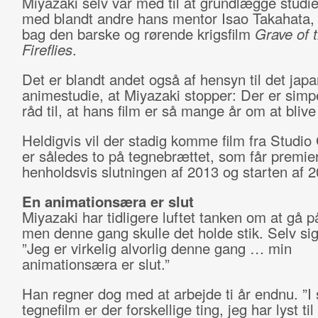
Miyazaki selv var med til at grundlægge stud
med blandt andre hans mentor Isao Takahata, 
bag den barske og rørende krigsfilm
Grave of 
Fireflies
.
Det er blandt andet også af hensyn til det jap
animestudie, at Miyazaki stopper: Der er simp
råd til, at hans film er så mange år om at blive
Heldigvis vil der stadig komme film fra Studio 
er således to på tegnebrættet, som får premier
henholdsvis slutningen af 2013 og starten af 2
En animationsæra er slut
Miyazaki har tidligere luftet tanken om at gå p
men denne gang skulle det holde stik. Selv sig
”Jeg er virkelig alvorlig denne gang … min
animationsæra er slut.”
Han regner dog med at arbejde ti år endnu. ”I 
tegnefilm er der forskellige ting, jeg har lyst til