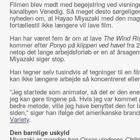
Filmen blev mødt med begejstring ved visninge
kanalbyen Venedig. Så meget desto sørgeliger
nyheden om, at Hayao Miyazaki med den mag
fortællestil ikke længere vil lave film.
Han har været fem år om at lave
The Wind Ri
kommer efter
Ponyo på klippen ved havet
fra 2
netop det lange arbejdsforløb er en af årsagerne
Miyazaki siger stop.
Han tegner selv tusindvis af tegninger til en f
kan ikke længere arbejde så koncentreret eller 
”Jeg startede som animator, så det er den en
jeg kan gøre tingene på. Hvis jeg var kommet
bedre metode, ville jeg have benyttet den for l
siden,” siger han ifølge det amerikanske bran
Variety
.
Den barnlige uskyld
Miyazaki er manden bag Oscar-vinderen
Chihi