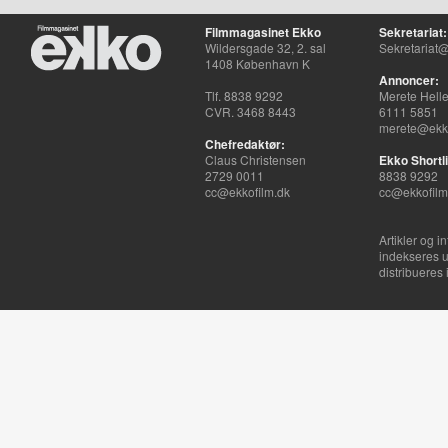
Filmmagasinet Ekko
Sekretariat:
Wildersgade 32, 2. sal
Sekretariat@
1408 København K
Annoncer:
Tlf. 8838 9292
Merete Hell
CVR. 3468 8443
6111 5851
merete@ekko
Chefredaktør:
Claus Christensen
Ekko Shortli
2729 0011
8838 9292
cc@ekkofilm.dk
cc@ekkofilm
Artikler og i
indekseres u
distribueres