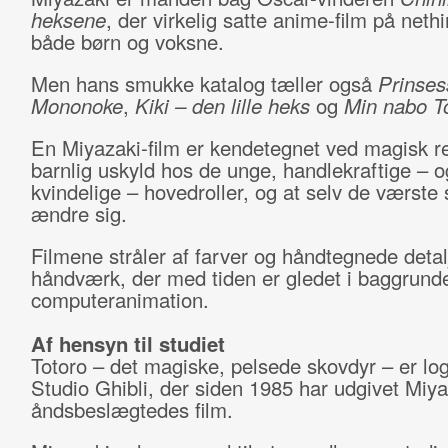
heksene
, der virkelig satte anime-film på neth
både børn og voksne.
Men hans smukke katalog tæller også
Prinses
Mononoke
,
Kiki – den lille heks
og
Min nabo T
En Miyazaki-film er kendetegnet ved magisk r
barnlig uskyld hos de unge, handlekraftige – o
kvindelige – hovedroller, og at selv de værste
ændre sig.
Filmene stråler af farver og håndtegnede detal
håndværk, der med tiden er gledet i baggrunde
computeranimation.
Af hensyn til studiet
Totoro – det magiske, pelsede skovdyr – er log
Studio Ghibli, der siden 1985 har udgivet Miy
åndsbeslægtedes film.