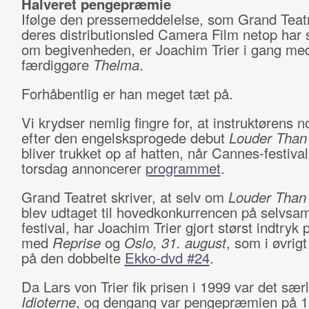
Halveret pengepræmie
Ifølge den pressemeddelelse, som Grand Teat
deres distributionsled Camera Film netop har 
om begivenheden, er Joachim Trier i gang med
færdiggøre
Thelma
.
Forhåbentlig er han meget tæt på.
Vi krydser nemlig fingre for, at instruktørens n
efter den engelsksprogede debut
Louder Tha
bliver trukket op af hatten, når Cannes-festiva
torsdag annoncerer
programmet
.
Grand Teatret skriver, at selv om
Louder Tha
blev udtaget til hovedkonkurrencen på selvs
festival, har Joachim Trier gjort størst indtryk 
med
Reprise
og
Oslo, 31. august
, som i øvrigt
på den dobbelte
Ekko-dvd #24
.
Da Lars von Trier fik prisen i 1999 var det særl
Idioterne
, og dengang var pengepræmien på 1