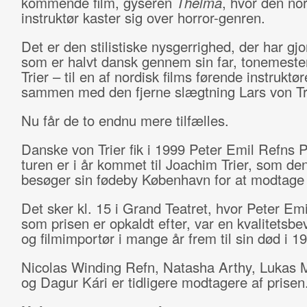
kommende film, gyseren
Thelma
, hvor den no
instruktør kaster sig over horror-genren.
Det er den stilistiske nysgerrighed, der har gjor
som er halvt dansk gennem sin far, tonemest
Trier – til en af nordisk films førende instruktør
sammen med den fjerne slægtning Lars von Tr
Nu får de to endnu mere tilfælles.
Danske von Trier fik i 1999 Peter Emil Refns P
turen er i år kommet til Joachim Trier, som den
besøger sin fødeby København for at modtage 
Det sker kl. 15 i Grand Teatret, hvor
Peter Emi
som prisen er opkaldt efter, var en kvalitetsbev
og filmimportør i mange år frem til sin død i 1
Nicolas Winding Refn, Natasha Arthy, Lukas
og Dagur Kári er tidligere modtagere af prisen