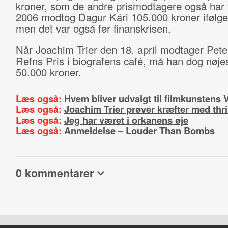
kroner, som de andre prismodtagere også har f
2006 modtog Dagur Kári 105.000 kroner ifølge 
men det var også før finanskrisen.
Når Joachim Trier den 18. april modtager Pete
Refns Pris i biografens café, må han dog nøj
50.000 kroner.
Læs også:
Hvem bliver udvalgt til filmkunstens
Læs også:
Joachim Trier prøver kræfter med thri
Læs også:
Jeg har været i orkanens øje
Læs også:
Anmeldelse – Louder Than Bombs
0 kommentarer