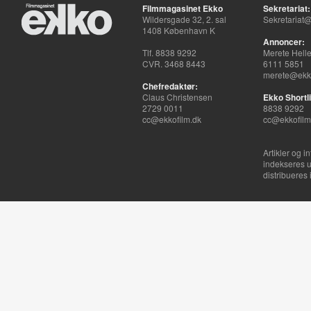
Filmmagasinet Ekko
Sekretariat:
Wildersgade 32, 2. sal
Sekretariat@
1408 København K
Annoncer:
Tlf. 8838 9292
Merete Hell
CVR. 3468 8443
6111 5851
merete@ekko
Chefredaktør:
Claus Christensen
Ekko Shortli
2729 0011
8838 9292
cc@ekkofilm.dk
cc@ekkofilm
Artikler og i
indekseres u
distribueres