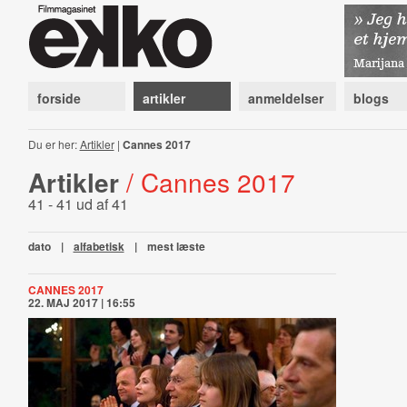
forside
artikler
anmeldelser
blogs
Du er her:
Artikler
|
Cannes 2017
Artikler
/ Cannes 2017
41 - 41 ud af 41
dato
|
alfabetisk
|
mest læste
CANNES 2017
22. MAJ 2017 | 16:55