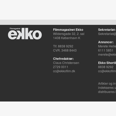
Filmmagasinet Ekko
Sekretariat:
Wildersgade 32, 2. sal
Sekretariat@
1408 København K
Annoncer:
Tlf. 8838 9292
Merete Hell
CVR. 3468 8443
6111 5851
merete@ekko
Chefredaktør:
Claus Christensen
Ekko Shortli
2729 0011
8838 9292
cc@ekkofilm.dk
cc@ekkofilm
Artikler og i
indekseres u
distribueres