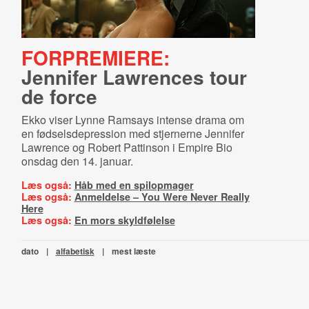
FORPREMIERE:
Jennifer Lawrences tour
de force
Ekko viser Lynne Ramsays intense drama om
en fødselsdepression med stjernerne Jennifer
Lawrence og Robert Pattinson i Empire Bio
o
nsdag den 14. januar
.
Læs også:
Håb med en spilopmager
Læs også:
Anmeldelse – You Were Never Really
Here
Læs også:
En mors skyldfølelse
dato
|
alfabetisk
|
mest læste