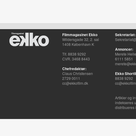
Filmmagasinet Ekko
Sekretariat:
Wildersgade 32, 2. sal
Sekretariat@
1408 København K
Annoncer:
Tlf. 8838 9292
Merete Hell
CVR. 3468 8443
6111 5851
merete@ekko
Chefredaktør:
Claus Christensen
Ekko Shortli
2729 0011
8838 9292
cc@ekkofilm.dk
cc@ekkofilm
Artikler og i
indekseres u
distribueres