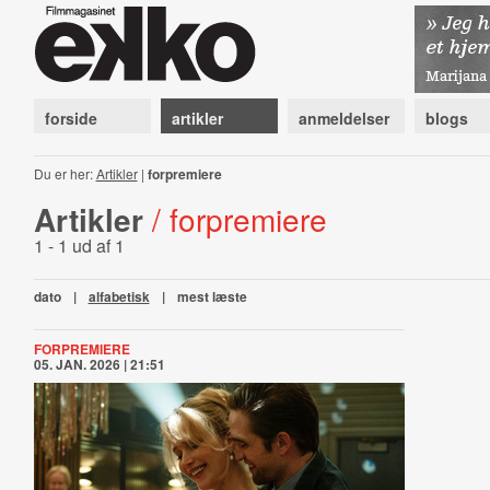
forside
artikler
anmeldelser
blogs
Du er her:
Artikler
|
forpremiere
Artikler
/ forpremiere
1 - 1 ud af 1
dato
|
alfabetisk
|
mest læste
FORPREMIERE
05. JAN. 2026 | 21:51