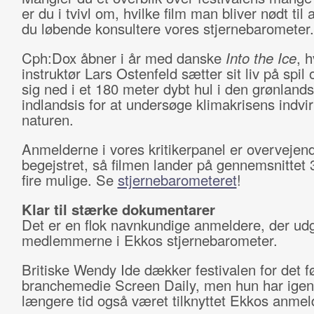
er du i tvivl om, hvilke film man bliver nødt til 
du løbende konsultere vores stjernebarometer.
Cph:Dox åbner i år med danske
Into the Ice
, h
instruktør Lars Ostenfeld sætter sit liv på spil
sig ned i et 180 meter dybt hul i den grønland
indlandsis for at undersøge klimakrisens indvi
naturen.
Anmelderne i vores kritikerpanel er overvejen
begejstret, så filmen lander på gennemsnittet 
fire mulige. Se
stjernebarometeret
!
Klar til stærke dokumentarer
Det er en flok navnkundige anmeldere, der ud
medlemmerne i Ekkos stjernebarometer.
Britiske Wendy Ide dækker festivalen for det 
branchemedie Screen Daily, men hun har ige
længere tid også været tilknyttet Ekkos anmel