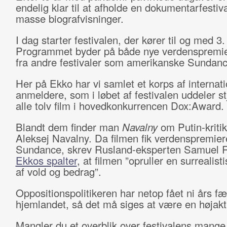
endelig klar til at afholde en dokumentarfesti
masse biografvisninger.
I dag starter festivalen, der kører til og med 3. 
Programmet byder på både nye verdenspremier
fra andre festivaler som amerikanske Sundanc
Her på Ekko har vi samlet et korps af internat
anmeldere, som i løbet af festivalen uddeler stj
alle tolv film i hovedkonkurrencen Dox:Award.
Blandt dem finder man
Navalny
om Putin-kriti
Aleksej Navalny. Da filmen fik verdenspremier
Sundance, skrev Rusland-eksperten Samuel R
Ekkos spalter
, at filmen ”opruller en surrealist
af vold og bedrag”.
Oppositionspolitikeren har netop fået ni års fæ
hjemlandet, så det må siges at være en højaktu
Mangler du et overblik over festivalens mange ti