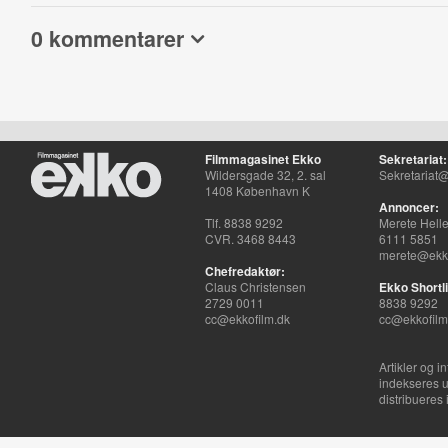
0 kommentarer
Filmmagasinet Ekko
Sekretariat:
Wildersgade 32, 2. sal
Sekretariat@
1408 København K
Annoncer:
Tlf. 8838 9292
Merete Hell
CVR. 3468 8443
6111 5851
merete@ekko
Chefredaktør:
Claus Christensen
Ekko Shortli
2729 0011
8838 9292
cc@ekkofilm.dk
cc@ekkofilm
Artikler og i
indekseres u
distribueres