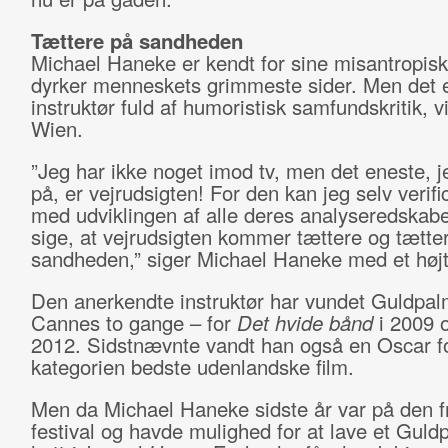
Tættere på sandheden
Michael Haneke er kendt for sine misantropiske
dyrker menneskets grimmeste sider. Men det 
instruktør fuld af humoristisk samfundskritik, v
Wien.
”Jeg har ikke noget imod tv, men det eneste, j
på, er vejrudsigten! For den kan jeg selv verif
med udviklingen af alle deres analyseredskabe
sige, at vejrudsigten kommer tættere og tætter
sandheden,” siger Michael Haneke med et højt
Den anerkendte instruktør har vundet Guldpal
Cannes to gange – for
Det hvide bånd
i 2009 
2012. Sidstnævnte vandt han også en Oscar fo
kategorien bedste udenlandske film.
Men da Michael Haneke sidste år var på den f
festival og havde mulighed for at lave et Guld