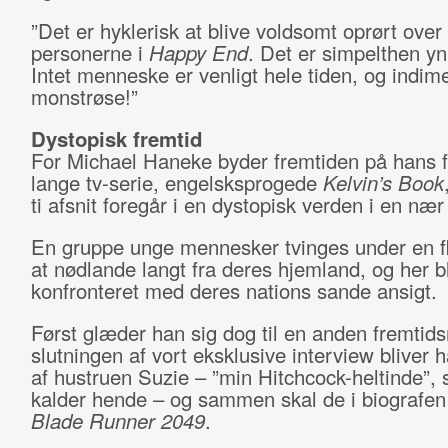
”Det er hyklerisk at blive voldsomt oprørt over
personerne i
Happy End
. Det er simpelthen yn
Intet menneske er venligt hele tiden, og indime
monstrøse!”
Dystopisk fremtid
For Michael Haneke byder fremtiden på hans f
lange tv-serie, engelsksprogede
Kelvin’s Book
ti afsnit foregår i en dystopisk verden i en nær
En gruppe unge mennesker tvinges under en fly
at nødlande langt fra deres hjemland, og her b
konfronteret med deres nations sande ansigt.
Først glæder han sig dog til en anden fremtidsr
slutningen af vort eksklusive interview bliver 
af hustruen Suzie – ”min Hitchcock-heltinde”,
kalder hende – og sammen skal de i biografen
Blade Runner 2049
.