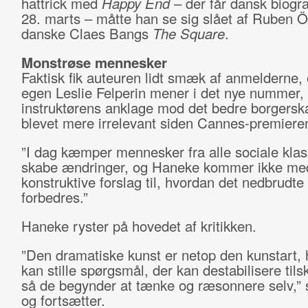
hattrick med
Happy End
– der får dansk biogr
28. marts – måtte han se sig slået af Ruben Ö
danske Claes Bangs
The Square
.
Monstrøse mennesker
Faktisk fik auteuren lidt smæk af anmelderne,
egen Leslie Felperin mener i det nye nummer, 
instruktørens anklage mod det bedre borgersk
blevet mere irrelevant siden Cannes-premiere
”I dag kæmper mennesker fra alle sociale klass
skabe ændringer, og Haneke kommer ikke me
konstruktive forslag til, hvordan det nedbrudt
forbedres.”
Haneke ryster på hovedet af kritikken.
”Den dramatiske kunst er netop den kunstart,
kan stille spørgsmål, der kan destabilisere tils
så de begynder at tænke og ræsonnere selv,” 
og fortsætter.