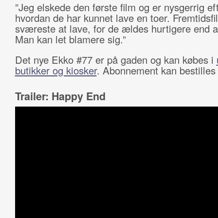
”Jeg elskede den første film og er nysgerrig eft
hvordan de har kunnet lave en toer. Fremtidsfi
sværeste at lave, for de ældes hurtigere end a
Man kan let blamere sig.”
Det nye Ekko #77 er på gaden og kan købes i
butikker og kiosker
. Abonnement kan bestille
Trailer: Happy End