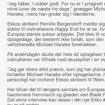
”Jeg håber, I sidder godt. For nu er I prisgivet
mine luner de næste tre dage,” gnægger Mich
Haneke, mens han gnider sig i hænderne.
Ekkos skribent Pernille Bergendorff meldte si
statist til instruktørens
Happy End
for at se, h
Europas største auteur arbejder. Det blev til n
optagedage, der bestemt ikke forløb, som den 
velforberedte Michael Haneke foretrækker.
På andendagen skulle der hele 42 optagelser ti
instruktøren var tilfreds med skuespillet i en vi
”Jeg gør ellers altid præcis, som jeg har planla
fortæller Michael Haneke efter optagelserne, 
personligt har inviteret Ekkos skribent til Wien
Her bliver det til længere samtale om Europas 
fascismens fremmarch og glæden ved
Blade 
Det store interview kan læses i det nye Ekko 
nu er på gaden.