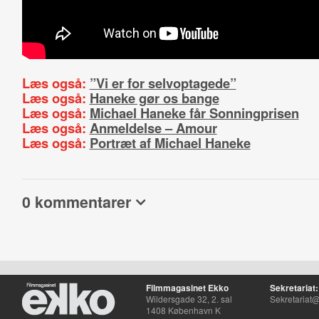
Læs også:
”Vi er for selvoptagede”
Læs også:
Haneke gør os bange
Læs også:
Michael Haneke får Sonningprisen
Læs også:
Anmeldelse – Amour
Læs også:
Portræt af Michael Haneke
0 kommentarer
Filmmagasinet Ekko
Sekretariat:
Wildersgade 32, 2. sal
Sekretariat@
1408 København K