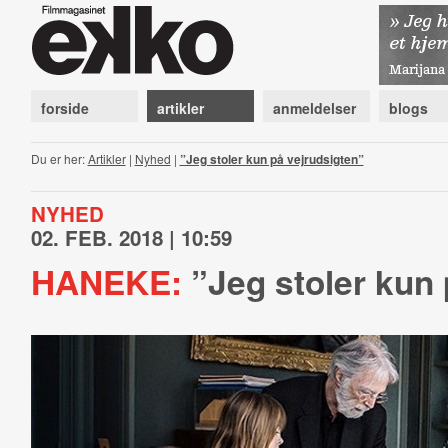
forside
artikler
anmeldelser
blogs
Du er her:
Artikler
|
Nyhed
|
”Jeg stoler kun på vejrudsigten”
NYHED
02. FEB. 2018 | 10:59
HANEKE:
”Jeg stoler kun 