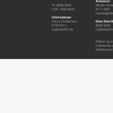
Annoncer:
Tlf. 8838 9292
Merete Hell
CVR. 3468 8443
6111 5851
merete@ekko
Chefredaktør:
Claus Christensen
Ekko Shortli
2729 0011
8838 9292
cc@ekkofilm.dk
cc@ekkofilm
Artikler og i
indekseres u
distribueres