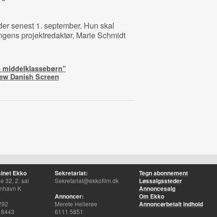
er senest 1. september. Hun skal
gens projektredaktør, Marie Schmidt
 middelklassebørn”
New Danish Screen
inet Ekko
Sekretariat:
Tegn abonnement
 32, 2. sal
Sekretariat@ekkofilm.dk
Løssalgssteder
nhavn K
Annoncesalg
Annoncer:
Om Ekko
292
Merete Hellerøe
Annoncørbetalt indhold
 8443
6111 5851