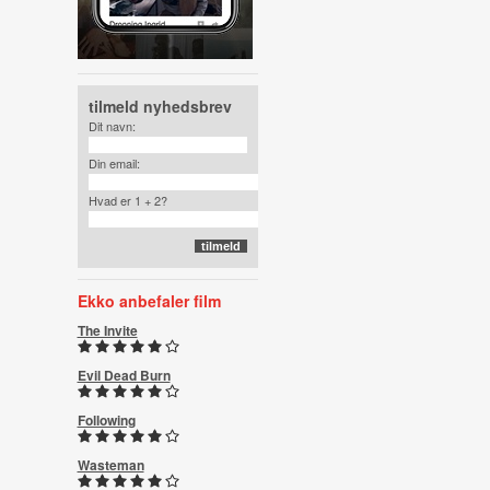
tilmeld nyhedsbrev
Dit navn:
Din email:
Hvad er 1 + 2?
Ekko anbefaler film
The Invite
Evil Dead Burn
Following
Wasteman