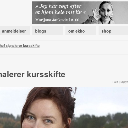
anmeldelser
blogs
om ekko
shop
hef signalerer kursskifte
nalerer kursskifte
Foto | uoplys