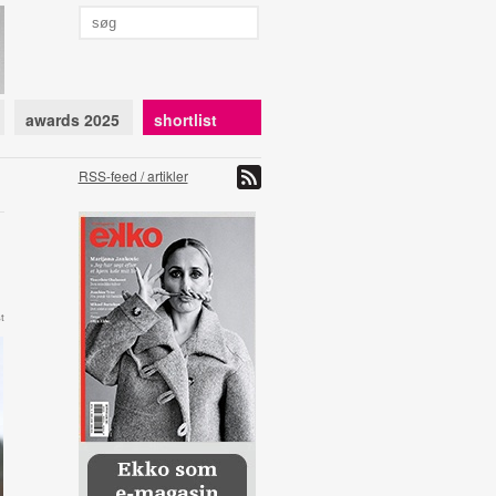
awards 2025
shortlist
RSS-feed / artikler
t