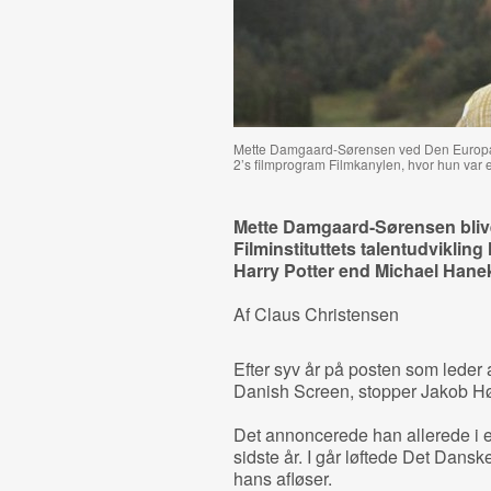
Mette Damgaard-Sørensen ved Den Europæisk
2’s filmprogram Filmkanylen, hvor hun var 
Mette Damgaard-Sørensen blive
Filminstituttets talentudviklin
Harry Potter end Michael Hane
Af Claus Christensen
Efter syv år på posten som leder 
Danish Screen, stopper Jakob Hø
Det annoncerede han allerede i 
sidste år. I går løftede Det Danske
hans afløser.