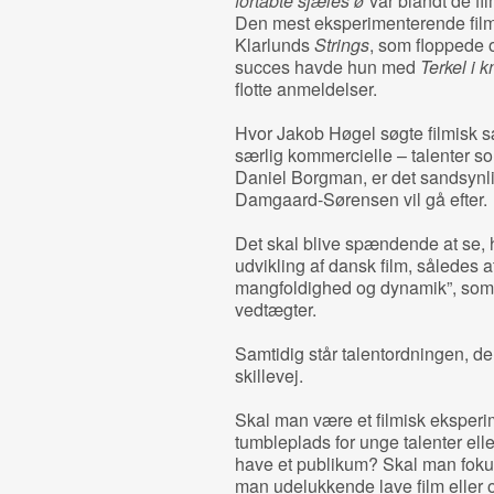
fortabte sjæles ø
var blandt de fi
Den mest eksperimenterende film
Klarlunds
Strings
, som floppede 
succes havde hun med
Terkel i k
flotte anmeldelser.
Hvor Jakob Høgel søgte filmisk 
særlig kommercielle – talenter 
Daniel Borgman, er det sandsynlig
Damgaard-Sørensen vil gå efter.
Det skal blive spændende at se, h
udvikling af dansk film, således at
mangfoldighed og dynamik”, som
vedtægter.
Samtidig står talentordningen, der
skillevej.
Skal man være et filmisk eksperime
tumbleplads for unge talenter elle
have et publikum? Skal man fokuse
man udelukkende lave film eller o