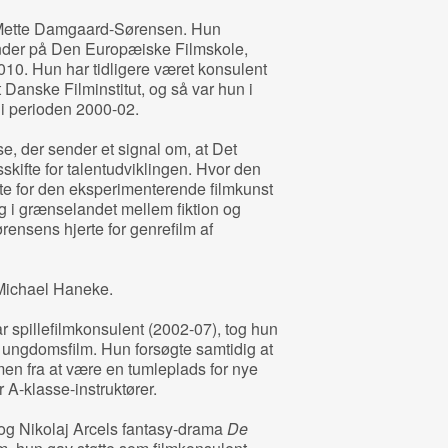
e Mette Damgaard-Sørensen. Hun
ander på Den Europæiske Filmskole,
010. Hun har tidligere været konsulent
Danske Filminstitut, og så var hun i
 i perioden 2000-02.
e, der sender et signal om, at Det
skifte for talentudviklingen. Hvor den
te for den eksperimenterende filmkunst
 i grænselandet mellem fiktion og
ensens hjerte for genrefilm af
 Michael Haneke.
spillefilmkonsulent (2002-07), tog hun
e ungdomsfilm. Hun forsøgte samtidig at
n fra at være en tumleplads for nye
or A-klasse-instruktører.
og Nikolaj Arcels fantasy-drama
De