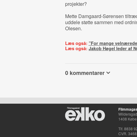
projekter?
Mette Damgaard-Sørensen tiltræd
uddele støtte sammen med ordnin
Olesen.
Læs også:
”For mange velnærede
Læs også:
Jakob Høgel leder af 
0 kommentarer
Filmmagas
Wildersgade
1408 Købe
Tlf. 8838 9
CVR. 3468