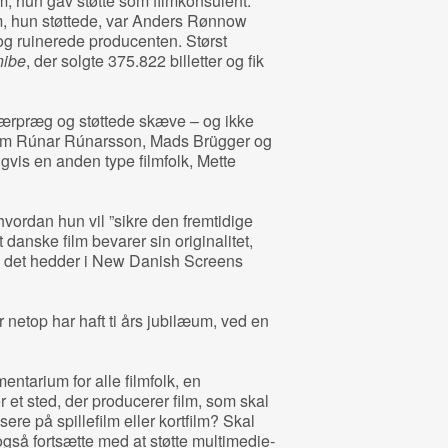
lm, hun gav støtte som filmkonsulent.
, hun støttede, var Anders Rønnow
og ruinerede producenten. Størst
nibe
, der solgte 375.822 billetter og fik
særpræg og støttede skæve – og ikke
som Rúnar Rúnarsson, Mads Brügger og
vis en anden type filmfolk, Mette
vordan hun vil ”sikre den fremtidige
 danske film bevarer sin originalitet,
 det hedder i New Danish Screens
 netop har haft ti års jubilæum, ved en
ntarium for alle filmfolk, en
r et sted, der producerer film, som skal
re på spillefilm eller kortfilm? Skal
gså fortsætte med at støtte multimedie-