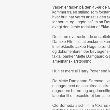
Valget er faldet på den 45-årig
kommer fra en stilling som forst
hvor hun har været ansat siden 2
for børne- og ungdomsfilm på Det 
øvrigt den første redaktør af Ekko
Det er en overraskende ansættels
Danske Filminstitut ønsker et kurs
intellektuelle Jakob Høgel brænd
og dokumenterer, der bevæger sig
fakta, banker Mette Damgaard-Sør
amerikansk afstøbning.
Hun er mere til Harry Potter end
Da Mette Damgaard-Sørensen var 
et opgør med de socialrealistisk
opgradere børne- og ungdomsfilme
talenter til et respekteret format f
Ole Bornedals sci-fi-film
Vikaren