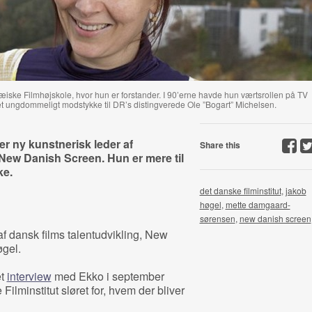
e Filmhøjskole, hvor hun er forstander. I 90’erne havde hun værtsrollen på TV
et ungdommeligt modstykke til DR’s distingverede Ole ”Bogart” Michelsen.
r ny kunstnerisk leder af
Share this
g New Danish Screen. Hun er mere til
ke.
det danske filminstitut
,
jakob
høgel
,
mette damgaard-
sørensen
,
new danish screen
af dansk films talentudvikling, New
gel.
et
interview
med Ekko i september
 Filminstitut sløret for, hvem der bliver