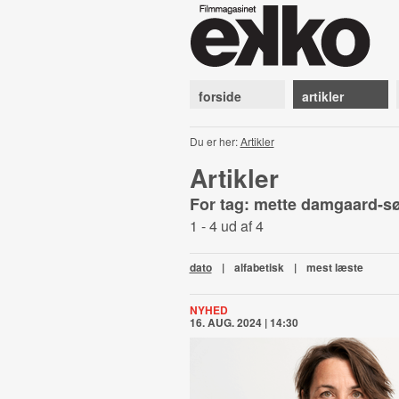
forside
artikler
Du er her:
Artikler
Artikler
For tag: mette damgaard-
1 - 4 ud af 4
dato
|
alfabetisk
|
mest læste
NYHED
16. AUG. 2024 | 14:30