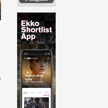
,
n
e