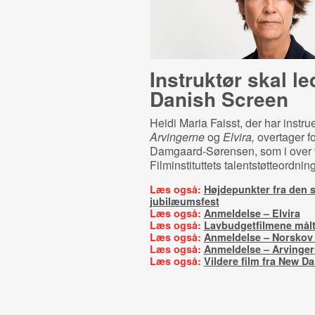
Instruktør skal l
Danish Screen
Heidi Maria Faisst, der har instru
Arvingerne
og
Elvira,
overtager f
Damgaard-Sørensen, som i over ti
Filminstituttets talentstøtteordning
Læs også:
Højdepunkter fra den s
jubilæumsfest
Læs også:
Anmeldelse – Elvira
Læs også:
Lavbudgetfilmene målt
Læs også:
Anmeldelse – Norskov
Læs også:
Anmeldelse – Arvinger
Læs også:
Vildere film fra New D