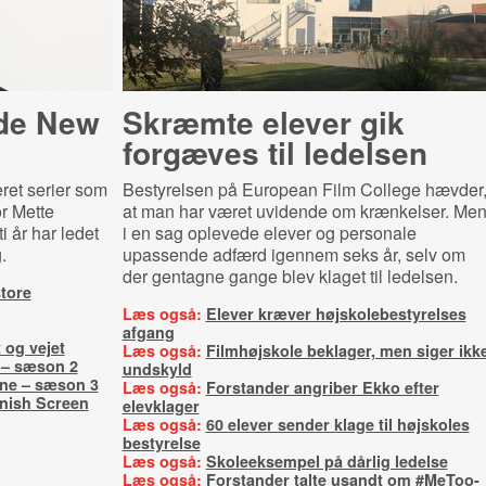
ede New
Skræmte elever gik
forgæves til ledelsen
eret serier som
Bestyrelsen på European Film College hævder
or Mette
at man har været uvidende om krænkelser. Me
 år har ledet
i en sag oplevede elever og personale
.
upassende adfærd igennem seks år, selv om
der gentagne gange blev klaget til ledelsen.
tore
Læs også:
Elever kræver højskolebestyrelses
afgang
 og vejet
Læs også:
Filmhøjskole beklager, men siger ikk
 – sæson 2
undskyld
ne – sæson 3
Læs også:
Forstander angriber Ekko efter
anish Screen
elevklager
Læs også:
60 elever sender klage til højskoles
bestyrelse
Læs også:
Skoleeksempel på dårlig ledelse
Læs også:
Forstander talte usandt om #MeToo-