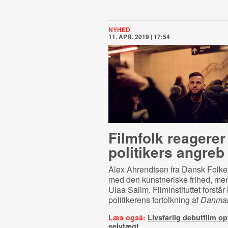
NYHED
11. APR. 2019 | 17:54
Filmfolk reagerer
politikers angreb
Alex Ahrendtsen fra Dansk Folkep
med den kunstneriske frihed, men
Ulaa Salim. Filminstituttet forstår 
politikerens fortolkning af
Danmar
Læs også:
Livsfarlig debutfilm opf
selvtægt