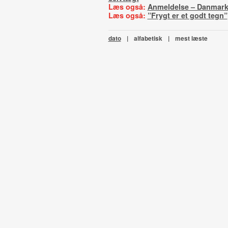
Læs også:
Anmeldelse – Danmark
Læs også:
”Frygt er et godt tegn”
dato
|
alfabetisk
|
mest læste