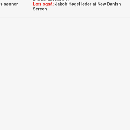
s sønner
Læs også:
Jakob Høgel leder af New Danish
Screen