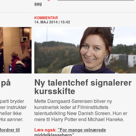
sag
KOMMENTAR
14. MAJ 2014 | 15:42
 på
Ny talentchef signalerer
kursskifte
arti bryder
Mette Damgaard-Sørensen bliver ny
er instruktør
kunstnerisk leder af Filminstituttets
heller ikke
talentudvikling New Danish Screen. Hun er
ks sønner
.
mere til Harry Potter end Michael Haneke.
ordrer til
Læs også:
”For mange velnærede
middelklassebørn”