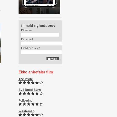
tilmeld nyhedsbrev
Dit navn:
Din email:
Hvad er 1 + 2?
Ekko anbefaler film
The Invite
Evil Dead Burn
Following
Wasteman