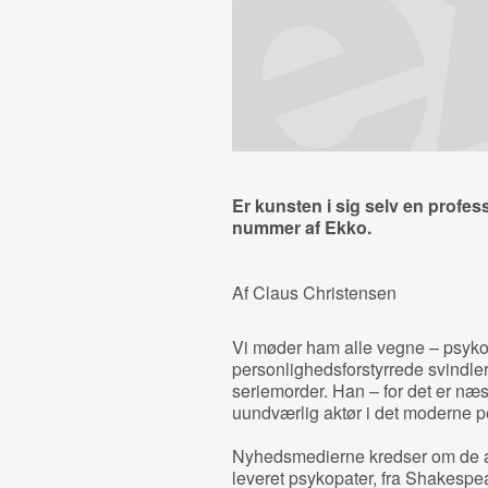
Er kunsten i sig selv en profes
nummer af Ekko.
Af Claus Christensen
Vi møder ham alle vegne – psykop
personlighedsforstyrrede svindle
seriemorder. Han – for det er næst
uundværlig aktør i det moderne pe
Nyhedsmedierne kredser om de aut
leveret psykopater, fra Shakesp