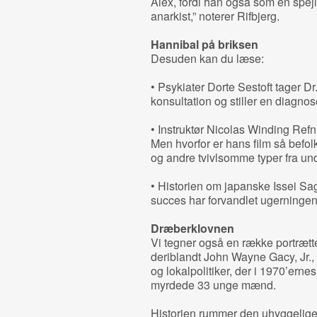
Alex, fordi han også som en spejl
anarkist,” noterer Rifbjerg.
Hannibal på briksen
Desuden kan du læse:
• Psykiater Dorte Sestoft tager Dr
konsultation og stiller en diagnos
• Instruktør Nicolas Winding Refn 
Men hvorfor er hans film så befo
og andre tvivlsomme typer fra u
• Historien om japanske Issei Sa
succes har forvandlet ugerningen t
Dræberklovnen
Vi tegner også en række portrætt
deriblandt John Wayne Gacy, Jr.
og lokalpolitiker, der i 1970’erne
myrdede 33 unge mænd.
Historien rummer den uhyggelige d