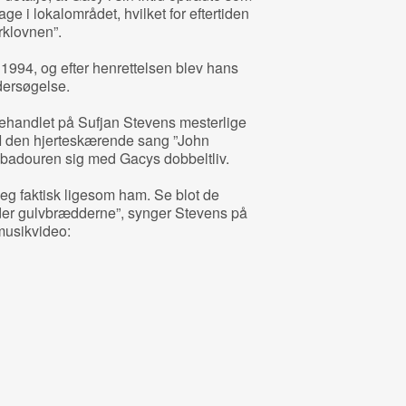
 i lokalområdet, hvilket for eftertiden
klovnen”.
 1994, og efter henrettelsen blev hans
dersøgelse.
behandlet på Sufjan Stevens mesterlige
I den hjerteskærende sang ”John
oubadouren sig med Gacys dobbeltliv.
jeg faktisk ligesom ham. Se blot de
er gulvbrædderne”, synger Stevens på
usikvideo: