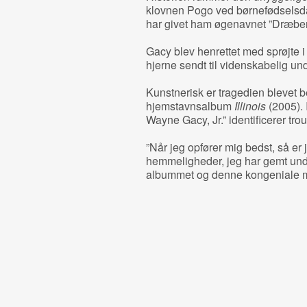
klovnen Pogo ved børnefødselsdage
har givet ham øgenavnet ”Dræber
Gacy blev henrettet med sprøjte i
hjerne sendt til videnskabelig un
Kunstnerisk er tragedien blevet 
hjemstavnsalbum
Illinois
(2005). 
Wayne Gacy, Jr.” identificerer tr
”Når jeg opfører mig bedst, så er 
hemmeligheder, jeg har gemt und
albummet og denne kongeniale m