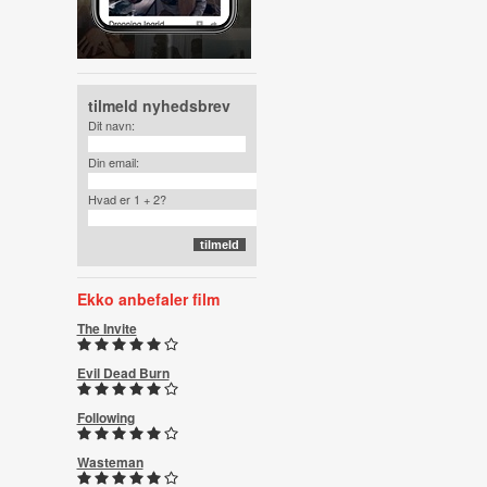
tilmeld nyhedsbrev
Dit navn:
Din email:
Hvad er 1 + 2?
Ekko anbefaler film
The Invite
Evil Dead Burn
Following
Wasteman