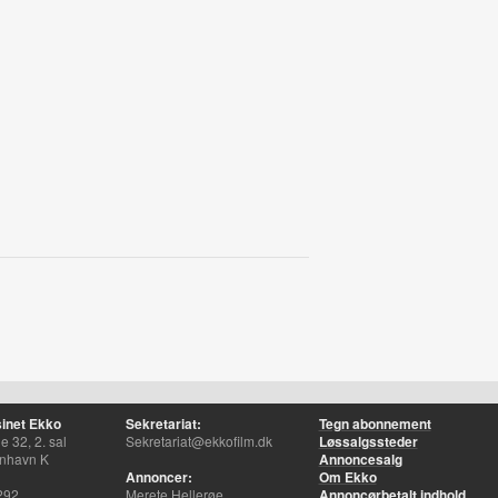
inet Ekko
Sekretariat:
Tegn abonnement
 32, 2. sal
Sekretariat@ekkofilm.dk
Løssalgssteder
nhavn K
Annoncesalg
Annoncer:
Om Ekko
292
Merete Hellerøe
Annoncørbetalt indhold