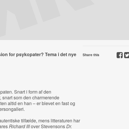
sion for psykopater? Tema i det nye
Share this
aten. Snart i form af den
r, snart som den charmerende
en altid en han – er blevet en fast og
rsongalleri.
entiske tilfælde, mens litteraturen har
eares
Richard III
over Stevensons
Dr.