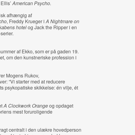
 Ellis’
American Psycho.
isk afhængig af
cho
, Freddy Krueger i
A Nightmare on
kabens hotel
og Jack the Ripper i en
serier.
 nummer af Ekko, som er på gaden 19.
et, om den kunstneriske profession i
rer Mogens Rukov,
er: ”Vi starter med at reducere
ts psykopatiske skikkelse: én vilje, ét
et
A Clockwork Orange
og opdaget
oriens mest foruroligende
ragt centralt i den ulækre hovedperson