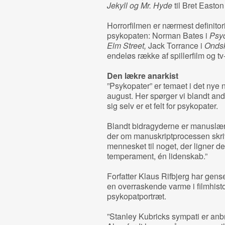
Jekyll og Mr. Hyde
til Bret Easton
Horrorfilmen er nærmest definitor
psykopaten: Norman Bates i
Psy
Elm Street,
Jack Torrance i
Onds
endeløs række af spillerfilm og tv-
Den lækre anarkist
”Psykopater” er temaet i det nye
august. Her spørger vi blandt and
sig selv er et felt for psykopater.
Blandt bidragyderne er manuslæ
der om manuskriptprocessen skriv
mennesket til noget, der ligner de
temperament, én lidenskab.”
Forfatter Klaus Rifbjerg har gens
en overraskende varme i filmhist
psykopatportræt.
”Stanley Kubricks sympati er anb