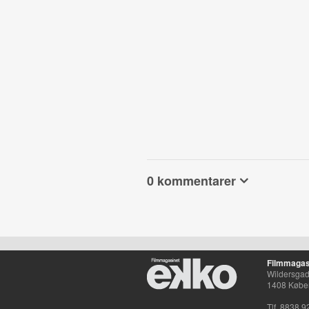
0 kommentarer
Filmmagas
Wildersgade
1408 Købe
Tlf. 8838 9