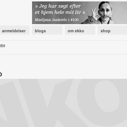
anmeldelser
blogs
om ekko
shop
kko
o