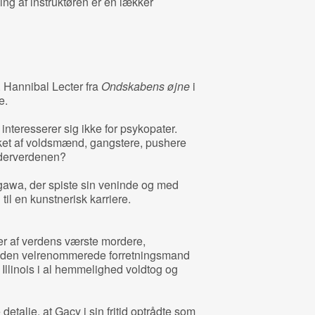
ing af instruktøren er en lækker
. Hannibal Lecter fra
Ondskabens øjne
i
e.
interesserer sig ikke for psykopater.
lket af voldsmænd, gangstere, pushere
nderverdenen?
gawa, der spiste sin veninde og med
il en kunstnerisk karriere.
er af verdens værste mordere,
, den velrenommerede forretningsmand
s Illinois i al hemmelighed voldtog og
etalje, at Gacy i sin fritid optrådte som