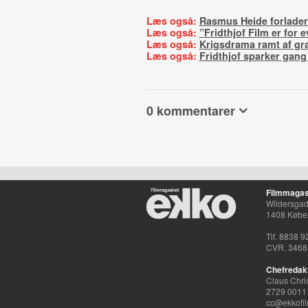
Læs også:
Rasmus Heide forlader 
Læs også:
”Fridthjof Film er for e
Læs også:
Krigsdrama ramt af gr
Læs også:
Fridthjof sparker gang
0 kommentarer
Filmmagas
Wildersgade
1408 Købe
Tlf. 8838 9
CVR. 3468
Chefredak
Claus Chri
2729 0011
cc@ekkofil