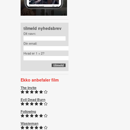
tilmeld nyhedsbrev
Dit navn:
Din email:
Hvad er 1 + 2?
Ekko anbefaler film
The Invite
Evil Dead Burn
Following
Wasteman