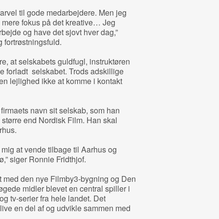
e farvel til gode medarbejdere. Men jeg
ve mere fokus på det kreative… Jeg
ejde og have det sjovt hver dag,”
 fortrøstningsfuld.
e, at selskabets guldfugl, instruktøren
e forladt selskabet. Trods adskillige
n lejlighed ikke at komme i kontakt
firmaets navn sit selskab, som han
større end Nordisk Film. Han skal
rhus.
mig at vende tilbage til Aarhus og
ø,” siger Ronnie Fridthjof.
kt med den nye Filmby3-bygning og Den
ede midler blevet en central spiller i
og tv-serier fra hele landet. Det
blive en del af og udvikle sammen med