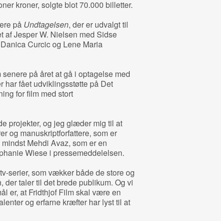
er kroner, solgte blot 70.000 billetter.
iere på
Undtagelsen
, der er udvalgt til
et af Jesper W. Nielsen med Sidse
 Danica Curcic og Lene Maria
m senere på året at gå i optagelse med
er har fået udviklingsstøtte på Det
ng for film med stort
rojekter, og jeg glæder mig til at
er og manuskriptforfattere, som er
ke mindst Mehdi Avaz, som er en
tephanie Wiese i pressemeddelelsen.
g tv-serier, som vækker både de store og
on, der taler til det brede publikum. Og vi
ål er, at Fridthjof Film skal være en
enter og erfarne kræfter har lyst til at