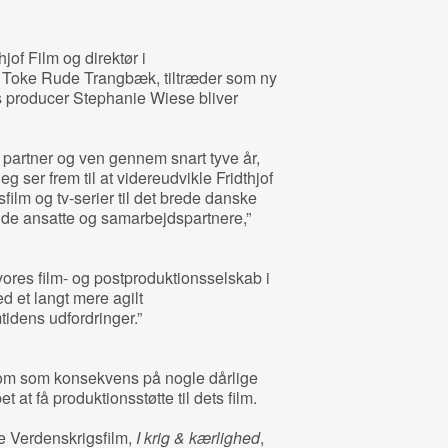
of Film og direktør i
, Toke Rude Trangbæk, tiltræder som ny
ts producer Stephanie Wiese bliver
 partner og ven gennem snart tyve år,
jeg ser frem til at videreudvikle Fridthjof
film og tv-serier til det brede danske
 ansatte og samarbejdspartnere,”
 vores film- og postproduktionsselskab i
d et langt mere agilt
tidens udfordringer.”
kom som konsekvens på nogle dårlige
t at få produktionsstøtte til dets film.
e Verdenskrigsfilm,
I krig & kærlighed
,