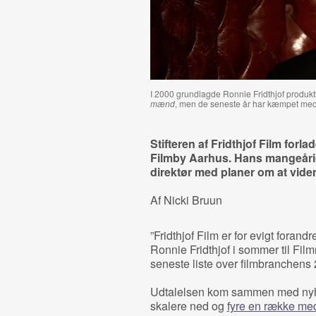
I 2000 grundlagde Ronnie Fridthjof produkt
mænd
, men de seneste år har kæmpet me
Stifteren af Fridthjof Film forla
Filmby Aarhus. Hans mangeårig
direktør med planer om at vide
Af Nicki Bruun
”Fridthjof Film er for evigt forand
Ronnie Fridthjof i sommer til Fi
seneste liste over filmbranchens
Udtalelsen kom sammen med nyhe
skalere ned og
fyre en række me