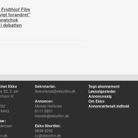
Fridthjof Film
vigt forandret”
anatchok
 i debatten
inet Ekko
Sekretariat:
Tegn abonnement
 32, 2. sal
Sekretariat@ekkofilm.dk
Løssalgssteder
nhavn K
Annoncesalg
Annoncer:
Om Ekko
292
Merete Hellerøe
Annoncørbetalt indhold
 8443
6111 5851
merete@ekkofilm.dk
tør:
stensen
Ekko Shortlist:
8838 9292
m.dk
cc@ekkofilm.dk