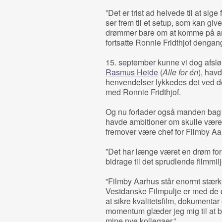
”Det er trist ad helvede til at sig
ser frem til et setup, som kan gi
drømmer bare om at komme på arb
fortsatte Ronnie Fridthjof dengang
15. september kunne vi dog afslør
Rasmus Heide
(
Alle for én
), havd
henvendelser lykkedes det ved de
med Ronnie Fridthjof.
Og nu forlader også manden bag 
havde ambitioner om skulle være 
fremover være chef for Filmby Aa
”Det har længe været en drøm for 
bidrage til det sprudlende filmmilj
”Filmby Aarhus står enormt stær
Vestdanske Filmpulje er med de øg
at sikre kvalitetsfilm, dokumentar 
momentum glæder jeg mig til at 
mine nye kollegaer.”