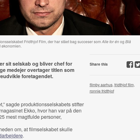
ionsselskabet Fridthjof Film, der har stået bag succeser som
Alle for én
og
Blå
d økonomien.
der sit selskab og bliver chef for
Share this
e medejer overtager titlen som
reudvikle foretagendet.
filmby aarhus
,
fridthjof film
,
ronnie fridthjof
ret,” sagde produktionsselskabets stifter
lmmagasinet Ekko, hvor han var på den
 25 mest magtfulde personer,
den om, at filmselskabet skulle
darbejdere
.