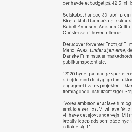
der havde et budget på 42,5 million
Selskabet har dog 30. april prem
Biografklub Danmark og instruer
Babett Knudsen, Amanda Collin,
Christensen i hovedrollerne.
Derudover forventer Fridthjof Fil
Mehdi Avaz’
Under stjernerne
, d
Danske Filminstituts markedsordni
publikumspotentiale.
”2020 byder på mange spændende p
arbejde med de dygtige instruktør
engageret i vores projekter – ik
fremragende instruktør,” siger S
”Vores ambition er at lave film o
små følelser i os. Vi vil lave fikti
vil have det sjovt undervejs! Mit m
kreativ legeplads som både nye tal
udfolde sig i.”