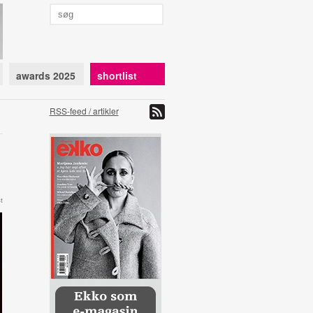
awards 2025
shortlist
RSS-feed / artikler
t