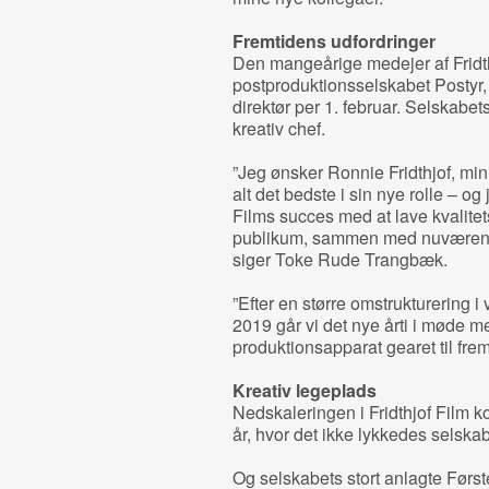
Fremtidens udfordringer
Den mangeårige medejer af Fridthj
postproduktionsselskabet Postyr
direktør per 1. februar. Selskabe
kreativ chef.
”Jeg ønsker Ronnie Fridthjof, min
alt det bedste i sin nye rolle – og 
Films succes med at lave kvalitets
publikum, sammen med nuværende
siger Toke Rude Trangbæk.
”Efter en større omstrukturering i
2019 går vi det nye årti i møde me
produktionsapparat gearet til frem
Kreativ legeplads
Nedskaleringen i Fridthjof Film 
år, hvor det ikke lykkedes selskabe
Og selskabets stort anlagte Først